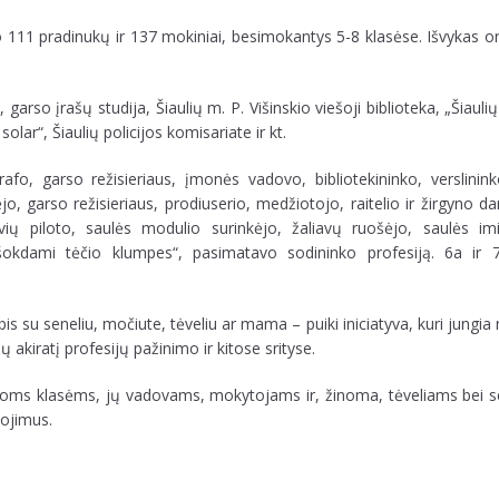
 111 pradinukų ir 137 mokiniai, besimokantys 5-8 klasėse. Išvykas o
garso įrašų studija, Šiaulių m. P. Višinskio viešoji biblioteka, „Šiauli
lar“, Šiaulių policijos komisariate ir kt.
grafo, garso režisieriaus, įmonės vadovo, bibliotekininko, verslinin
o, garso režisieriaus, prodiuserio, medžiotojo, raitelio ir žirgyno d
vių piloto, saulės modulio surinkėjo, žaliavų ruošėjo, saulės imi
„įšokdami tėčio klumpes“, pasimatavo sodininko profesiją. 6a ir 
bis su seneliu, močiute, tėveliu ar mama – puiki iniciatyva, kuri jungi
kiratį profesijų pažinimo ir kitose srityse.
usioms klasėms, jų vadovams, mokytojams ir, žinoma, tėveliams bei s
kojimus.