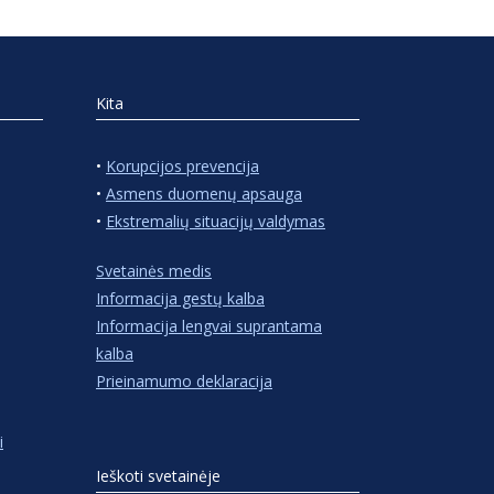
Kita
•
Korupcijos prevencija
•
Asmens duomenų apsauga
•
Ekstremalių situacijų valdymas
Svetainės medis
Informacija gestų kalba
Informacija lengvai suprantama
kalba
Prieinamumo deklaracija
i
Ieškoti svetainėje