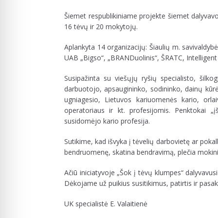
Šiemet respublikiniame projekte šiemet dalyvavo
16 tėvų ir 20 mokytojų.
Aplankyta 14 organizacijų: Šiaulių m. savivaldybė, 
UAB „Bigso“, „BRANDuolinis“, ŠRATC, Intelligent so
Susipažinta su viešųjų ryšių specialisto, šilko
darbuotojo, apsaugininko, sodininko, dainų kūrėj
ugniagesio, Lietuvos kariuomenės kario, orlai
operatoriaus ir kt. profesijomis. Penktokai 
susidomėjo kario profesija.
Sutikime, kad išvyka į tėvelių darbovietę ar pokal
bendruomenę, skatina bendravimą, plečia mokinių a
Ačiū iniciatyvoje „Šok į tėvų klumpes“ dalyvav
Dėkojame už puikius susitikimus, patirtis ir pasa
UK specialistė E. Valaitienė