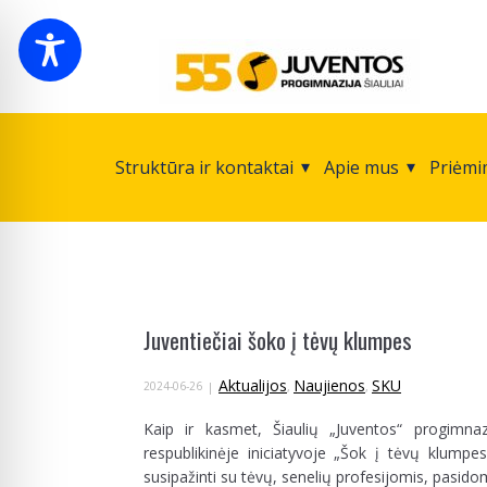
Struktūra ir kontaktai
Apie mus
Priėmi
Juventiečiai šoko į tėvų klumpes
Aktualijos
Naujienos
SKU
2024-06-26
,
,
Kaip ir kasmet, Šiaulių „Juventos“ progimnazi
respublikinėje iniciatyvoje „Šok į tėvų klumpes
susipažinti su tėvų, senelių profesijomis, pasidom