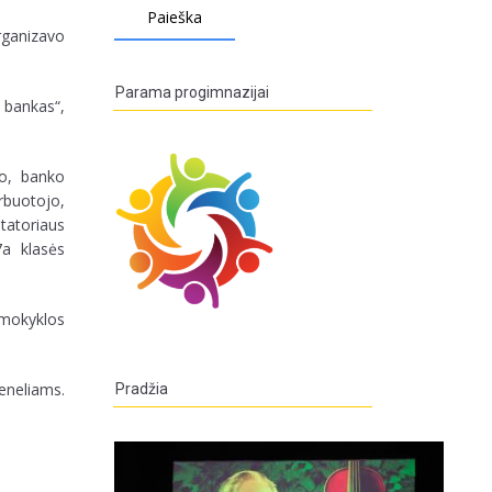
rganizavo
Parama progimnazijai
ų bankas“,
ko, banko
arbuotojo,
tatoriaus
7a klasės
a mokyklos
eneliams.
Pradžia