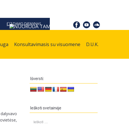
TAMO DIENYNAS
auga
Konsultavimasis su visuomene
D.U.K.
Išversti:
Ieškoti svetainėje
 dalyvavo
Ieškoti:
ovietėse,