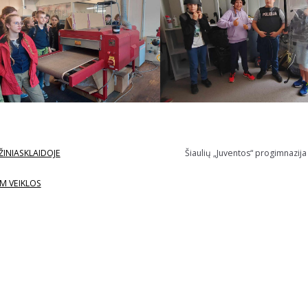
ŽINIASKLAIDOJE
Šiaulių „Juventos“ progimnazija
M VEIKLOS