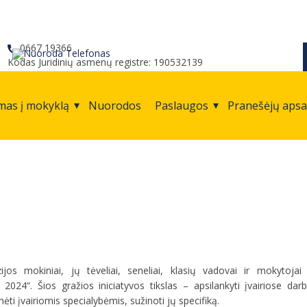
0667 19366
Kodas Juridinių asmenų registre: 190532139
mas į mokyklą
Nuorodos
Paslaugos
Pranešėjų aps
jos mokiniai, jų tėveliai, seneliai, klasių vadovai ir mokytojai
 2024“. Šios gražios iniciatyvos tikslas – apsilankyti įvairiose darb
ėti įvairiomis specialybėmis, sužinoti jų specifiką.