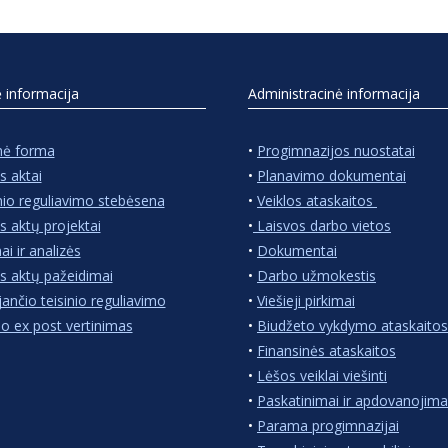
ė informacija
Administracinė informacija
nė forma
•
Progimnazijos nuostatai
s aktai
•
Planavimo dokumentai
nio reguliavimo stebėsena
•
Veiklos ataskaitos
s aktų projektai
•
Laisvos darbo vietos
ai ir analizės
•
Dokumentai
s aktų pažeidimai
•
Darbo užmokestis
jančio teisinio reguliavimo
•
Viešieji pirkimai
io ex post vertinimas
•
Biudžeto vykdymo ataskaitos
•
Finansinės ataskaitos
•
Lėšos veiklai viešinti
•
Paskatinimai ir apdovanojima
•
Parama progimnazijai