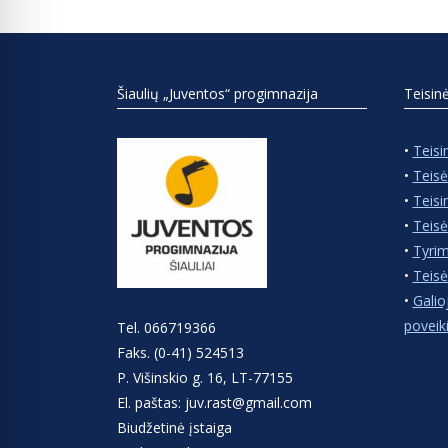
Šiaulių „Juventos“ progimnazija
Teisin
•
Teisi
•
Teisė
•
Teisi
•
Teisė
•
Tyrim
•
Teisė
•
Galio
poveik
Tel. 066719366
Faks. (0-41) 524513
P. Višinskio g. 16, LT-77155
El. paštas: juv.rast@gmail.com
Biudžetinė įstaiga