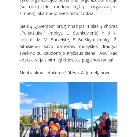
(sustota į didelį raudoną kryžių – organizacijos
simbolį), skambėjo sveikinimo žodžiai.
Šiaulių „Juventos“ progimnazijos 4 klasių choras
„Pelėdžiukai” (mokyt. L. Stankuvienė) ir 6 kl.
solistės M. M. Barzelytė, F. Burškytė (mokyt. Ž.
Sitnikienė) savo dainomis mokyklos draugus
sveikino su Raudonojo Kryžiaus diena. Ačiū, kad
krizių atvejais pirmieji ištiesiate pagalbos ranką!
Nuotraukos J. Ančerevičiūtės ir A. Jemeljanovo