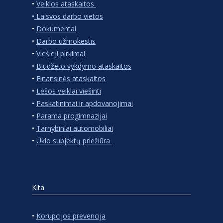
•
Veiklos ataskaitos
•
Laisvos darbo vietos
•
Dokumentai
•
Darbo užmokestis
•
Viešieji pirkimai
•
Biudžeto vykdymo ataskaitos
•
Finansinės ataskaitos
•
Lėšos veiklai viešinti
•
Paskatinimai ir apdovanojimai
•
Parama progimnazijai
•
Tarnybiniai automobiliai
•
Ūkio subjektų priežiūra
Kita
•
Korupcijos prevencija