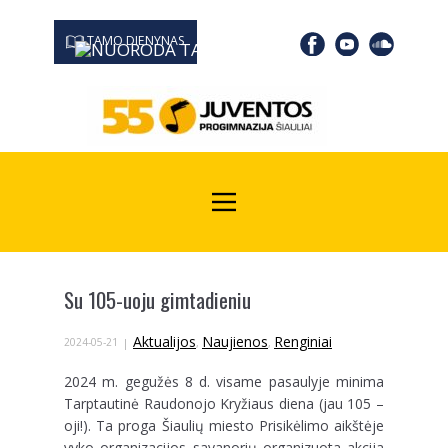
TAMO DIENYNAS
0667 19366
Kodas Juridinių asmenų registre: 190532139
Su 105-uoju gimtadieniu
Aktualijos
Naujienos
Renginiai
2024-05-21
,
,
2024 m. gegužės 8 d. visame pasaulyje minima
Tarptautinė Raudonojo Kryžiaus diena (jau 105 –
oji!). Ta proga Šiaulių miesto Prisikėlimo aikštėje
vyko organizacijos savanorių organizuota akcija