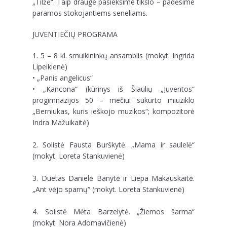
„Tilžė“. Taip drauge pasieksime tikslo – padėsime
paramos stokojantiems seneliams.
JUVENTIEČIŲ PROGRAMA
1. 5 – 8 kl. smuikininkų ansamblis (mokyt. Ingrida
Lipeikienė)
• „Panis angelicus“
• „Kancona“ (kūrinys iš Šiaulių „Juventos“
progimnazijos 50 – mečiui sukurto miuziklo
„Berniukas, kuris ieškojo muzikos“; kompozitorė
Indra Mažuikaitė)
2. Solistė Fausta Burškytė. „Mama ir saulelė“
(mokyt. Loreta Stankuvienė)
3. Duetas Danielė Banytė ir Liepa Makauskaitė.
„Ant vėjo sparnų“ (mokyt. Loreta Stankuvienė)
4. Solistė Mėta Barzelytė. „Žiemos šarma“
(mokyt. Nora Adomavičienė)