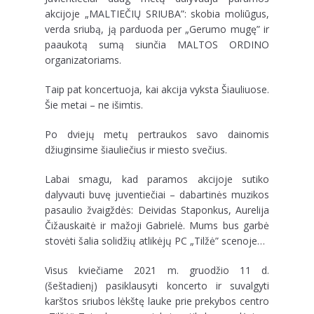
akcijoje „MALTIEČIŲ SRIUBA”: skobia moliūgus,
verda sriubą, ją parduoda per „Gerumo mugę” ir
paaukotą sumą siunčia MALTOS ORDINO
organizatoriams.
Taip pat koncertuoja, kai akcija vyksta Šiauliuose.
Šie metai – ne išimtis.
Po dviejų metų pertraukos savo dainomis
džiuginsime šiauliečius ir miesto svečius.
Labai smagu, kad paramos akcijoje sutiko
dalyvauti buvę juventiečiai – dabartinės muzikos
pasaulio žvaigždės: Deividas Staponkus, Aurelija
Čižauskaitė ir mažoji Gabrielė. Mums bus garbė
stovėti šalia solidžių atlikėjų PC „Tilžė” scenoje…
Visus kviečiame 2021 m. gruodžio 11 d.
(šeštadienį) pasiklausyti koncerto ir suvalgyti
karštos sriubos lėkštę lauke prie prekybos centro