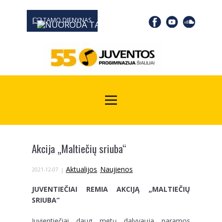
TAMO DIENYNAS
0667 19366
Kodas Juridinių asmenų registre: 190532139
Akcija „Maltiečių sriuba“
Aktualijos
Naujienos
2021-12-07
,
JUVENTIEČIAI REMIA AKCIJĄ „MALTIEČIŲ
SRIUBA“
Juvientiečiai daug metų dalyvauja paramos