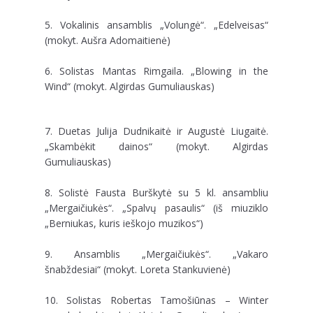
5. Vokalinis ansamblis „Volungė“. „Edelveisas“
(mokyt. Aušra Adomaitienė)
6. Solistas Mantas Rimgaila. „Blowing in the
Wind“ (mokyt. Algirdas Gumuliauskas)
7. Duetas Julija Dudnikaitė ir Augustė Liugaitė.
„Skambėkit dainos“ (mokyt. Algirdas
Gumuliauskas)
8. Solistė Fausta Burškytė su 5 kl. ansambliu
„Mergaičiukės“. „Spalvų pasaulis“ (iš miuziklo
„Berniukas, kuris ieškojo muzikos“)
9. Ansamblis „Mergaičiukės“. „Vakaro
šnabždesiai“ (mokyt. Loreta Stankuvienė)
10. Solistas Robertas Tamošiūnas – Winter