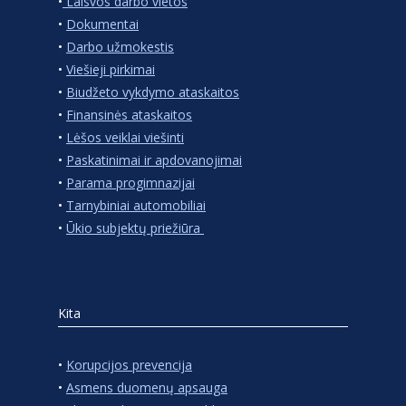
•
Laisvos darbo vietos
•
Dokumentai
•
Darbo užmokestis
•
Viešieji pirkimai
•
Biudžeto vykdymo ataskaitos
•
Finansinės ataskaitos
•
Lėšos veiklai viešinti
•
Paskatinimai ir apdovanojimai
•
Parama progimnazijai
•
Tarnybiniai automobiliai
•
Ūkio subjektų priežiūra
Kita
•
Korupcijos prevencija
•
Asmens duomenų apsauga