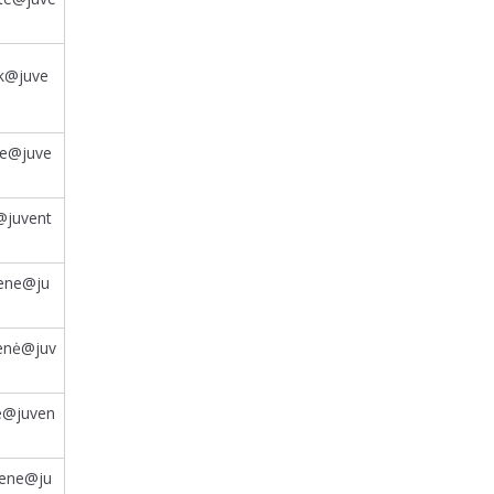
uk@juve
te@juve
@juvent
tiene@ju
ienė@juv
ene@juven
iene@ju