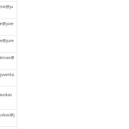
ciene@ju
te@juve
ne@juve
salovas@
juventa.
iauskas
auskas@j