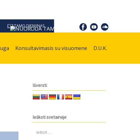
TAMO DIENYNAS
auga
Konsultavimasis su visuomene
D.U.K.
Išversti:
Ieškoti svetainėje
Ieškoti: