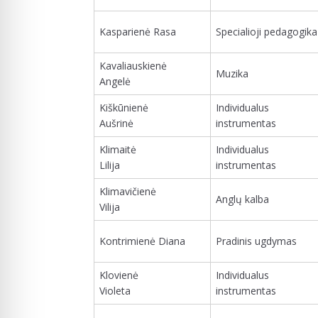
Kasparienė Rasa
Specialioji pedagogika
Kavaliauskienė
Muzika
Angelė
Kiškūnienė
Individualus
Aušrinė
instrumentas
Klimaitė
Individualus
Lilija
instrumentas
Klimavičienė
Anglų kalba
Vilija
Kontrimienė Diana
Pradinis ugdymas
Klovienė
Individualus
Violeta
instrumentas