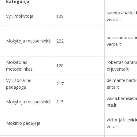
kategorija
sandra.abaliks
Vyr. mokytoja
109
venta.lt
ausra.adomait
Mokytoja metodininkė
222
venta.lt
Mokytojas
robertas.baran
120
metodininkas
@juventa.lt
Vyr. socialinė
deimante.bart
217
pedagogė
enta.lt
vaida.bernikie
Mokytoja metodininkė
215
nta.lt
s
viktorija.bilevi
Mokinio padėjėja
enta.lt