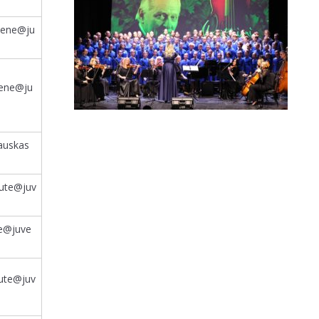
tiene@ju
iene@ju
auskas
kute@juv
ne@juve
ciute@juv