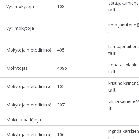
asta.jakumien
Vyr. mokytoja
108
ta.lt
rima.januliene
s
Vyr. mokytoja
a.lt
laima.jonaitie
Mokytoja metodininkė
405
ta.lt
donatas.blank
Mokytojas
409b
ta.lt
kristina.kairie
Mokytoja metodininkė
102
ta.lt
vilma.kairiene
Mokytoja metodininkė
207
.lt
Mokinio padėjėja
ingrida.karski
Mokytoja metodininkė
106
nta.lt