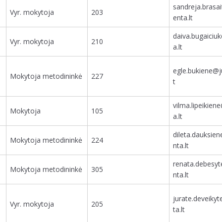
sandreja.brasa
Vyr. mokytoja
203
enta.lt
daiva.bugaiciu
Vyr. mokytoja
210
a.lt
egle.bukiene@j
Mokytoja metodininkė
227
t
vilma.lipeikien
Mokytoja
105
a.lt
dileta.dauksie
Mokytoja metodininkė
224
nta.lt
renata.debesy
Mokytoja metodininkė
305
nta.lt
jurate.deveiky
Vyr. mokytoja
205
ta.lt