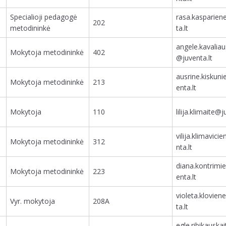
Specialioji pedagogė
rasa.kasparie
202
metodininkė
ta.lt
angele.kavalia
Mokytoja metodininkė
402
@juventa.lt
ausrine.kiskun
Mokytoja metodininkė
213
enta.lt
Mokytoja
110
lilija.klimaite@j
vilija.klimavic
Mokytoja metodininkė
312
nta.lt
diana.kontrimi
Mokytoja metodininkė
223
enta.lt
violeta.klovie
Vyr. mokytoja
208A
ta.lt
egle.ribikauska