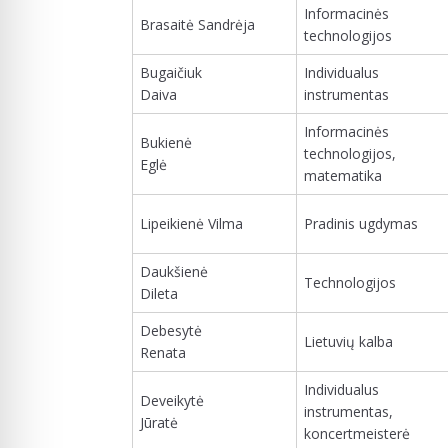
Informacinės
Brasaitė Sandrėja
technologijos
Bugaičiuk
Individualus
Daiva
instrumentas
Informacinės
Bukienė
technologijos,
Eglė
matematika
Lipeikienė Vilma
Pradinis ugdymas
Daukšienė
Technologijos
Dileta
Debesytė
Lietuvių kalba
Renata
Individualus
Deveikytė
instrumentas,
Jūratė
koncertmeisterė