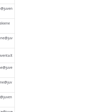
ne@juven
uskiene
iene@juv
uventa.lt
iene@juve
ene@juv
ne@juven
ite@juve