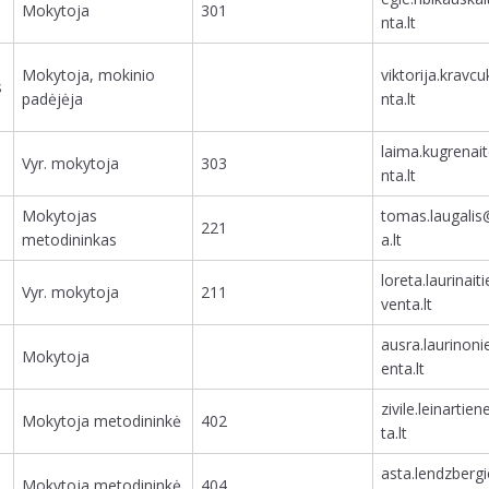
Mokytoja
301
nta.lt
Mokytoja, mokinio
viktorija.kravc
s
padėjėja
nta.lt
laima.kugrenai
Vyr. mokytoja
303
nta.lt
Mokytojas
tomas.laugalis
221
metodininkas
a.lt
loreta.laurinai
Vyr. mokytoja
211
venta.lt
ausra.laurinon
Mokytoja
enta.lt
zivile.leinarti
Mokytoja metodininkė
402
ta.lt
asta.lendzberg
Mokytoja metodininkė
404