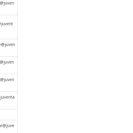
e@juven
@juvent
ne@juven
a@juven
ne@juven
@juventa
ene@juve