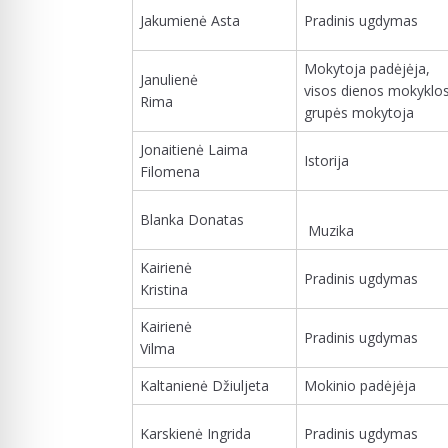
Jakumienė Asta
Pradinis ugdymas
Mokytoja padėjėja,
Janulienė
visos dienos mokyklo
Rima
grupės mokytoja
Jonaitienė Laima
Istorija
Filomena
Blanka Donatas
Muzika
Kairienė
Pradinis ugdymas
Kristina
Kairienė
Pradinis ugdymas
Vilma
Kaltanienė Džiuljeta
Mokinio padėjėja
Karskienė Ingrida
Pradinis ugdymas