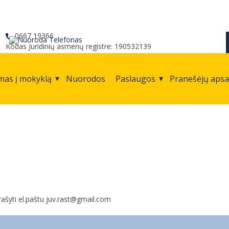
0667 19366
Kodas Juridinių asmenų registre: 190532139
mas į mokyklą
Nuorodos
Paslaugos
Pranešėjų aps
rašyti el.paštu juv.rast@gmail.com