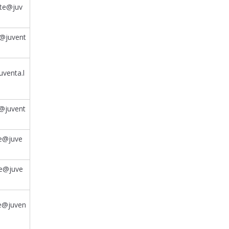
ite@juv
k@juvent
uventa.l
e@juvent
ne@juve
te@juve
te@juven