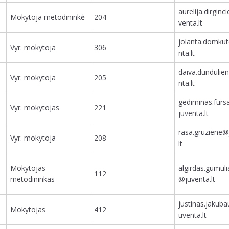
aurelija.dirgin
Mokytoja metodininkė
204
venta.lt
jolanta.domku
Vyr. mokytoja
306
nta.lt
daiva.dundulie
Vyr. mokytoja
205
nta.lt
gediminas.fur
Vyr. mokytojas
221
juventa.lt
rasa.gruziene@
Vyr. mokytoja
208
lt
Mokytojas
algirdas.gumul
112
metodininkas
@juventa.lt
justinas.jakub
Mokytojas
412
uventa.lt