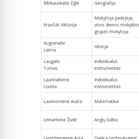
Ribikauskaitė Eglė
Geografija
Mokytoja padėjėja,
Kravčuk Viktorija
visos dienos mokyklo
grupės mokytoja
Kugrėnaitė
Istorija
Laima
Laugalis
Individualus
Tomas
instrumentas
Laurinaitienė
Individualus
Loreta
instrumentas
Laurinonienė Aušra
Matematika
Leinartienė Živilė
Anglų kalba
Lendzbergienė Asta
Dailė ir technologijos