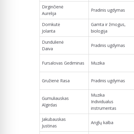
Dirginčienė
Pradinis ugdymas
Aurelija
Domkutė
Gamta ir žmogus,
Jolanta
biologija
Dundulienė
Pradinis ugdymas
Daiva
Fursalovas Gediminas
Muzika
Gružienė Rasa
Pradinis ugdymas
Muzika
Gumuliauskas
Individualus
Algirdas
instrumentas
Jakubauskas
Anglų kalba
Justinas