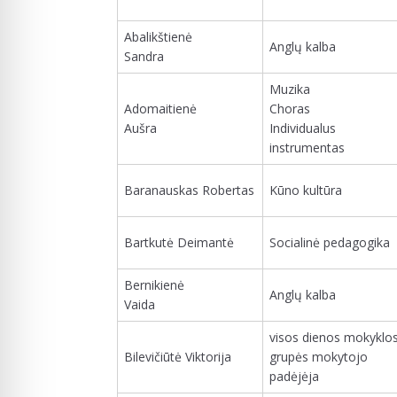
Abalikštienė
Anglų kalba
Sandra
Muzika
Adomaitienė
Choras
Aušra
Individualus
instrumentas
Baranauskas Robertas
Kūno kultūra
Bartkutė Deimantė
Socialinė pedagogika
Bernikienė
Anglų kalba
Vaida
visos dienos mokyklo
Bilevičiūtė Viktorija
grupės mokytojo
padėjėja