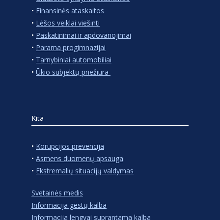
•
Finansinės ataskaitos
•
Lėšos veiklai viešinti
•
Paskatinimai ir apdovanojimai
•
Parama progimnazijai
•
Tarnybiniai automobiliai
•
Ūkio subjektų priežiūra
Kita
•
Korupcijos prevencija
•
Asmens duomenų apsauga
•
Ekstremalių situacijų valdymas
Svetainės medis
Informacija gestų kalba
Informacija lengvai suprantama kalba