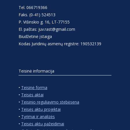
Tel. 066719366
Faks. (0-41) 524513
P. Višinskio g. 16, LT-77155
El. paštas: juv.rast@gmail.com
Biudžetinė įstaiga
Kodas Juridinių asmenų registre: 190532139
Teisinė informacija
•
Teisinė forma
•
Teisės aktai
•
Teisinio reguliavimo stebėsena
•
Teisės aktų projektai
•
Tyrimai ir analizės
•
Teisės aktų pažeidimai