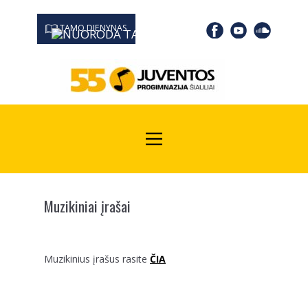
TAMO DIENYNAS
0667 19366
Kodas Juridinių asmenų registre: 190532139
Muzikiniai įrašai
Muzikinius įrašus rasite
ČIA