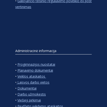
•
Galiojančio teisinio reguliavimo poveikio ex post
vertinimas
Administracinė informacija
•
Progimnazijos nuostatai
•
Planavimo dokumentai
•
Veiklos ataskaitos
•
Laisvos darbo vietos
•
Dokumentai
•
Darbo užmokestis
•
Viešieji pirkimai
•
Biudžeto vykdymo ataskaitos