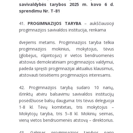
savivaldybės tarybos 2025 m. kovo 6 d.
sprendimu Nr. T-81
41.
PROGIMNAZIJOS TARYBA
– aukščiausioji
progimnazijos savivaldos institucija, renkama
dvejiems metams. Progimnazijos taryba telkia
progimnazijos mokinius, mokytojus, tėvus
(globėjus, rūpintojus) ir vietos bendruomenės
atstovus demokratiniam progimnazijos valdymui,
padeda spręsti progimnazijai aktualius klausimus,
atstovauti teisėtiems progimnazijos interesams.
42. Progimnazijos tarybą sudaro 10 narių,
išrinktų atviru balsavimu savivaldos institucijų
posėdžiuose balsų dauguma: tris tėvus deleguoja
1-8 kl. Tėvų komitetas, tris mokytojus –
Mokytojų taryba, tris 5–8 kl. Mokinių seimas,
vieną vietos bendruomenės atstovą – direktorius.
43. Galimas progimnazijos tarybos nario