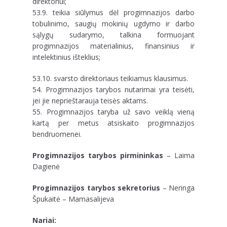
direktoriui;
53.9. teikia siūlymus dėl progimnazijos darbo
tobulinimo, saugių mokinių ugdymo ir darbo
sąlygų sudarymo, talkina formuojant
progimnazijos materialinius, finansinius ir
intelektinius išteklius;
53.10. svarsto direktoriaus teikiamus klausimus.
54. Progimnazijos tarybos nutarimai yra teisėti,
jei jie neprieštarauja teisės aktams.
55. Progimnazijos taryba už savo veiklą vieną
kartą per metus atsiskaito progimnazijos
bendruomenei.
Progimnazijos tarybos pirmininkas
– Laima
Dagienė
Progimnazijos tarybos sekretorius
– Neringa
Špukaitė – Mamasalijeva
Nariai: