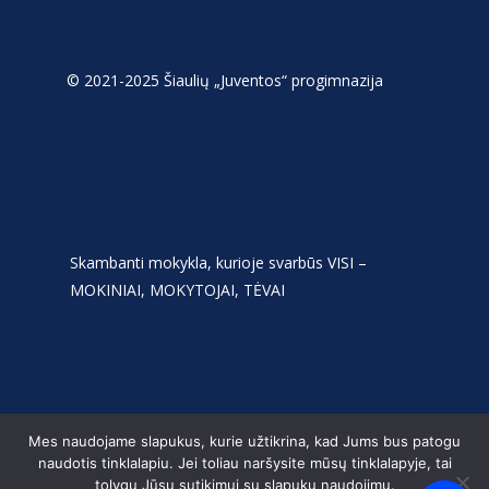
© 2021-2025 Šiaulių „Juventos“ progimnazija
Skambanti mokykla, kurioje svarbūs VISI –
MOKINIAI, MOKYTOJAI, TĖVAI
Mes naudojame slapukus, kurie užtikrina, kad Jums bus patogu
naudotis tinklalapiu. Jei toliau naršysite mūsų tinklalapyje, tai
tolygu Jūsų sutikimui su slapukų naudojimu.