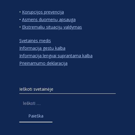
•
Korupcijos prevencija
•
Asmens duomenų apsauga
•
Ekstremalių situacijų valdymas
Svetainės medis
Informacija gestų kalba
Informacija lengvai suprantama kalba
Prieinamumo deklaracija
Ieškoti svetainėje
Ieškoti: