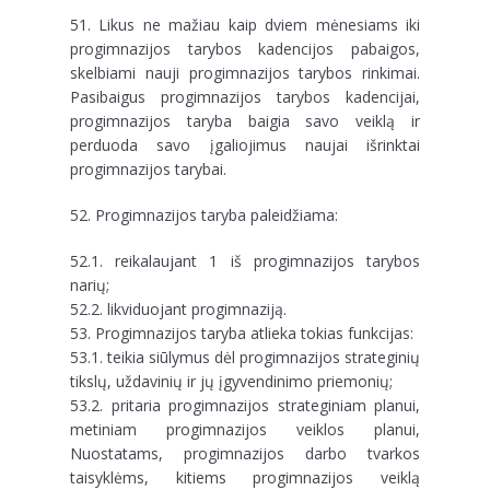
51. Likus ne mažiau kaip dviem mėnesiams iki
progimnazijos tarybos kadencijos pabaigos,
skelbiami nauji progimnazijos tarybos rinkimai.
Pasibaigus progimnazijos tarybos kadencijai,
progimnazijos taryba baigia savo veiklą ir
perduoda savo įgaliojimus naujai išrinktai
progimnazijos tarybai.
52. Progimnazijos taryba paleidžiama:
52.1. reikalaujant 1 iš progimnazijos tarybos
narių;
52.2. likviduojant progimnaziją.
53. Progimnazijos taryba atlieka tokias funkcijas:
53.1. teikia siūlymus dėl progimnazijos strateginių
tikslų, uždavinių ir jų įgyvendinimo priemonių;
53.2. pritaria progimnazijos strateginiam planui,
metiniam progimnazijos veiklos planui,
Nuostatams, progimnazijos darbo tvarkos
taisyklėms, kitiems progimnazijos veiklą