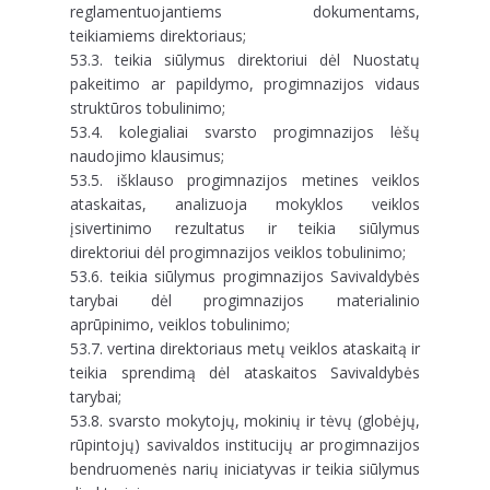
reglamentuojantiems dokumentams,
teikiamiems direktoriaus;
53.3. teikia siūlymus direktoriui dėl Nuostatų
pakeitimo ar papildymo, progimnazijos vidaus
struktūros tobulinimo;
53.4. kolegialiai svarsto progimnazijos lėšų
naudojimo klausimus;
53.5. išklauso progimnazijos metines veiklos
ataskaitas, analizuoja mokyklos veiklos
įsivertinimo rezultatus ir teikia siūlymus
direktoriui dėl progimnazijos veiklos tobulinimo;
53.6. teikia siūlymus progimnazijos Savivaldybės
tarybai dėl progimnazijos materialinio
aprūpinimo, veiklos tobulinimo;
53.7. vertina direktoriaus metų veiklos ataskaitą ir
teikia sprendimą dėl ataskaitos Savivaldybės
tarybai;
53.8. svarsto mokytojų, mokinių ir tėvų (globėjų,
rūpintojų) savivaldos institucijų ar progimnazijos
bendruomenės narių iniciatyvas ir teikia siūlymus