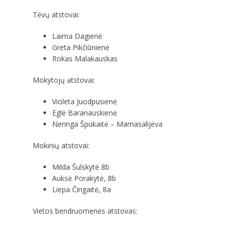
Tėvų atstovai:
Laima Dagienė
Greta Pikčiūnienė
Rokas Malakauskas
Mokytojų atstovai:
Violeta Juodpusienė
Eglė Baranauskienė
Neringa Špukaitė – Mamasalijeva
Mokinių atstovai:
Milda Šulskytė 8b
Auksė Porakytė, 8b
Liepa Čingaitė, 8a
Vietos bendruomenės atstovas: