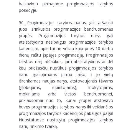
balsavimu pirmajame progimnazijos tarybos
posėdyje.
50. Progimnazijos tarybos narius gali atšaukti
juos išrinkusios progimnazijos bendruomenės
grupės. Progimnazijos tarybos narys gali
atsistatydinti nesibaigus progimnazijos tarybos
kadencijai, apie tai ne vėliau kaip prieš 10 darbo
dienų raštu įspėjęs progimnaziją. Progimnazijos
tarybos narį atšaukus, jam atsistatydinus ar dėl
kitų priežasčių nutrūkus progimnazijos tarybos
nario įgaliojimams pirma laiko, į jo vietą
išrenkamas naujas narys, atstovaujantis tėvams
(globėjams, rūpintojams), mokytojams,
mokiniams arba vietos bendruomenei,
priklausomai nuo to, kuriai grupei atstovavo
buvęs progimnazijos tarybos narys iki veikiančios
progimnazijos tarybos kadencijos pabaigos pagal
Nuostatuose nustatytą progimnazijos tarybos
narių rinkimo tvarką.