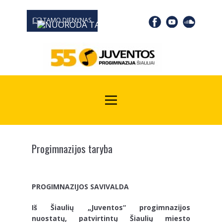
TAMO DIENYNAS
0667 19366
Kodas Juridinių asmenų registre: 190532139
Progimnazijos taryba
PROGIMNAZIJOS SAVIVALDA
Iš Šiaulių „Juventos“ progimnazijos
nuostatų, patvirtintų Šiaulių miesto