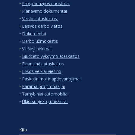
•
Progimnazijos nuostatai
•
Planavimo dokumentai
•
Veiklos ataskaitos
•
Laisvos darbo vietos
•
Dokumentai
•
Darbo užmokestis
•
Viešieji pirkimai
•
Biudžeto vykdymo ataskaitos
•
Finansinės ataskaitos
•
Lėšos veiklai viešinti
•
Paskatinimai ir apdovanojimai
•
Parama progimnazijai
•
Tarnybiniai automobiliai
•
Ūkio subjektų priežiūra
Kita