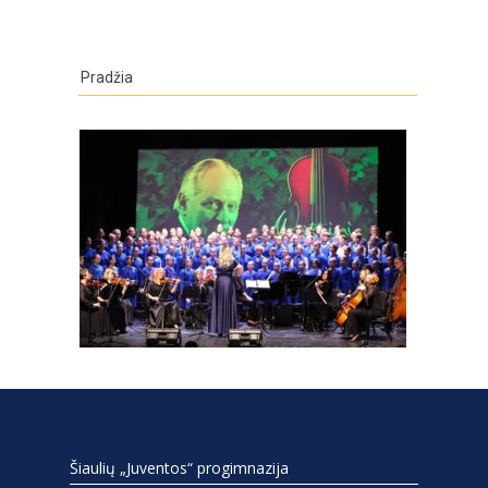
Pradžia
Šiaulių „Juventos“ progimnazija