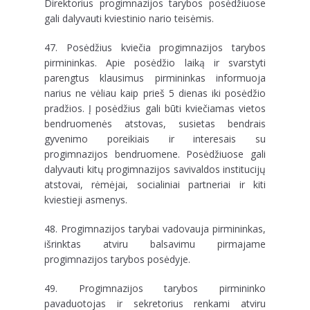
Direktorius progimnazijos tarybos posėdžiuose
gali dalyvauti kviestinio nario teisėmis.
47. Posėdžius kviečia progimnazijos tarybos
pirmininkas. Apie posėdžio laiką ir svarstyti
parengtus klausimus pirmininkas informuoja
narius ne vėliau kaip prieš 5 dienas iki posėdžio
pradžios. Į posėdžius gali būti kviečiamas vietos
bendruomenės atstovas, susietas bendrais
gyvenimo poreikiais ir interesais su
progimnazijos bendruomene. Posėdžiuose gali
dalyvauti kitų progimnazijos savivaldos institucijų
atstovai, rėmėjai, socialiniai partneriai ir kiti
kviestieji asmenys.
48. Progimnazijos tarybai vadovauja pirmininkas,
išrinktas atviru balsavimu pirmajame
progimnazijos tarybos posėdyje.
49. Progimnazijos tarybos pirmininko
pavaduotojas ir sekretorius renkami atviru