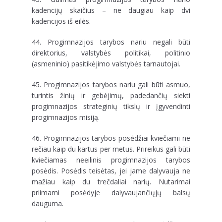
kadencijų skaičius – ne daugiau kaip dvi
kadencijos iš eilės.
44. Progimnazijos tarybos nariu negali būti
direktorius, valstybės politikai, politinio
(asmeninio) pasitikėjimo valstybės tarnautojai.
45. Progimnazijos tarybos nariu gali būti asmuo,
turintis žinių ir gebėjimų, padedančių siekti
progimnazijos strateginių tikslų ir įgyvendinti
progimnazijos misiją.
46. Progimnazijos tarybos posėdžiai kviečiami ne
rečiau kaip du kartus per metus. Prireikus gali būti
kviečiamas neeilinis progimnazijos tarybos
posėdis. Posėdis teisėtas, jei jame dalyvauja ne
mažiau kaip du trečdaliai narių. Nutarimai
priimami posėdyje dalyvaujančiųjų balsų
dauguma.