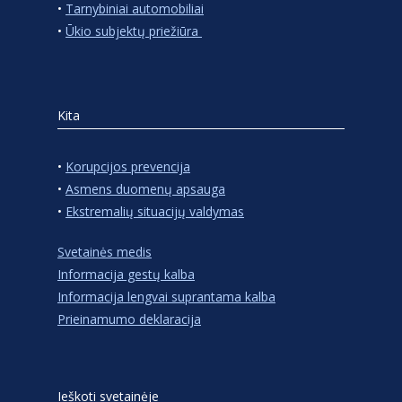
•
Tarnybiniai automobiliai
•
Ūkio subjektų priežiūra
Kita
•
Korupcijos prevencija
•
Asmens duomenų apsauga
•
Ekstremalių situacijų valdymas
Svetainės medis
Informacija gestų kalba
Informacija lengvai suprantama kalba
Prieinamumo deklaracija
Ieškoti svetainėje