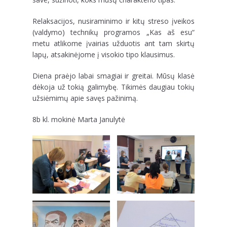
Relaksacijos, nusiraminimo ir kitų streso įveikos
(valdymo) technikų programos „Kas aš esu“
metu atlikome įvairias užduotis ant tam skirtų
lapų, atsakinėjome į visokio tipo klausimus.
Diena praėjo labai smagiai ir greitai. Mūsų klasė
dėkoja už tokią galimybę. Tikimės daugiau tokių
užsiėmimų apie savęs pažinimą.
8b kl. mokinė Marta Janulytė