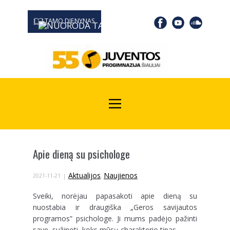
TAMO DIENYNAS
0667 19366
Kodas Juridinių asmenų registre: 190532139
Apie dieną su psichologe
Aktualijos
Naujienos
2021-11-21
,
Sveiki, norėjau papasakoti apie dieną su
nuostabia ir draugiška „Geros savijautos
programos” psichologe. Ji mums padėjo pažinti
save, sužinoti, koks mūsų charakterio tipas.