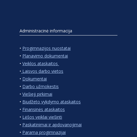
Administracinė informacija
•
Progimnazijos nuostatai
•
Planavimo dokumentai
•
Veiklos ataskaitos
•
Laisvos darbo vietos
•
Dokumentai
•
Darbo užmokestis
•
Viešieji pirkimai
•
Biudžeto vykdymo ataskaitos
•
Finansinės ataskaitos
•
Lėšos veiklai viešinti
•
Paskatinimai ir apdovanojimai
•
Parama progimnazijai