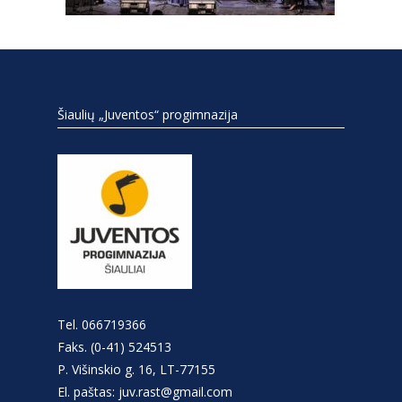
Šiaulių „Juventos“ progimnazija
Tel. 066719366
Faks. (0-41) 524513
P. Višinskio g. 16, LT-77155
El. paštas: juv.rast@gmail.com