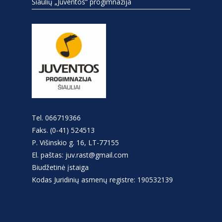
Šiaulių „Juventos“ progimnazija
Tel. 066719366
Faks. (0-41) 524513
P. Višinskio g. 16, LT-77155
El. paštas: juv.rast@gmail.com
Biudžetinė įstaiga
Kodas Juridinių asmenų registre: 190532139