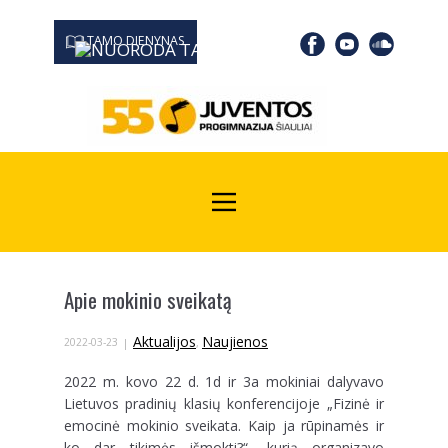
TAMO DIENYNAS
0667 19366
Kodas Juridinių asmenų registre: 190532139
Apie mokinio sveikatą
Aktualijos
Naujienos
2022-03-23
,
2022 m. kovo 22 d. 1d ir 3a mokiniai dalyvavo
Lietuvos pradinių klasių konferencijoje „Fizinė ir
emocinė mokinio sveikata. Kaip ja rūpinamės ir
ko dar tikimės išmokti?“, kurią organizavo