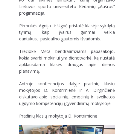
Lietuvos sporto universiteto Kėdainių „Aušros“
progimnazija.
Pirmokės Agnija ir Ugnė pristatė klasėje vykdytą
tyrimą, kaip įvairūs gėrimai veikia
dantukus, pasidalino gautomis išvadomis.
Trečiokė Mėta bendraamžiams papasakojo,
kokia svarbi mokiniui yra dienotvarkė, ką nustatė
apklausdama klasės draugus apie dienos
planavimą.
Antroje konferencijos dalyje pradinių klasių
mokytojos D. Kontrimienė ir A. Dirginčienė
diskutavo apie socialinių, emocinių ir sveikatos
ugdymo kompetencijų įgyvendinimą mokykloje.
Pradinių klasių mokytoja D. Kontrimienė