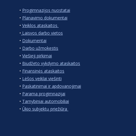
•
Progimnazijos nuostatai
•
Planavimo dokumentai
•
Veiklos ataskaitos
•
Laisvos darbo vietos
•
Dokumentai
•
Darbo užmokestis
•
Viešieji pirkimai
•
Biudžeto vykdymo ataskaitos
•
Finansinės ataskaitos
•
Lėšos veiklai viešinti
•
Paskatinimai ir apdovanojimai
•
Parama progimnazijai
•
Tarnybiniai automobiliai
•
Ūkio subjektų priežiūra