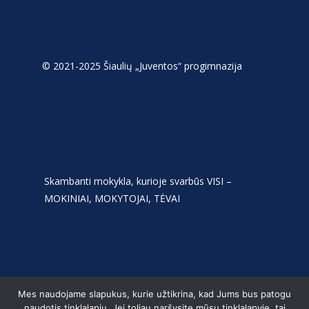
© 2021-2025 Šiaulių „Juventos“ progimnazija
Skambanti mokykla, kurioje svarbūs VISI –
MOKINIAI, MOKYTOJAI, TĖVAI
Mes naudojame slapukus, kurie užtikrina, kad Jums bus patogu
naudotis tinklalapiu. Jei toliau naršysite mūsų tinklalapyje, tai