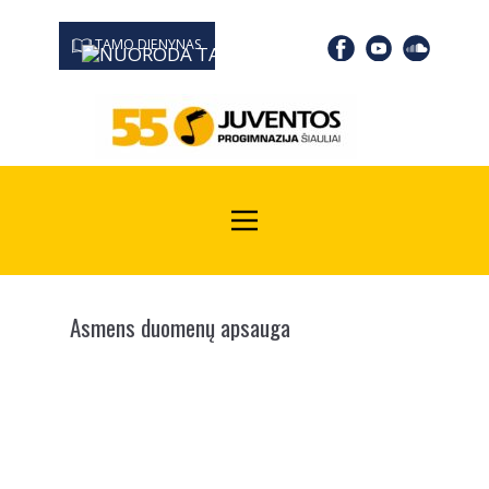
TAMO DIENYNAS
0667 19366
Kodas Juridinių asmenų registre: 190532139
Asmens duomenų apsauga