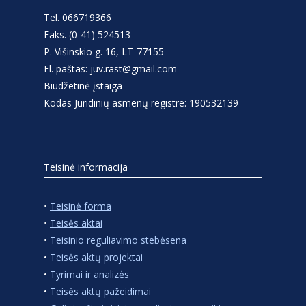
Tel. 066719366
Faks. (0-41) 524513
P. Višinskio g. 16, LT-77155
El. paštas: juv.rast@gmail.com
Biudžetinė įstaiga
Kodas Juridinių asmenų registre: 190532139
Teisinė informacija
•
Teisinė forma
•
Teisės aktai
•
Teisinio reguliavimo stebėsena
•
Teisės aktų projektai
•
Tyrimai ir analizės
•
Teisės aktų pažeidimai