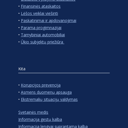
•
Finansinės ataskaitos
•
Lėšos veiklai viešinti
•
Paskatinimai ir apdovanojimai
•
Parama progimnazijai
•
Tarnybiniai automobiliai
•
Ūkio subjektų priežiūra
Kita
•
Korupcijos prevencija
•
Asmens duomenų apsauga
•
Ekstremalių situacijų valdymas
Svetainės medis
Informacija gestų kalba
Informacija lengvai suprantama kalba