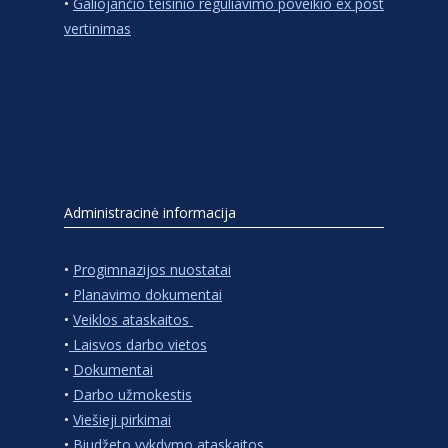
•
Galiojančio teisinio reguliavimo poveikio ex post
vertinimas
Administracinė informacija
•
Progimnazijos nuostatai
•
Planavimo dokumentai
•
Veiklos ataskaitos
•
Laisvos darbo vietos
•
Dokumentai
•
Darbo užmokestis
•
Viešieji pirkimai
•
Biudžeto vykdymo ataskaitos