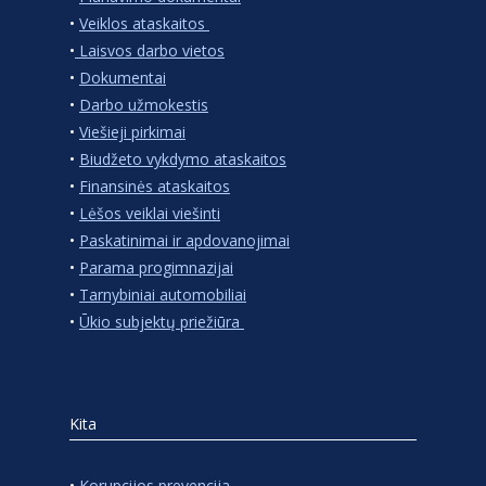
•
Veiklos ataskaitos
•
Laisvos darbo vietos
•
Dokumentai
•
Darbo užmokestis
•
Viešieji pirkimai
•
Biudžeto vykdymo ataskaitos
•
Finansinės ataskaitos
•
Lėšos veiklai viešinti
•
Paskatinimai ir apdovanojimai
•
Parama progimnazijai
•
Tarnybiniai automobiliai
•
Ūkio subjektų priežiūra
Kita
•
Korupcijos prevencija