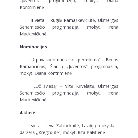
„Juventos“ progimnazija, mokyt. Diana
Kontrimienė
· III vieta – Rugilė Ramaškevičiūtė, Ukmergės
Senamiesčio progimnazija, mokyt. Irena
Mackevičienė
Nominacijos
· „Už pavasario nuotaikos perteikimą“ – Benas
Ramančionis, Šiaulių „Juventos“ progimnazija,
mokyt. Diana Kontrimienė
· „Už šviesą“ – Viltė Kirvelaitė, Ukmergės
Senamiesčio progimnazija, mokyt. Irena
Mackevičienė
4 klasė
· I vieta – Ieva Zablackaitė, Lazdijų mokykla –
darželis ,,Kregždutė“, mokyt. Rita Balytienė