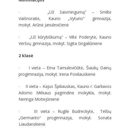
· „Už žaismingumą“ – Smiltė
Vaišnoraitė, Kauno „Vyturio“ gimnazija,
mokyt. Arūnė Janulevičienė
· „Už kūrybiškumą“ – Viltė Poderytė, Kauno
Veršvų gimnazija, mokyt. Sigita Grigaliūnienė
2 klasė
· I vieta – Ema Tamulevičiūtė, Šiaulių Dainų
progimnazija, mokyt. Irena Povilauskienė
· II vieta – Kajus Špiliauskas, Kauno r. Garliavos
Adomo Mitkaus pagrindinė mokykla, mokyt.
Neringa Motiejūnienė
· III vieta – Rugilė Budreckytė, Telšių
„Germanto“ progimnazija, mokyt. Sonata
Liaudanskienė