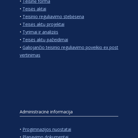
•
Teisinė forma
•
Teisės aktai
•
Teisinio reguliavimo stebėsena
•
Teisės aktų projektai
•
Tyrimai ir analizės
•
Teisės aktų pažeidimai
•
Galiojančio teisinio reguliavimo poveikio ex post
vertinimas
Administracinė informacija
•
Progimnazijos nuostatai
•
Planavimo dokumentai