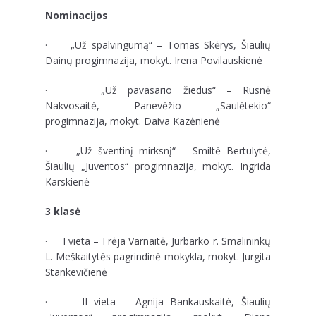
Nominacijos
· „Už spalvingumą“ – Tomas Skėrys, Šiaulių
Dainų progimnazija, mokyt. Irena Povilauskienė
· „Už pavasario žiedus“ – Rusnė
Nakvosaitė, Panevėžio „Saulėtekio“
progimnazija, mokyt. Daiva Kazėnienė
· „Už šventinį mirksnį“ – Smiltė Bertulytė,
Šiaulių „Juventos“ progimnazija, mokyt. Ingrida
Karskienė
3 klasė
· I vieta – Frėja Varnaitė, Jurbarko r. Smalininkų
L. Meškaitytės pagrindinė mokykla, mokyt. Jurgita
Stankevičienė
· II vieta – Agnija Bankauskaitė, Šiaulių