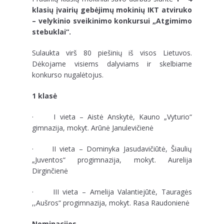
klasių įvairių gebėjimų mokinių IKT atviruko
– velykinio sveikinimo konkursui „Atgimimo
stebuklai“.
Sulaukta virš 80 piešinių iš visos Lietuvos.
Dėkojame visiems dalyviams ir skelbiame
konkurso nugalėtojus.
1 klasė
· I vieta – Aistė Anskytė, Kauno „Vyturio“
gimnazija, mokyt. Arūnė Janulevičienė
· II vieta – Dominyka Jasudavičiūtė, Šiaulių
„Juventos“ progimnazija, mokyt. Aurelija
Dirginčienė
· III vieta – Amelija Valantiejūtė, Tauragės
,,Aušros“ progimnazija, mokyt. Rasa Raudonienė
Nominacijos