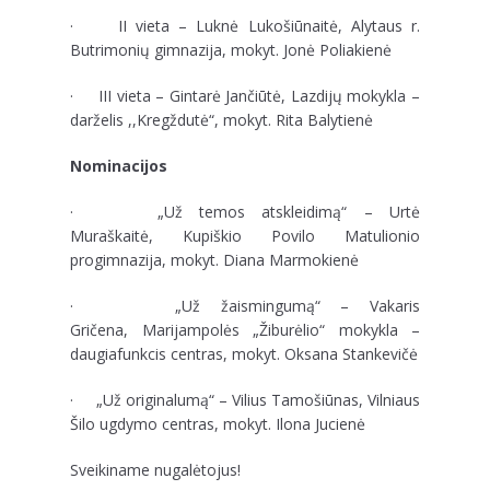
· II vieta – Luknė Lukošiūnaitė, Alytaus r.
Butrimonių gimnazija, mokyt. Jonė Poliakienė
· III vieta – Gintarė Jančiūtė, Lazdijų mokykla –
darželis ,,Kregždutė“, mokyt. Rita Balytienė
Nominacijos
· „Už temos atskleidimą“ – Urtė
Muraškaitė, Kupiškio Povilo Matulionio
progimnazija, mokyt. Diana Marmokienė
· „Už žaismingumą“ – Vakaris
Gričena, Marijampolės „Žiburėlio“ mokykla –
daugiafunkcis centras, mokyt. Oksana Stankevičė
· „Už originalumą“ – Vilius Tamošiūnas, Vilniaus
Šilo ugdymo centras, mokyt. Ilona Jucienė
Sveikiname nugalėtojus!