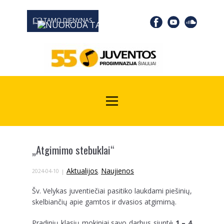
TAMO DIENYNAS
0667 19366
Kodas Juridinių asmenų registre: 190532139
„Atgimimo stebuklai“
Aktualijos
Naujienos
2024-04-10
,
Šv. Velykas juventiečiai pasitiko laukdami piešinių,
skelbiančių apie gamtos ir dvasios atgimimą.
Pradinių klasių mokiniai savo darbus siuntė
1 – 4