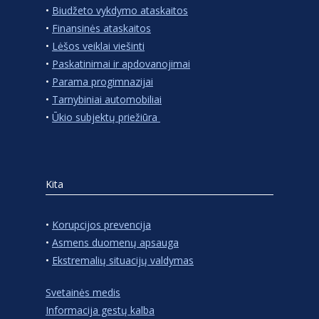
•
Biudžeto vykdymo ataskaitos
•
Finansinės ataskaitos
•
Lėšos veiklai viešinti
•
Paskatinimai ir apdovanojimai
•
Parama progimnazijai
•
Tarnybiniai automobiliai
•
Ūkio subjektų priežiūra
Kita
•
Korupcijos prevencija
•
Asmens duomenų apsauga
•
Ekstremalių situacijų valdymas
Svetainės medis
Informacija gestų kalba