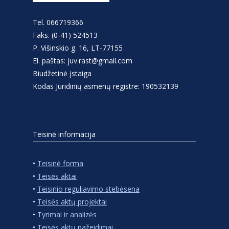
Tel. 066719366
Faks. (0-41) 524513
P. Višinskio g. 16, LT-77155
El. paštas: juv.rast@gmail.com
Biudžetinė įstaiga
Kodas Juridinių asmenų registre: 190532139
Teisinė informacija
•
Teisinė forma
•
Teisės aktai
•
Teisinio reguliavimo stebėsena
•
Teisės aktų projektai
•
Tyrimai ir analizės
•
Teisės aktų pažeidimai