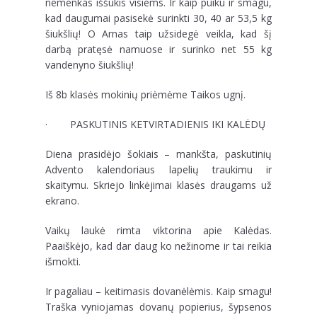
nemenkas iššūkis visiems. Ir kaip puiku ir smagu,
kad daugumai pasisekė surinkti 30, 40 ar 53,5 kg
šiukšlių! O Arnas taip užsidegė veikla, kad šį
darbą pratęsė namuose ir surinko net 55 kg
vandenyno šiukšlių!
Iš 8b klasės mokinių priėmėme Taikos ugnį.
· PASKUTINIS KETVIRTADIENIS IKI KALĖDŲ
Diena prasidėjo šokiais – mankšta, paskutinių
Advento kalendoriaus lapelių traukimu ir
skaitymu. Skriejo linkėjimai klasės draugams už
ekrano.
Vaikų laukė rimta viktorina apie Kalėdas.
Paaiškėjo, kad dar daug ko nežinome ir tai reikia
išmokti.
Ir pagaliau – keitimasis dovanėlėmis. Kaip smagu!
Traška vyniojamas dovanų popierius, šypsenos