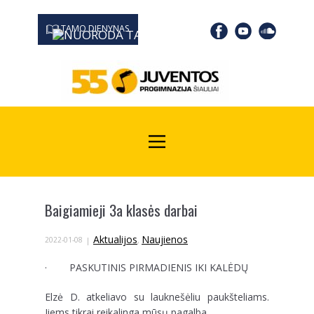
TAMO DIENYNAS
0667 19366
Kodas Juridinių asmenų registre: 190532139
Baigiamieji 3a klasės darbai
Aktualijos
Naujienos
2022-01-08
,
· PASKUTINIS PIRMADIENIS IKI KALĖDŲ
Elzė D. atkeliavo su lauknešėliu paukšteliams.
Jiems tikrai reikalinga mūsų pagalba.