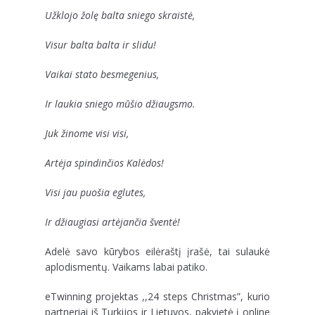
Užklojo žolę balta sniego skraistė,
Visur balta balta ir slidu!
Vaikai stato besmegenius,
Ir laukia sniego mūšio džiaugsmo.
Juk žinome visi visi,
Artėja spindinčios Kalėdos!
Visi jau puošia eglutes,
Ir džiaugiasi artėjančia šventė!
Adelė savo kūrybos eilėraštį įrašė, tai sulaukė
aplodismentų. Vaikams labai patiko.
eTwinning projektas ,,24 steps Christmas”, kurio
partneriai iš Turkijos ir Lietuvos, pakvietė į online