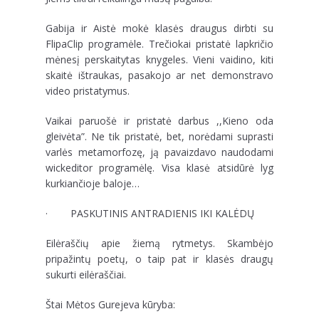
Gabija ir Aistė mokė klasės draugus dirbti su
FlipaClip programėle. Trečiokai pristatė lapkričio
mėnesį perskaitytas knygeles. Vieni vaidino, kiti
skaitė ištraukas, pasakojo ar net demonstravo
video pristatymus.
Vaikai paruošė ir pristatė darbus ,,Kieno oda
gleivėta”. Ne tik pristatė, bet, norėdami suprasti
varlės metamorfozę, ją pavaizdavo naudodami
wickeditor programėlę. Visa klasė atsidūrė lyg
kurkiančioje baloje…
· PASKUTINIS ANTRADIENIS IKI KALĖDŲ
Eilėraščių apie žiemą rytmetys. Skambėjo
pripažintų poetų, o taip pat ir klasės draugų
sukurti eilėraščiai.
Štai Mėtos Gurejeva kūryba: