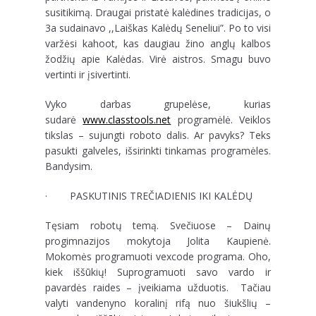
susitikimą. Draugai pristatė kalėdines tradicijas, o
3a sudainavo ,,Laiškas Kalėdų Seneliui”. Po to visi
varžėsi kahoot, kas daugiau žino anglų kalbos
žodžių apie Kalėdas. Virė aistros. Smagu buvo
vertinti ir įsivertinti.
Vyko darbas grupelėse, kurias
sudarė
www.classtools.net
programėlė. Veiklos
tikslas – sujungti roboto dalis. Ar pavyks? Teks
pasukti galveles, išsirinkti tinkamas programėles.
Bandysim.
· PASKUTINIS TREČIADIENIS IKI KALĖDŲ
Tęsiam robotų temą. Svečiuose – Dainų
progimnazijos mokytoja Jolita Kaupienė.
Mokomės programuoti vexcode programa. Oho,
kiek iššūkių! Suprogramuoti savo vardo ir
pavardės raides – įveikiama užduotis. Tačiau
valyti vandenyno koralinį rifą nuo šiukšlių –