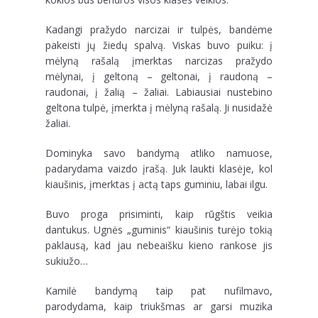
Kadangi pražydo narcizai ir tulpės, bandėme
pakeisti jų žiedų spalvą. Viskas buvo puiku: į
mėlyną rašalą įmerktas narcizas pražydo
mėlynai, į geltoną – geltonai, į raudoną –
raudonai, į žalią – žaliai. Labiausiai nustebino
geltona tulpė, įmerkta į mėlyną rašalą. Ji nusidažė
žaliai.
Dominyka savo bandymą atliko namuose,
padarydama vaizdo įrašą. Juk laukti klasėje, kol
kiaušinis, įmerktas į actą taps guminiu, labai ilgu.
Buvo proga prisiminti, kaip rūgštis veikia
dantukus. Ugnės „guminis“ kiaušinis turėjo tokią
paklausą, kad jau nebeaišku kieno rankose jis
sukiužo…
Kamilė bandymą taip pat nufilmavo,
parodydama, kaip triukšmas ar garsi muzika