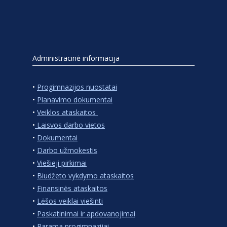
Administracinė informacija
•
Progimnazijos nuostatai
•
Planavimo dokumentai
•
Veiklos ataskaitos
•
Laisvos darbo vietos
•
Dokumentai
•
Darbo užmokestis
•
Viešieji pirkimai
•
Biudžeto vykdymo ataskaitos
•
Finansinės ataskaitos
•
Lėšos veiklai viešinti
•
Paskatinimai ir apdovanojimai
•
Parama progimnazijai