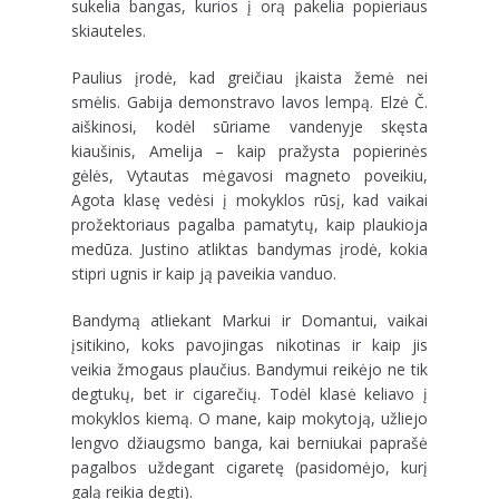
sukelia bangas, kurios į orą pakelia popieriaus
skiauteles.
Paulius įrodė, kad greičiau įkaista žemė nei
smėlis. Gabija demonstravo lavos lempą. Elzė Č.
aiškinosi, kodėl sūriame vandenyje skęsta
kiaušinis, Amelija – kaip pražysta popierinės
gėlės, Vytautas mėgavosi magneto poveikiu,
Agota klasę vedėsi į mokyklos rūsį, kad vaikai
prožektoriaus pagalba pamatytų, kaip plaukioja
medūza. Justino atliktas bandymas įrodė, kokia
stipri ugnis ir kaip ją paveikia vanduo.
Bandymą atliekant Markui ir Domantui, vaikai
įsitikino, koks pavojingas nikotinas ir kaip jis
veikia žmogaus plaučius. Bandymui reikėjo ne tik
degtukų, bet ir cigarečių. Todėl klasė keliavo į
mokyklos kiemą. O mane, kaip mokytoją, užliejo
lengvo džiaugsmo banga, kai berniukai paprašė
pagalbos uždegant cigaretę (pasidomėjo, kurį
galą reikia degti).