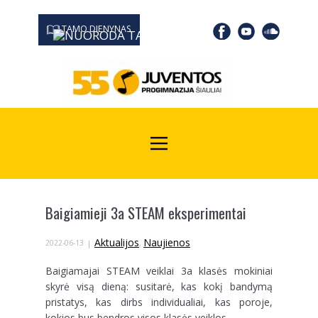
TAMO DIENYNAS
0667 19366
Kodas Juridinių asmenų registre: 190532139
Baigiamieji 3a STEAM eksperimentai
Aktualijos
Naujienos
2022-06-13
,
Baigiamajai STEAM veiklai 3a klasės mokiniai
skyrė visą dieną: susitarė, kas kokį bandymą
pristatys, kas dirbs individualiai, kas poroje,
kokios bus bendros visos klasės veiklos.