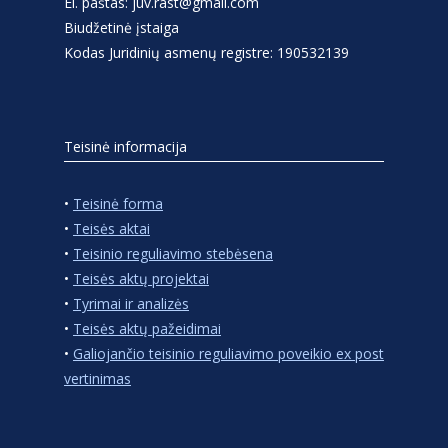
El. paštas: juv.rast@gmail.com
Biudžetinė įstaiga
Kodas Juridinių asmenų registre: 190532139
Teisinė informacija
•
Teisinė forma
•
Teisės aktai
•
Teisinio reguliavimo stebėsena
•
Teisės aktų projektai
•
Tyrimai ir analizės
•
Teisės aktų pažeidimai
•
Galiojančio teisinio reguliavimo poveikio ex post
vertinimas