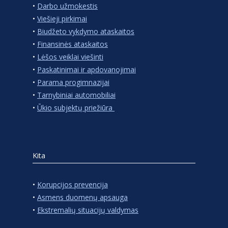
•
Darbo užmokestis
•
Viešieji pirkimai
•
Biudžeto vykdymo ataskaitos
•
Finansinės ataskaitos
•
Lėšos veiklai viešinti
•
Paskatinimai ir apdovanojimai
•
Parama progimnazijai
•
Tarnybiniai automobiliai
•
Ūkio subjektų priežiūra
Kita
•
Korupcijos prevencija
•
Asmens duomenų apsauga
•
Ekstremalių situacijų valdymas