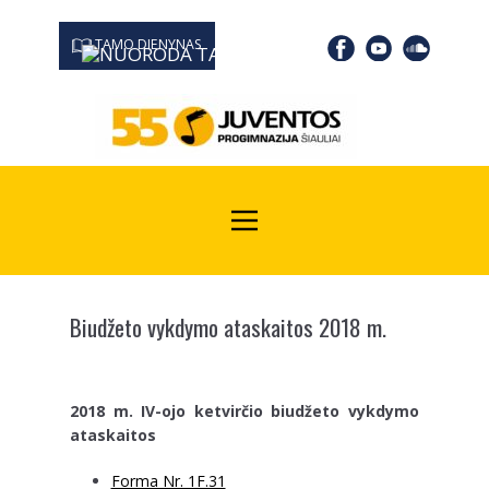
TAMO DIENYNAS
0667 19366
Kodas Juridinių asmenų registre: 190532139
Biudžeto vykdymo ataskaitos 2018 m.
2018 m. IV-ojo ketvirčio biudžeto vykdymo
ataskaitos
Forma Nr. 1F.31