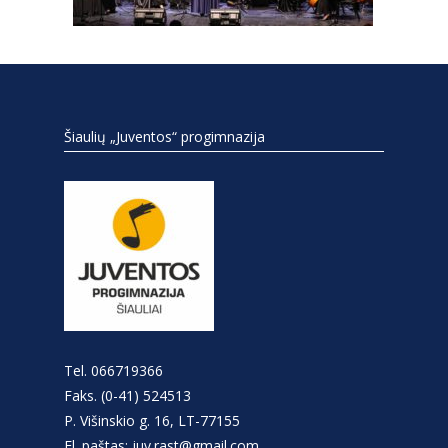
Šiaulių „Juventos“ progimnazija
Tel. 066719366
Faks. (0-41) 524513
P. Višinskio g. 16, LT-77155
El. paštas: juv.rast@gmail.com