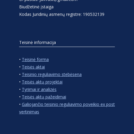
Biudžetinė įstaiga
Kodas Juridinių asmenų registre: 190532139
Teisinė informacija
•
Teisinė forma
•
Teisės aktai
•
Teisinio reguliavimo stebėsena
•
Teisės aktų projektai
•
Tyrimai ir analizės
•
Teisės aktų pažeidimai
•
Galiojančio teisinio reguliavimo poveikio ex post
vertinimas