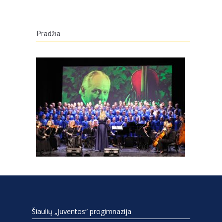
Pradžia
Šiaulių „Juventos“ progimnazija