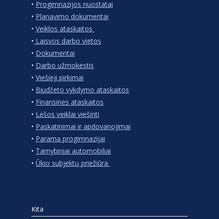
•
Progimnazijos nuostatai
•
Planavimo dokumentai
•
Veiklos ataskaitos
•
Laisvos darbo vietos
•
Dokumentai
•
Darbo užmokestis
•
Viešieji pirkimai
•
Biudžeto vykdymo ataskaitos
•
Finansinės ataskaitos
•
Lėšos veiklai viešinti
•
Paskatinimai ir apdovanojimai
•
Parama progimnazijai
•
Tarnybiniai automobiliai
•
Ūkio subjektų priežiūra
Kita