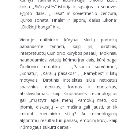
kokia ,,Bičiulystės“ istorija ir sąsajos su senovės
Egipto daile, ,,Tiesa“ ir sovietmečio cenzūra,
,,Jūros sonata. Finale“ ir japonų dailės ,,ikona“
,,Didžioji banga“ ir kt.
Vienoje dailininko kūrybai skirtų pamokų
pabandėme tyrinėti, kaip jis, dirbtinis,
interpretuotų Čiurlionio kūrybos pasaulį. Mokiniai,
naudodamiesi vaizdų kūrimo įrankiais, kūrė pagal
Čiurlionio tematiką – „Pasaulio sutvėrimo“,
„Sonatų“, „Karalių pasakos“ , ,,Ramybės“ ir kitų
motyvais. Dirbtinis intelektas siūlė netikėtus
spalvinius derinius, formas ir nuotaikas,
atskleisdamas, kaip šiuolaikinės technologijos
gali „mąstyti“ apie meną. Pamokų metu kilo
įdomių diskusijų – ar mašina gali jausti, ar tik
imituoti menininko stilių? Ar technologinių
algoritmų rezultai turi panašų emocinį krūvį, kaip
ir žmogaus sukurti darbai?