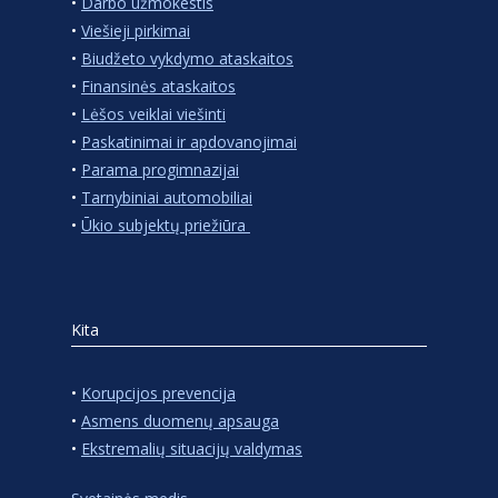
•
Darbo užmokestis
•
Viešieji pirkimai
•
Biudžeto vykdymo ataskaitos
•
Finansinės ataskaitos
•
Lėšos veiklai viešinti
•
Paskatinimai ir apdovanojimai
•
Parama progimnazijai
•
Tarnybiniai automobiliai
•
Ūkio subjektų priežiūra
Kita
•
Korupcijos prevencija
•
Asmens duomenų apsauga
•
Ekstremalių situacijų valdymas