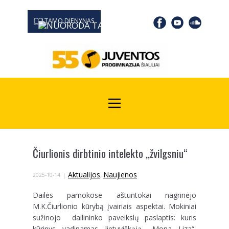
TAMO DIENYNAS
0667 19366
Kodas Juridinių asmenų registre: 190532139
Čiurlionis dirbtinio intelekto ,,žvilgsniu“
Aktualijos
Naujienos
2025-10-14
,
Dailės pamokose aštuntokai nagrinėjo
M.K.Čiurlionio kūrybą įvairiais aspektai. Mokiniai
sužinojo dailininko paveikslų paslaptis: kuris
kūrinys vadinamas lietuviškąją ,,Mona Liza“,