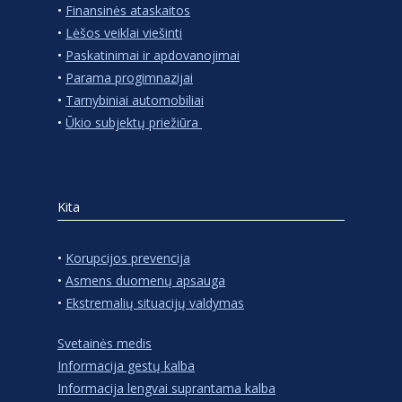
•
Finansinės ataskaitos
•
Lėšos veiklai viešinti
•
Paskatinimai ir apdovanojimai
•
Parama progimnazijai
•
Tarnybiniai automobiliai
•
Ūkio subjektų priežiūra
Kita
•
Korupcijos prevencija
•
Asmens duomenų apsauga
•
Ekstremalių situacijų valdymas
Svetainės medis
Informacija gestų kalba
Informacija lengvai suprantama kalba