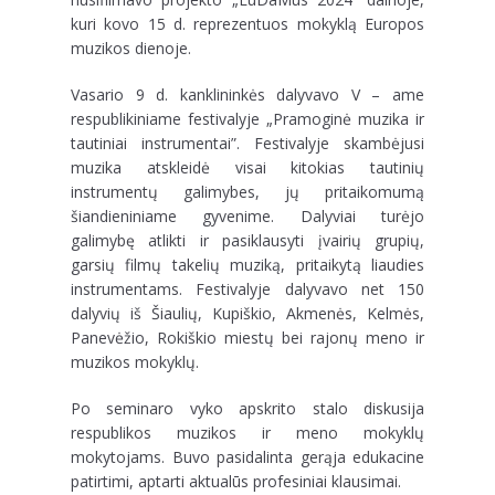
kuri kovo 15 d. reprezentuos mokyklą Europos
muzikos dienoje.
Vasario 9 d. kanklininkės dalyvavo V – ame
respublikiniame festivalyje „Pramoginė muzika ir
tautiniai instrumentai”. Festivalyje skambėjusi
muzika atskleidė visai kitokias tautinių
instrumentų galimybes, jų pritaikomumą
šiandieniniame gyvenime. Dalyviai turėjo
galimybę atlikti ir pasiklausyti įvairių grupių,
garsių filmų takelių muziką, pritaikytą liaudies
instrumentams. Festivalyje dalyvavo net 150
dalyvių iš Šiaulių, Kupiškio, Akmenės, Kelmės,
Panevėžio, Rokiškio miestų bei rajonų meno ir
muzikos mokyklų.
Po seminaro vyko apskrito stalo diskusija
respublikos muzikos ir meno mokyklų
mokytojams. Buvo pasidalinta gerąja edukacine
patirtimi, aptarti aktualūs profesiniai klausimai.