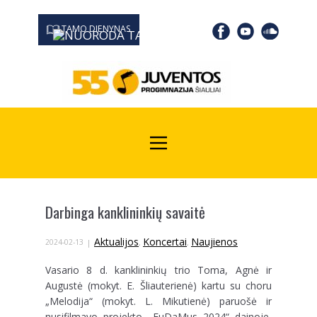
TAMO DIENYNAS
0667 19366
Kodas Juridinių asmenų registre: 190532139
Darbinga kanklininkių savaitė
Aktualijos
Koncertai
Naujienos
2024-02-13
,
,
Vasario 8 d. kanklininkių trio Toma, Agnė ir
Augustė (mokyt. E. Šliauterienė) kartu su choru
„Melodija“ (mokyt. L. Mikutienė) paruošė ir
nusifilmavo projekto „EuDaMus 2024“ dainoje,