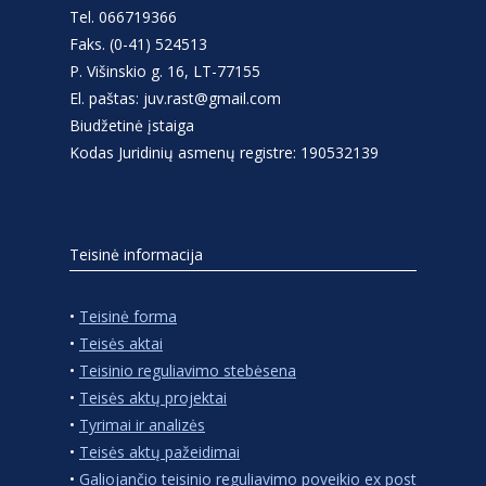
Tel. 066719366
Faks. (0-41) 524513
P. Višinskio g. 16, LT-77155
El. paštas: juv.rast@gmail.com
Biudžetinė įstaiga
Kodas Juridinių asmenų registre: 190532139
Teisinė informacija
•
Teisinė forma
•
Teisės aktai
•
Teisinio reguliavimo stebėsena
•
Teisės aktų projektai
•
Tyrimai ir analizės
•
Teisės aktų pažeidimai
•
Galiojančio teisinio reguliavimo poveikio ex post