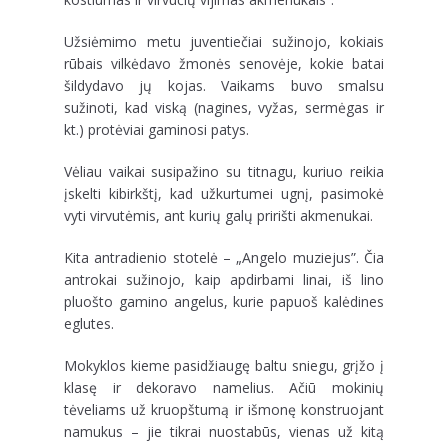
Užsiėmimo metu juventiečiai sužinojo, kokiais
rūbais vilkėdavo žmonės senovėje, kokie batai
šildydavo jų kojas. Vaikams buvo smalsu
sužinoti, kad viską (nagines, vyžas, sermėgas ir
kt.) protėviai gaminosi patys.
Vėliau vaikai susipažino su titnagu, kuriuo reikia
įskelti kibirkštį, kad užkurtumei ugnį, pasimokė
vyti virvutėmis, ant kurių galų pririšti akmenukai.
Kita antradienio stotelė – „Angelo muziejus”. Čia
antrokai sužinojo, kaip apdirbami linai, iš lino
pluošto gamino angelus, kurie papuoš kalėdines
eglutes.
Mokyklos kieme pasidžiaugę baltu sniegu, grįžo į
klasę ir dekoravo namelius. Ačiū mokinių
tėveliams už kruopštumą ir išmonę konstruojant
namukus – jie tikrai nuostabūs, vienas už kitą