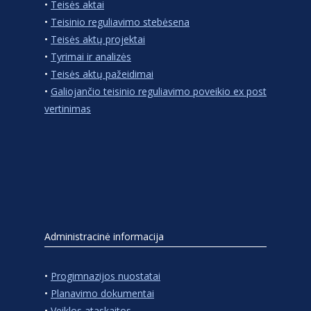
•
Teisės aktai
•
Teisinio reguliavimo stebėsena
•
Teisės aktų projektai
•
Tyrimai ir analizės
•
Teisės aktų pažeidimai
•
Galiojančio teisinio reguliavimo poveikio ex post
vertinimas
Administracinė informacija
•
Progimnazijos nuostatai
•
Planavimo dokumentai
•
Veiklos ataskaitos