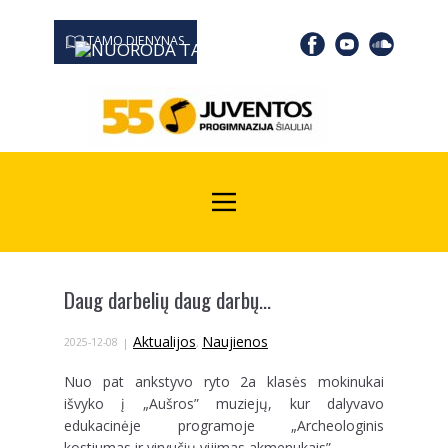
TAMO DIENYNAS
0667 19366
Kodas Juridinių asmenų registre: 190532139
Daug darbelių daug darbų…
Aktualijos
Naujienos
2025-12-08
,
Nuo pat ankstyvo ryto 2a klasės mokinukai
išvyko į „Aušros” muziejų, kur dalyvavo
edukacinėje programoje „Archeologinis
kostiumas ir virvučių vijimas akmenukais”.