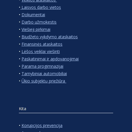
•
Laisvos darbo vietos
•
Dokumentai
•
Darbo užmokestis
•
Viešieji pirkimai
•
Biudžeto vykdymo ataskaitos
•
Finansinės ataskaitos
•
Lėšos veiklai viešinti
•
Paskatinimai ir apdovanojimai
•
Parama progimnazijai
•
Tarnybiniai automobiliai
•
Ūkio subjektų priežiūra
Kita
•
Korupcijos prevencija