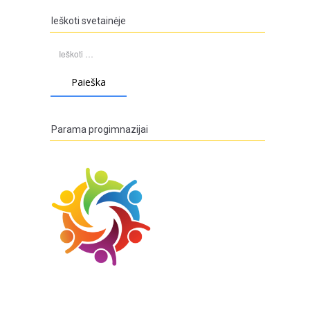
Ieškoti svetainėje
Ieškoti:
Parama progimnazijai