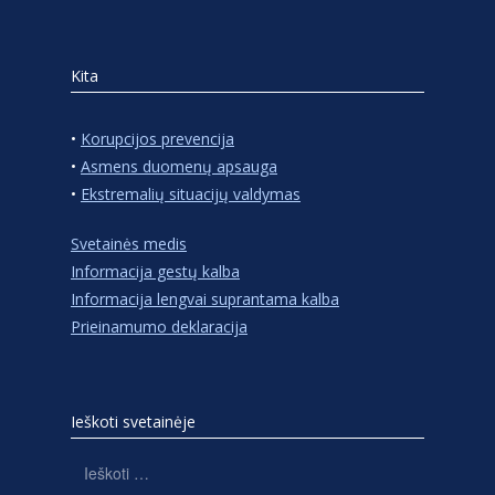
Kita
•
Korupcijos prevencija
•
Asmens duomenų apsauga
•
Ekstremalių situacijų valdymas
Svetainės medis
Informacija gestų kalba
Informacija lengvai suprantama kalba
Prieinamumo deklaracija
Ieškoti svetainėje
Ieškoti: