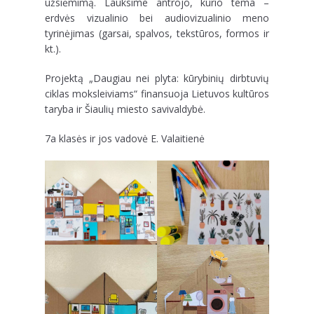
užsiėmimą. Lauksime antrojo, kurio tema –
erdvės vizualinio bei audiovizualinio meno
tyrinėjimas (garsai, spalvos, tekstūros, formos ir
kt.).
Projektą „Daugiau nei plyta: kūrybinių dirbtuvių
ciklas moksleiviams“ finansuoja Lietuvos kultūros
taryba ir Šiaulių miesto savivaldybė.
7a klasės ir jos vadovė E. Valaitienė