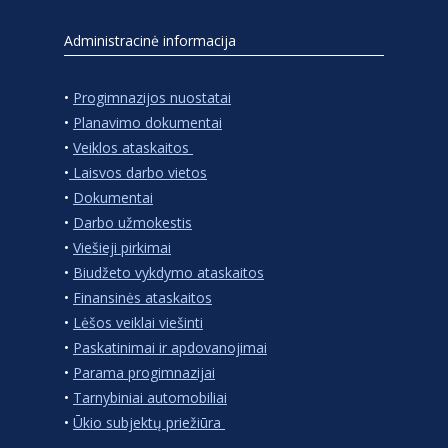
Administracinė informacija
•
Progimnazijos nuostatai
•
Planavimo dokumentai
•
Veiklos ataskaitos
•
Laisvos darbo vietos
•
Dokumentai
•
Darbo užmokestis
•
Viešieji pirkimai
•
Biudžeto vykdymo ataskaitos
•
Finansinės ataskaitos
•
Lėšos veiklai viešinti
•
Paskatinimai ir apdovanojimai
•
Parama progimnazijai
•
Tarnybiniai automobiliai
•
Ūkio subjektų priežiūra