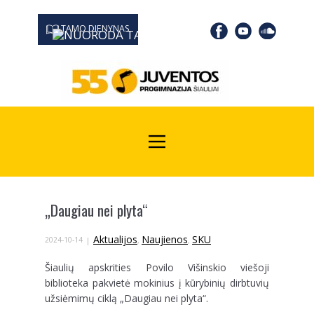
TAMO DIENYNAS
0667 19366
Kodas Juridinių asmenų registre: 190532139
„Daugiau nei plyta“
Aktualijos
Naujienos
SKU
2024-10-14
,
,
Šiaulių apskrities Povilo Višinskio viešoji
biblioteka pakvietė mokinius į kūrybinių dirbtuvių
užsiėmimų ciklą „Daugiau nei plyta“.