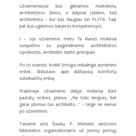
Užsiėmimuose bus gilinamos moksleivių
architektūros žinios, o dalyviai įsitikins, kad
architektūra – kur kas daugiau nei PLYTA. Taip
pat bus ugdomos karjeros kompetencijos.
I –
ojo užsiėmimo metu 7a klasės mokiniai
susipažino su pagrindinėmis architektūros
sąvokomis, architekto darbo principais.
Po to svarstė, kodėl žmogui reikalinga asmeninė
erdvė, diskutavo apie didžiausią komfortą
suteikiančią erdvę.
Praktinėje užsiėmimo dalyje mokiniai kūrė
pastatų erdves, planus. „Ne toks lengvas, bet
gana įdomus tas architekto…“ – teigė ne vienas
po užsiėmimo.
Tariame ačiū Šiaulių P. Višinskio viešosios
bibliotekos organizatoriams už įdomų pirmąjį