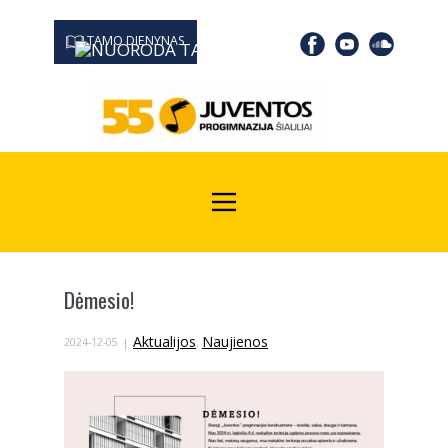
TAMO DIENYNAS
0667 19366
Kodas Juridinių asmenų registre: 190532139
Dėmesio!
Aktualijos
Naujienos
2024-12-05
,