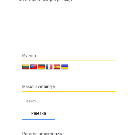
Išversti:
Ieškoti svetainėje
Ieškoti:
Parama progimnazijai