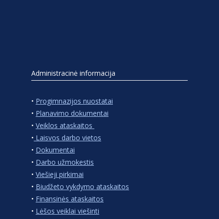
Administracinė informacija
•
Progimnazijos nuostatai
•
Planavimo dokumentai
•
Veiklos ataskaitos
•
Laisvos darbo vietos
•
Dokumentai
•
Darbo užmokestis
•
Viešieji pirkimai
•
Biudžeto vykdymo ataskaitos
•
Finansinės ataskaitos
•
Lėšos veiklai viešinti