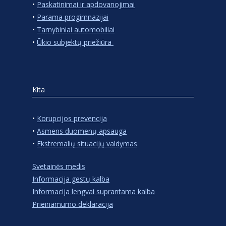
•
Paskatinimai ir apdovanojimai
•
Parama progimnazijai
•
Tarnybiniai automobiliai
•
Ūkio subjektų priežiūra
Kita
•
Korupcijos prevencija
•
Asmens duomenų apsauga
•
Ekstremalių situacijų valdymas
Svetainės medis
Informacija gestų kalba
Informacija lengvai suprantama kalba
Prieinamumo deklaracija