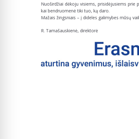
Nuoširdžiai dėkoju visiems, prisidėjusiems prie 
kai bendruomenė tiki tuo, ką daro.
Mažais žingsniais – į dideles galimybes mūsų va
R. Tamašauskienė, direktorė