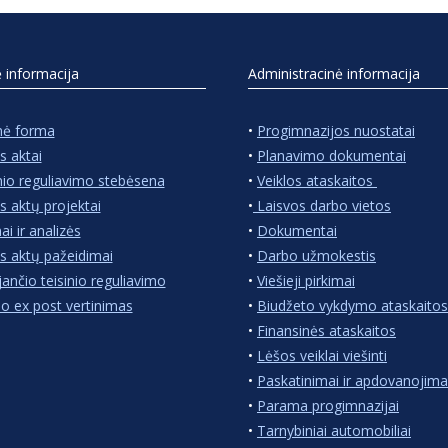
ė informacija
Administracinė informacija
nė forma
•
Progimnazijos nuostatai
s aktai
•
Planavimo dokumentai
nio reguliavimo stebėsena
•
Veiklos ataskaitos
s aktų projektai
•
Laisvos darbo vietos
ai ir analizės
•
Dokumentai
s aktų pažeidimai
•
Darbo užmokestis
jančio teisinio reguliavimo
•
Viešieji pirkimai
io ex post vertinimas
•
Biudžeto vykdymo ataskaitos
•
Finansinės ataskaitos
•
Lėšos veiklai viešinti
•
Paskatinimai ir apdovanojima
•
Parama progimnazijai
•
Tarnybiniai automobiliai