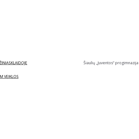
ŽINIASKLAIDOJE
Šiaulių „Juventos“ progimnazija
M VEIKLOS