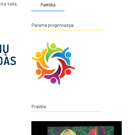
msta tada,
Parama progimnazijai
Pradžia