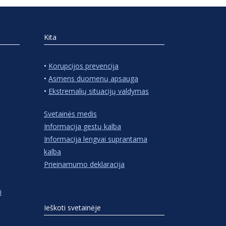
Kita
•
Korupcijos prevencija
•
Asmens duomenų apsauga
•
Ekstremalių situacijų valdymas
Svetainės medis
Informacija gestų kalba
Informacija lengvai suprantama
kalba
Prieinamumo deklaracija
i
Ieškoti svetainėje
Ieškoti: