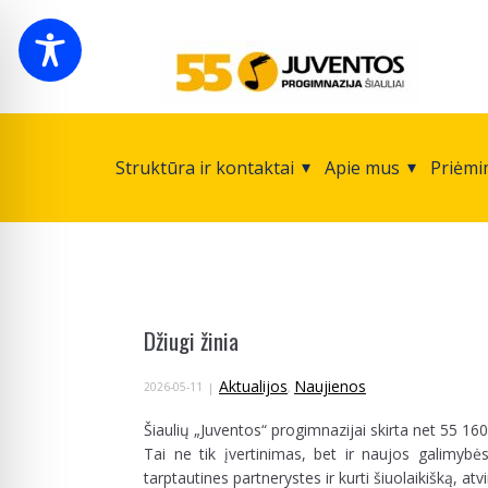
Struktūra ir kontaktai
Apie mus
Priėmi
Džiugi žinia
Aktualijos
Naujienos
2026-05-11
,
Šiaulių „Juventos“ progimnazijai skirta net 55 1
Tai ne tik įvertinimas, bet ir naujos galimyb
tarptautines partnerystes ir kurti šiuolaikišką, at