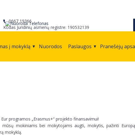
0667 19366
Kodas Juridinių asmenų registre: 190532139
mas į mokyklą
Nuorodos
Paslaugos
Pranešėjų aps
60 Eur programos „Erasmus+“ projekto finansavimui!
ės mūsų mokiniams bei mokytojams augti, mokytis, pažinti Europą, 
virą mokyklą.