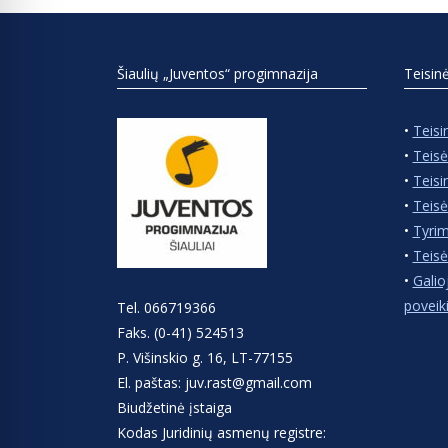
Šiaulių „Juventos“ progimnazija
Teisin
•
Teisi
•
Teisė
•
Teisi
•
Teisė
•
Tyrim
•
Teisė
•
Galio
poveik
Tel. 066719366
Faks. (0-41) 524513
P. Višinskio g. 16, LT-77155
El. paštas: juv.rast@gmail.com
Biudžetinė įstaiga
Kodas Juridinių asmenų registre: