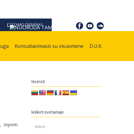
TAMO DIENYNAS
auga
Konsultavimasis su visuomene
D.U.K.
Išversti:
Ieškoti svetainėje
Ieškoti:
stiprinti