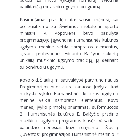
papildančią muzikinio ugdymo programą.
Pasiruošimas prasidėjo dar sausio mėnesį, kai
po susitikimo su Švietimo, mokslo ir sporto
ministre R. Popoviene buvo pasiūlyta
progimnazijoje įgyvendinti Humanistinės kultūros
ugdymo menine veikla sampratos elementus,
tęsiant profesoriaus Eduardo Balčyčio sukurtą
unikalią muzikinio ugdymo tradiciją, ją derinant
su bendruoju ugdymu.
Kovo 6 d. Šiaulių m. savivaldybė patvirtino naujus
Progimnazijos nuostatus, kuriuose įrašyta, kad
mokykla vykdo Humanistinės kultūros ugdymo
menine veikla sampratos elementus. Kovo
mėnesį įvyko pirmokų priėmimas, suformuotos
2 Humanistinės kultūros E. Balčyčio pradinio
muzikinio ugdymo programos klasės. Vasario –
balandžio mėnesiais buvo rengiama Šiaulių
„Juventos“ progimnazijos Humanistinė meninio ir