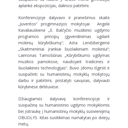
aplankė ekspozicijas, dalinosi patirtimi.
Konferencijoje dalyvavo ir pranešimus skaitė
„Juventos“ progimnazijos mokytojai: Angelė
Kavaliauskienė „E. Balčyčio muzikinio ugdymo
programos principų įgyvendinimas ugdant
mokinių kūrybiškumą“; Asta Lendzbergienė
„Skaitmeniniai įrankiai šiuolaikiniam mokiniui“;
Laimonas Tamošiūnas „Kūrybiškumo ugdymas
muzikos pamokose, naudojant tradicines ir
šiuolaikines technologijas“. Buvo įdomu išgirsti ir
susipažinti su humanistinių mokyklų mokytojų
darbu ir patirtimi, pristatyti savąsias, dalyvauti
kūrybinėse dirbtuvėse.
Džiaugiamės dalyvavę konferencijoje ir
susipažinę su humanistinio ugdymo mokyklomis
bei įsitraukę į humanistinių mokyklų susivienijimą
OBUOLYS. Kitas susitikimas numatytas po dviejų
metų.