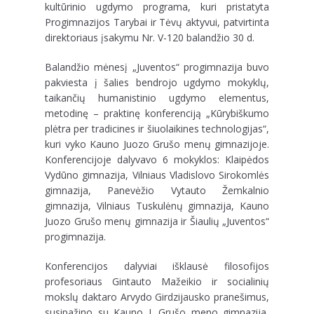
kultūrinio ugdymo programa, kuri pristatyta
Progimnazijos Tarybai ir Tėvų aktyvui, patvirtinta
direktoriaus įsakymu Nr. V-120 balandžio 30 d.
Balandžio mėnesį „Juventos“ progimnazija buvo
pakviesta į šalies bendrojo ugdymo mokyklų,
taikančių humanistinio ugdymo elementus,
metodinę – praktinę konferenciją „Kūrybiškumo
plėtra per tradicines ir šiuolaikines technologijas“,
kuri vyko Kauno Juozo Grušo menų gimnazijoje.
Konferencijoje dalyvavo 6 mokyklos: Klaipėdos
Vydūno gimnazija, Vilniaus Vladislovo Sirokomlės
gimnazija, Panevėžio Vytauto Žemkalnio
gimnazija, Vilniaus Tuskulėnų gimnazija, Kauno
Juozo Grušo menų gimnazija ir Šiaulių „Juventos“
progimnazija.
Konferencijos dalyviai išklausė filosofijos
profesoriaus Gintauto Mažeikio ir socialinių
mokslų daktaro Arvydo Girdzijausko pranešimus,
susipažino su Kauno J. Grušo meno gimnazija,