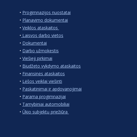
•
Progimnazijos nuostatai
•
Planavimo dokumentai
•
Veiklos ataskaitos
•
Laisvos darbo vietos
•
Dokumentai
•
Darbo užmokestis
•
Viešieji pirkimai
•
Biudžeto vykdymo ataskaitos
•
Finansinės ataskaitos
•
Lėšos veiklai viešinti
•
Paskatinimai ir apdovanojimai
•
Parama progimnazijai
•
Tarnybiniai automobiliai
•
Ūkio subjektų priežiūra