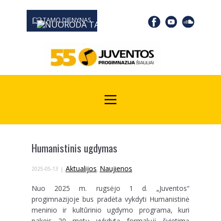
TAMO DIENYNAS
0667 19366
Kodas Juridinių asmenų registre: 190532139
Humanistinis ugdymas
Aktualijos
Naujienos
2025-05-13
,
Nuo 2025 m. rugsėjo 1 d. „Juventos“
progimnazijoje bus pradėta vykdyti Humanistinė
meninio ir kultūrinio ugdymo programa, kuri
pakeis 20 metų vykdytą formalųjį švietimą