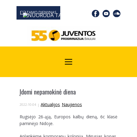
TAMO DIENYNAS
0667 19366
Kodas Juridinių asmenų registre: 190532139
Įdomi nepamokinė diena
Aktualijos
Naujienos
2022-10-04
,
Rugsėjo 26-ąją, Europos kalbų dieną, 6c klasė
paminėjo Nidoje.
Aplankėme kormoranų koloniją, Mirusias kopas,