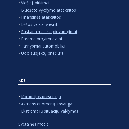
•
Viešieji pirkimai
•
Biudžeto vykdymo ataskaitos
•
Finansinės ataskaitos
•
Lėšos veiklai viešinti
•
Paskatinimai ir apdovanojimai
•
Parama progimnazijai
•
Tarnybiniai automobiliai
•
Ūkio subjektų priežiūra
Kita
•
Korupcijos prevencija
•
Asmens duomenų apsauga
•
Ekstremalių situacijų valdymas
Svetainės medis