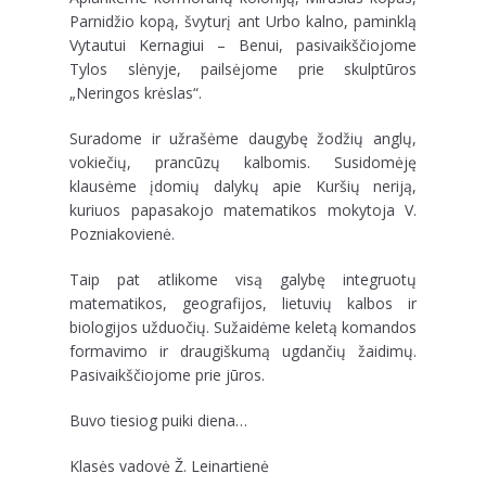
Parnidžio kopą, švyturį ant Urbo kalno, paminklą
Vytautui Kernagiui – Benui, pasivaikščiojome
Tylos slėnyje, pailsėjome prie skulptūros
„Neringos krėslas“.
Suradome ir užrašėme daugybę žodžių anglų,
vokiečių, prancūzų kalbomis. Susidomėję
klausėme įdomių dalykų apie Kuršių neriją,
kuriuos papasakojo matematikos mokytoja V.
Pozniakovienė.
Taip pat atlikome visą galybę integruotų
matematikos, geografijos, lietuvių kalbos ir
biologijos užduočių. Sužaidėme keletą komandos
formavimo ir draugiškumą ugdančių žaidimų.
Pasivaikščiojome prie jūros.
Buvo tiesiog puiki diena…
Klasės vadovė Ž. Leinartienė