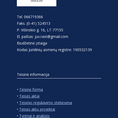
Tel. 066719366
Faks. (0-41) 524513
P. Višinskio g. 16, LT-77155
El. paštas: juv.rast@gmail.com
Biudžetinė įstaiga
Kodas Juridinių asmenų registre: 190532139
Teisinė informacija
•
Teisinė forma
•
Teisės aktai
•
Teisinio reguliavimo stebėsena
•
Teisės aktų projektai
•
Tyrimai ir analizės