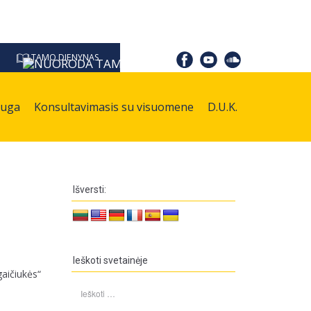
TAMO DIENYNAS
auga
Konsultavimasis su visuomene
D.U.K.
Išversti:
Ieškoti svetainėje
aičiukės“
Ieškoti: