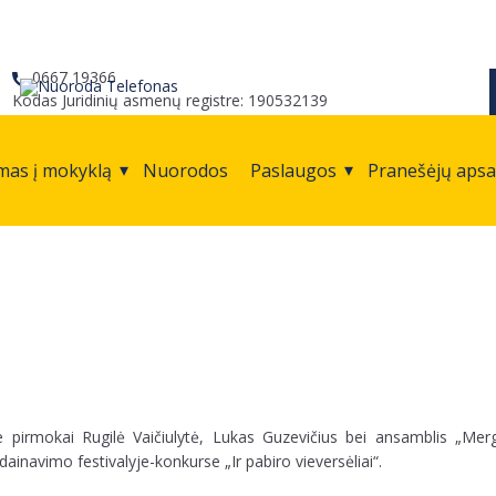
0667 19366
Kodas Juridinių asmenų registre: 190532139
mas į mokyklą
Nuorodos
Paslaugos
Pranešėjų aps
pirmokai Rugilė Vaičiulytė, Lukas Guzevičius bei ansamblis „Merg
ainavimo festivalyje-konkurse „Ir pabiro vieversėliai“.