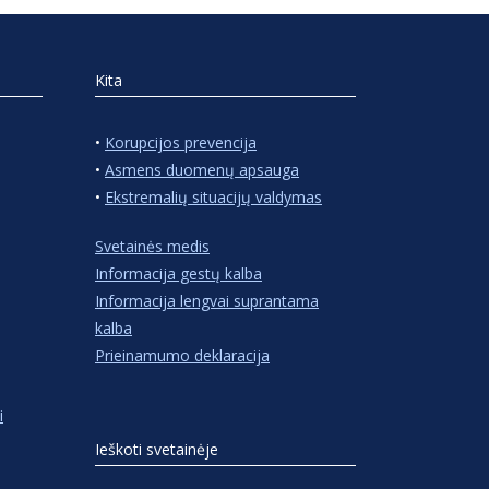
Kita
•
Korupcijos prevencija
•
Asmens duomenų apsauga
•
Ekstremalių situacijų valdymas
Svetainės medis
Informacija gestų kalba
Informacija lengvai suprantama
kalba
Prieinamumo deklaracija
i
Ieškoti svetainėje
Ieškoti: