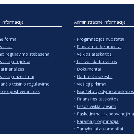
ė informacija
Administracinė informacija
nė forma
•
Progimnazijos nuostatai
s aktai
•
Planavimo dokumentai
nio reguliavimo stebėsena
•
Veiklos ataskaitos
s aktų projektai
•
Laisvos darbo vietos
ai ir analizės
•
Dokumentai
s aktų pažeidimai
•
Darbo užmokestis
jančio teisinio reguliavimo
•
Viešieji pirkimai
io ex post vertinimas
•
Biudžeto vykdymo ataskaitos
•
Finansinės ataskaitos
•
Lėšos veiklai viešinti
•
Paskatinimai ir apdovanojima
•
Parama progimnazijai
•
Tarnybiniai automobiliai