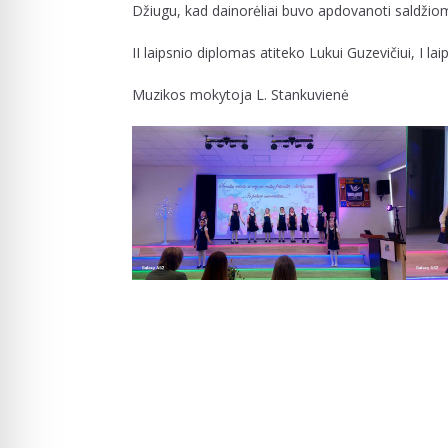
Džiugu, kad dainorėliai buvo apdovanoti saldžio
II laipsnio diplomas atiteko Lukui Guzevičiui, I lai
Muzikos mokytoja L. Stankuvienė