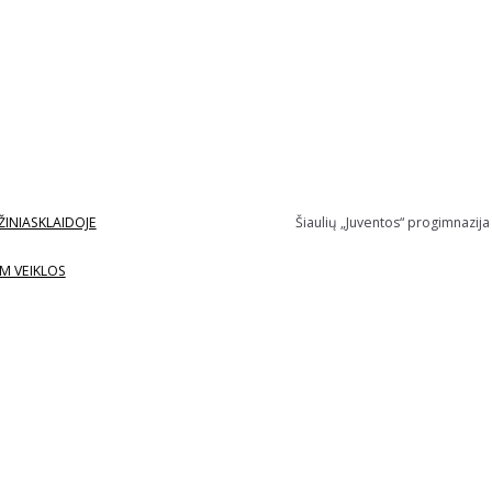
ŽINIASKLAIDOJE
Šiaulių „Juventos“ progimnazija
M VEIKLOS