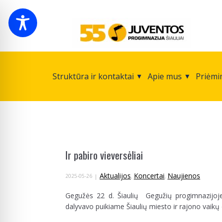
Struktūra ir kontaktai
Apie mus
Priėmi
Ir pabiro vieversėliai
Aktualijos
Koncertai
Naujienos
2025-05-26
,
,
Gegužės 22 d. Šiaulių Gegužių progimnazijoje 
dalyvavo puikiame Šiaulių miesto ir rajono vaikų d