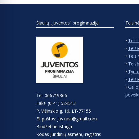
Šiaulių „Juventos“ progimnazija
Teisin
•
Teisi
•
Teisė
•
Teisi
•
Teisė
•
Tyrim
•
Teisė
•
Galio
poveik
Tel. 066719366
Faks. (0-41) 524513
P. Višinskio g. 16, LT-77155
El. paštas: juv.rast@gmail.com
Biudžetinė įstaiga
Kodas Juridinių asmenų registre: