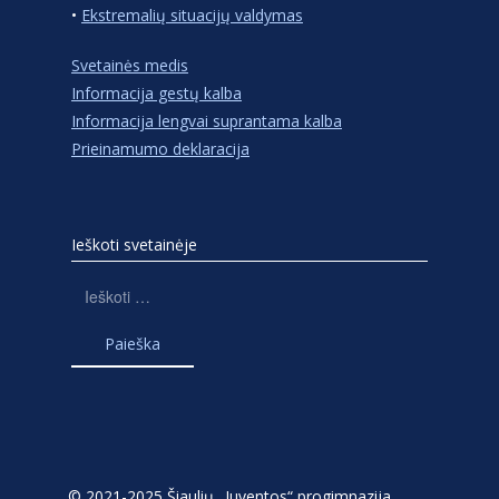
•
Ekstremalių situacijų valdymas
Svetainės medis
Informacija gestų kalba
Informacija lengvai suprantama kalba
Prieinamumo deklaracija
Ieškoti svetainėje
Ieškoti:
© 2021-2025 Šiaulių „Juventos“ progimnazija