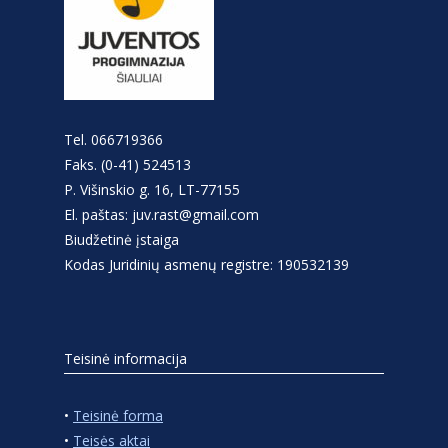
Tel. 066719366
Faks. (0-41) 524513
P. Višinskio g. 16, LT-77155
El. paštas: juv.rast@gmail.com
Biudžetinė įstaiga
Kodas Juridinių asmenų registre: 190532139
Teisinė informacija
•
Teisinė forma
•
Teisės aktai