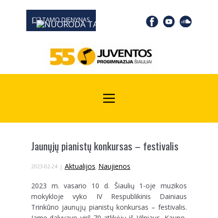
TAMO DIENYNAS
0667 19366
Kodas Juridinių asmenų registre: 190532139
Jaunųjų pianistų konkursas – festivalis
Aktualijos
Naujienos
2023-02-24
,
2023 m. vasario 10 d. Šiaulių 1-oje muzikos
mokykloje vyko IV Respublikinis Dainiaus
Trinkūno jaunųjų pianistų konkursas – festivalis.
Jame dalyvavo virš 70 atlikėjų iš Vilniaus, Kauno,