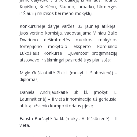
Kupiškio, Kuršėnų, Skuodo, Jurbarko, Ukmergės
ir Šiaulių muzikos bei meno mokyklų.
Konkursinėje dalyje varžėsi 33 jaunieji atlikėjai.
Juos vertino komisija, vadovaujama Vilniau Balio
Dvariono dešimtmetės muzikos mokyklos
fortepijono mokytojo eksperto Romualdo
Lukošiaus. Konkurse „Juventos“ progimnaziją
atstovavo ir sėkmingai pasirodė trys pianistės:
Miglė Geštautaitė 2b kl. (mokyt. I. Slabovienė) –
diplomas;
Daniela Andrijauskaitė 3b kl. (mokyt. L.
Laurinaitienė) – II vieta ir nominacija už geriausiai
atliktą užsienio kompozitoriaus pjesę.
Fausta Burškytė 5a kl. (mokyt. A. Kiškūnienė) – II
vieta.