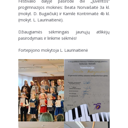
Festivalio dalyje pasirodė dvi „Juventos“
progimnazijos mokinės: Beata Norvaišaitė 3a kl.
(mokyt. D. Bugaičiuk) ir Kamilė Kontrimaitė 4b kl.
(mokyt. L. Laurinaitienė).
Džiaugiamės sėkmingais jaunųjų atlikėjų
pasirodymais ir linkime sėkmės!
Fortepijono mokytoja L. Laurinaitienė