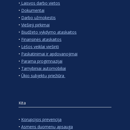
•
Laisvos darbo vietos
•
Dokumentai
•
Darbo užmokestis
•
Viešieji pirkimai
•
Biudžeto vykdymo ataskaitos
•
Finansinės ataskaitos
•
Lėšos veiklai viešinti
•
Paskatinimai ir apdovanojimai
•
Parama progimnazijai
•
Tarnybiniai automobiliai
•
Ūkio subjektų priežiūra
Kita
•
Korupcijos prevencija
•
Asmens duomenų apsauga