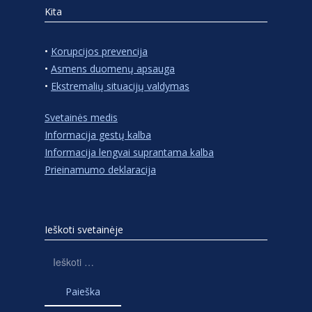
Kita
•
Korupcijos prevencija
•
Asmens duomenų apsauga
•
Ekstremalių situacijų valdymas
Svetainės medis
Informacija gestų kalba
Informacija lengvai suprantama kalba
Prieinamumo deklaracija
Ieškoti svetainėje
Ieškoti: