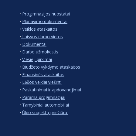
•
Progimnazijos nuostatai
•
Planavimo dokumentai
•
Veiklos ataskaitos
•
Laisvos darbo vietos
•
Dokumentai
•
Darbo užmokestis
•
Viešieji pirkimai
•
Biudžeto vykdymo ataskaitos
•
Finansinės ataskaitos
•
Lėšos veiklai viešinti
•
Paskatinimai ir apdovanojimai
•
Parama progimnazijai
•
Tarnybiniai automobiliai
•
Ūkio subjektų priežiūra