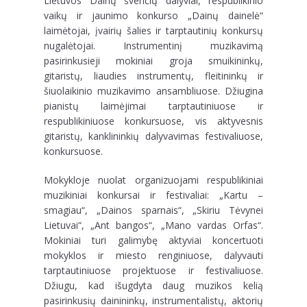
Lietuvos Dainų švenčių dalyviai, respublikinio
vaikų ir jaunimo konkurso „Dainų dainelė“
laimėtojai, įvairių šalies ir tarptautinių konkursų
nugalėtojai. Instrumentinį muzikavimą
pasirinkusieji mokiniai groja smuikininkų,
gitaristų, liaudies instrumentų, fleitininkų ir
šiuolaikinio muzikavimo ansambliuose. Džiugina
pianistų laimėjimai tarptautiniuose ir
respublikiniuose konkursuose, vis aktyvesnis
gitaristų, kanklininkių dalyvavimas festivaliuose,
konkursuose.
Mokykloje nuolat organizuojami respublikiniai
muzikiniai konkursai ir festivaliai: „Kartu –
smagiau“, „Dainos sparnais“, „Skiriu Tėvynei
Lietuvai“, „Ant bangos“, „Mano vardas Orfas“.
Mokiniai turi galimybę aktyviai koncertuoti
mokyklos ir miesto renginiuose, dalyvauti
tarptautiniuose projektuose ir festivaliuose.
Džiugu, kad išugdyta daug muzikos kelią
pasirinkusių dainininkų, instrumentalistų, aktorių