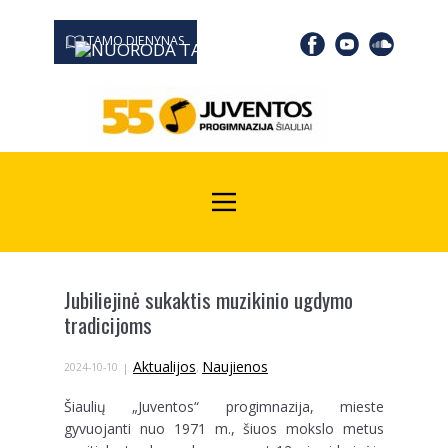
TAMO DIENYNAS
0667 19366
Kodas Juridinių asmenų registre: 190532139
Jubiliejinė sukaktis muzikinio ugdymo
tradicijoms
Aktualijos
Naujienos
2024-10-10
,
Šiaulių „Juventos“ progimnazija, mieste
gyvuojanti nuo 1971 m., šiuos mokslo metus