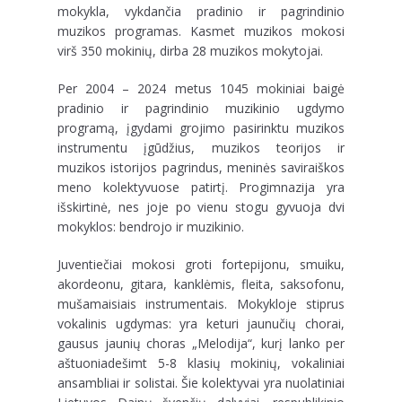
mokykla, vykdančia pradinio ir pagrindinio
muzikos programas. Kasmet muzikos mokosi
virš 350 mokinių, dirba 28 muzikos mokytojai.
Per 2004 – 2024 metus 1045 mokiniai baigė
pradinio ir pagrindinio muzikinio ugdymo
programą, įgydami grojimo pasirinktu muzikos
instrumentu įgūdžius, muzikos teorijos ir
muzikos istorijos pagrindus, meninės saviraiškos
meno kolektyvuose patirtį. Progimnazija yra
išskirtinė, nes joje po vienu stogu gyvuoja dvi
mokyklos: bendrojo ir muzikinio.
Juventiečiai mokosi groti fortepijonu, smuiku,
akordeonu, gitara, kanklėmis, fleita, saksofonu,
mušamaisiais instrumentais. Mokykloje stiprus
vokalinis ugdymas: yra keturi jaunučių chorai,
gausus jaunių choras „Melodija“, kurį lanko per
aštuoniadešimt 5-8 klasių mokinių, vokaliniai
ansambliai ir solistai. Šie kolektyvai yra nuolatiniai