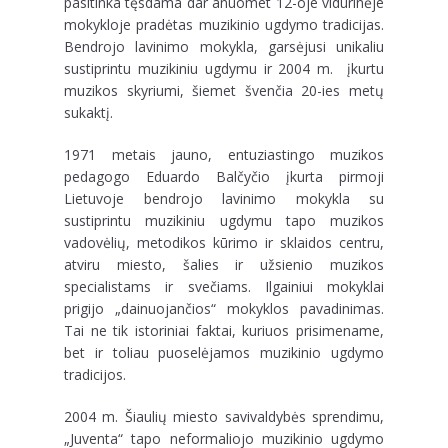
pasitinka tęsdama dar anuomet 12-oje vidurinėje
mokykloje pradėtas muzikinio ugdymo tradicijas.
Bendrojo lavinimo mokykla, garsėjusi unikaliu
sustiprintu muzikiniu ugdymu ir 2004 m. įkurtu
muzikos skyriumi, šiemet švenčia 20-ies metų
sukaktį.
1971 metais jauno, entuziastingo muzikos
pedagogo Eduardo Balčyčio įkurta pirmoji
Lietuvoje bendrojo lavinimo mokykla su
sustiprintu muzikiniu ugdymu tapo muzikos
vadovėlių, metodikos kūrimo ir sklaidos centru,
atviru miesto, šalies ir užsienio muzikos
specialistams ir svečiams. Ilgainiui mokyklai
prigijo „dainuojančios“ mokyklos pavadinimas.
Tai ne tik istoriniai faktai, kuriuos prisimename,
bet ir toliau puoselėjamos muzikinio ugdymo
tradicijos.
2004 m. Šiaulių miesto savivaldybės sprendimu,
„Juventa“ tapo neformaliojo muzikinio ugdymo