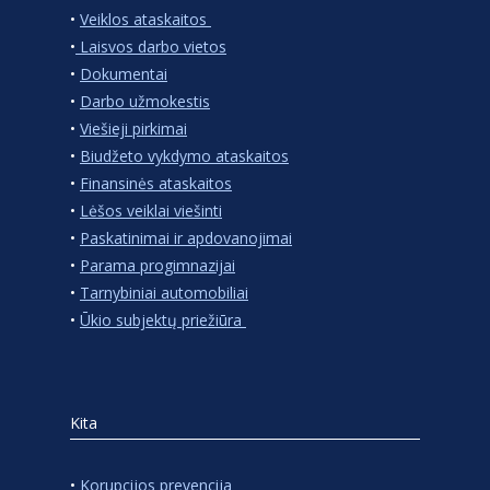
•
Veiklos ataskaitos
•
Laisvos darbo vietos
•
Dokumentai
•
Darbo užmokestis
•
Viešieji pirkimai
•
Biudžeto vykdymo ataskaitos
•
Finansinės ataskaitos
•
Lėšos veiklai viešinti
•
Paskatinimai ir apdovanojimai
•
Parama progimnazijai
•
Tarnybiniai automobiliai
•
Ūkio subjektų priežiūra
Kita
•
Korupcijos prevencija