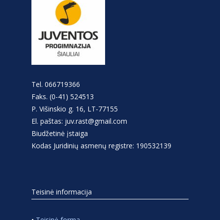
Tel. 066719366
Faks. (0-41) 524513
P. Višinskio g. 16, LT-77155
El. paštas: juv.rast@gmail.com
Biudžetinė įstaiga
Kodas Juridinių asmenų registre: 190532139
Teisinė informacija
•
Teisinė forma