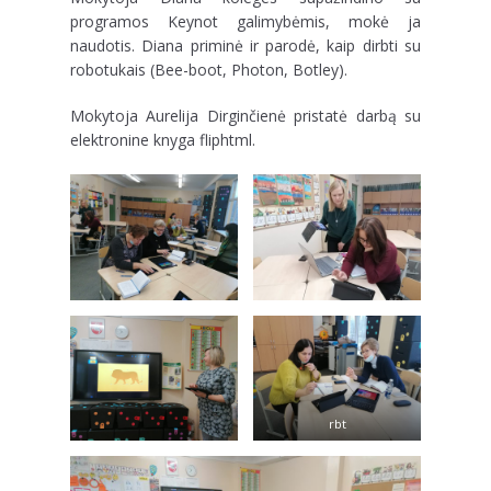
programos Keynot galimybėmis, mokė ja
naudotis. Diana priminė ir parodė, kaip dirbti su
robotukais (Bee-boot, Photon, Botley).
Mokytoja Aurelija Dirginčienė pristatė darbą su
elektronine knyga fliphtml.
rbt