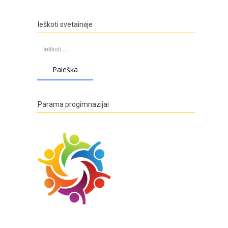
Ieškoti svetainėje
Ieškoti:
Parama progimnazijai