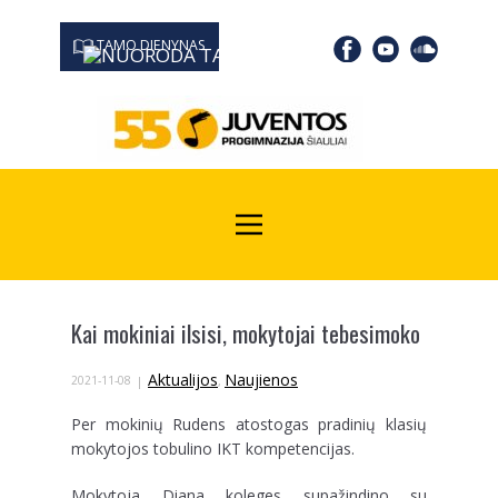
TAMO DIENYNAS
0667 19366
Kodas Juridinių asmenų registre: 190532139
Kai mokiniai ilsisi, mokytojai tebesimoko
Aktualijos
Naujienos
2021-11-08
,
Per mokinių Rudens atostogas pradinių klasių
mokytojos tobulino IKT kompetencijas.
Mokytoja Diana koleges supažindino su