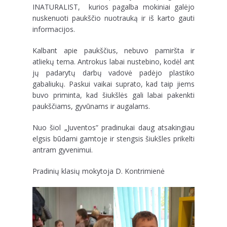
INATURALIST, kurios pagalba mokiniai galėjo
nuskenuoti paukščio nuotrauką ir iš karto gauti
informacijos.
Kalbant apie paukščius, nebuvo pamiršta ir
atliekų tema. Antrokus labai nustebino, kodėl ant
jų padarytų darbų vadovė padėjo plastiko
gabaliukų. Paskui vaikai suprato, kad taip jiems
buvo priminta, kad šiukšlės gali labai pakenkti
paukščiams, gyvūnams ir augalams.
Nuo šiol „Juventos” pradinukai daug atsakingiau
elgsis būdami gamtoje ir stengsis šiukšles prikelti
antram gyvenimui.
Pradinių klasių mokytoja D. Kontrimienė