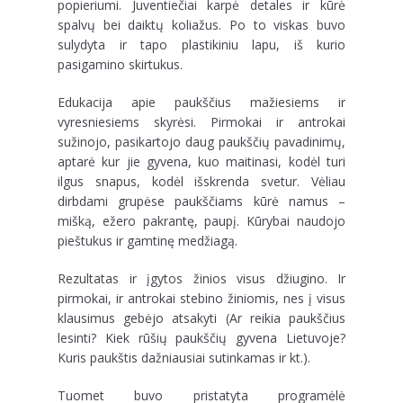
popieriumi. Juventiečiai karpė detales ir kūrė
spalvų bei daiktų koliažus. Po to viskas buvo
sulydyta ir tapo plastikiniu lapu, iš kurio
pasigamino skirtukus.
Edukacija apie paukščius mažiesiems ir
vyresniesiems skyrėsi. Pirmokai ir antrokai
sužinojo, pasikartojo daug paukščių pavadinimų,
aptarė kur jie gyvena, kuo maitinasi, kodėl turi
ilgus snapus, kodėl išskrenda svetur. Vėliau
dirbdami grupėse paukščiams kūrė namus –
mišką, ežero pakrantę, paupį. Kūrybai naudojo
pieštukus ir gamtinę medžiagą.
Rezultatas ir įgytos žinios visus džiugino. Ir
pirmokai, ir antrokai stebino žiniomis, nes į visus
klausimus gebėjo atsakyti (Ar reikia paukščius
lesinti? Kiek rūšių paukščių gyvena Lietuvoje?
Kuris paukštis dažniausiai sutinkamas ir kt.).
Tuomet buvo pristatyta programėlė