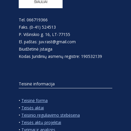
Tel. 066719366
Faks. (0-41) 524513
P. Višinskio g. 16, LT-77155
El. paštas: juv.rast@gmail.com
Biudžetinė įstaiga
Kodas Juridinių asmenų registre: 190532139
Teisinė informacija
•
Teisinė forma
•
Teisės aktai
•
Teisinio reguliavimo stebėsena
•
Teisės aktų projektai
•
Tyrimai ir analizės