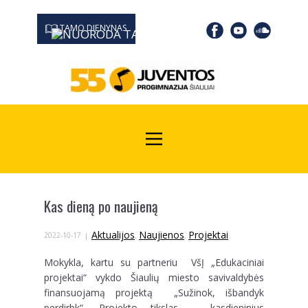
TAMO DIENYNAS
0667 19366
Kodas Juridinių asmenų registre: 190532139
Kas dieną po naujieną
Aktualijos
Naujienos
Projektai
2022-10-17
,
,
Mokykla, kartu su partneriu VšĮ „Edukaciniai
projektai“ vykdo Šiaulių miesto savivaldybės
finansuojamą projektą „Sužinok, išbandyk
perdirbk“. Projekto tikslas – kasdieninius