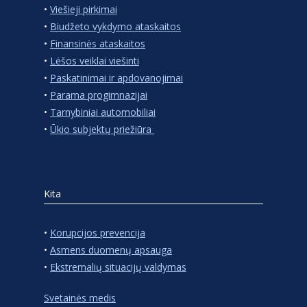
•
Viešieji pirkimai
•
Biudžeto vykdymo ataskaitos
•
Finansinės ataskaitos
•
Lėšos veiklai viešinti
•
Paskatinimai ir apdovanojimai
•
Parama progimnazijai
•
Tarnybiniai automobiliai
•
Ūkio subjektų priežiūra
Kita
•
Korupcijos prevencija
•
Asmens duomenų apsauga
•
Ekstremalių situacijų valdymas
Svetainės medis