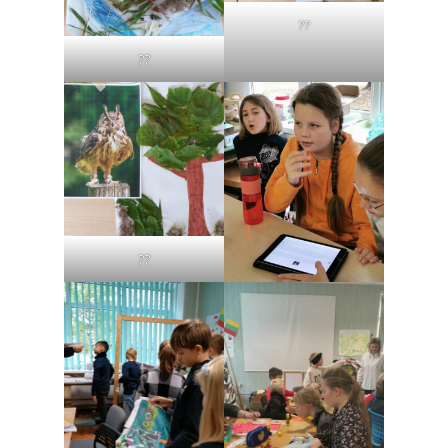
??
??
??