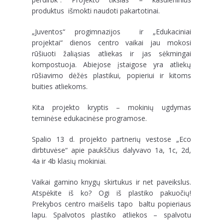
produktus išmokti naudoti pakartotinai.
„Juventos“ progimnazijos ir „Edukaciniai
projektai“ dienos centro vaikai jau mokosi
rūšiuoti žaliąsias atliekas ir jas sėkmingai
kompostuoja. Abiejose įstaigose yra atliekų
rūšiavimo dėžės plastikui, popieriui ir kitoms
buities atliekoms.
Kita projekto kryptis – mokinių ugdymas
teminėse edukacinėse programose.
Spalio 13 d. projekto partnerių vestose „Eco
dirbtuvėse“ apie paukščius dalyvavo 1a, 1c, 2d,
4a ir 4b klasių mokiniai.
Vaikai gamino knygų skirtukus ir net paveikslus.
Atspėkite iš ko? Ogi iš plastiko pakuočių!
Prekybos centro maišelis tapo baltu popieriaus
lapu. Spalvotos plastiko atliekos – spalvotu