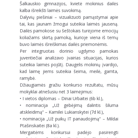
Šalkauskio gimnazijos, kvietė mokinius dailės
kalba išreikšti laimės suvokimą.
Dalyvių piešiniai – vizualizuoti pamąstymai apie
tai, kas jaunam žmogui suteikia laimės jauseną.
Dailės pamokose su šeštokais turėjome emocijų
koliažams skirtą pamoką, kurioje viena iš temų
buvo laimės išreiškimas dailės priemonėmis.
Per integruotas dorinio ugdymo pamokas
juventiečiai analizavo įvairias situacijas, kurios
suteikia laimės pojūtį. Daugelis mokinių įvardijo,
kad laimę jiems suteikia šeima, meilė, gamta,
ramybė.
Džiaugiamės gražiu konkurso rezultatu, mūsų
mokyklai atnešusiu net 3 laimėjimus:
• I vietos diplomas – Dinai Urbaitei (6b kl.),
• nominacija „Už gebėjimą dalintis šiluma
atskleidimą“ – Kamilei Lukianskytei (7d kl.),
• nominacija „Už puikų IT panaudojimą“ – Mildai
Ptašinskaitei (8a kl.).
Mergaitėms konkursui padėjo pasirengti