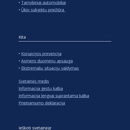
•
Tarnybiniai automobiliai
•
Ūkio subjektų priežiūra
Kita
•
Korupcijos prevencija
•
Asmens duomenų apsauga
•
Ekstremalių situacijų valdymas
Svetainės medis
Informacija gestų kalba
Informacija lengvai suprantama kalba
Prieinamumo deklaracija
Ieškoti svetainėje