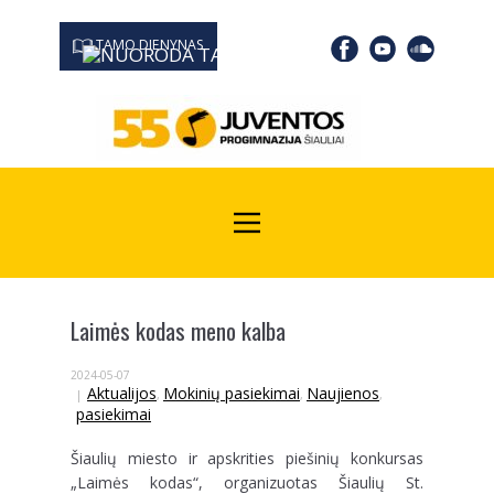
TAMO DIENYNAS
0667 19366
Kodas Juridinių asmenų registre: 190532139
Laimės kodas meno kalba
2024-05-07
Aktualijos
Mokinių pasiekimai
Naujienos
,
,
,
pasiekimai
Šiaulių miesto ir apskrities piešinių konkursas
„Laimės kodas“, organizuotas Šiaulių St.