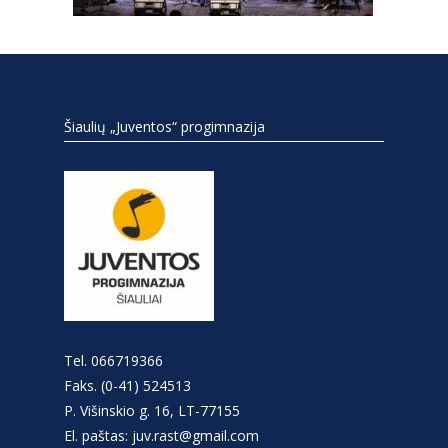
Šiaulių „Juventos“ progimnazija
Tel. 066719366
Faks. (0-41) 524513
P. Višinskio g. 16, LT-77155
El. paštas: juv.rast@gmail.com