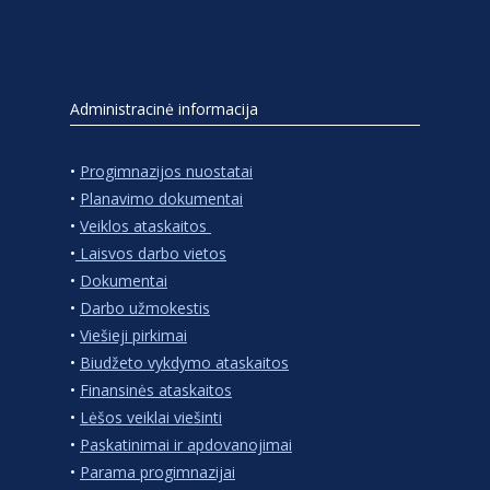
Administracinė informacija
•
Progimnazijos nuostatai
•
Planavimo dokumentai
•
Veiklos ataskaitos
•
Laisvos darbo vietos
•
Dokumentai
•
Darbo užmokestis
•
Viešieji pirkimai
•
Biudžeto vykdymo ataskaitos
•
Finansinės ataskaitos
•
Lėšos veiklai viešinti
•
Paskatinimai ir apdovanojimai
•
Parama progimnazijai