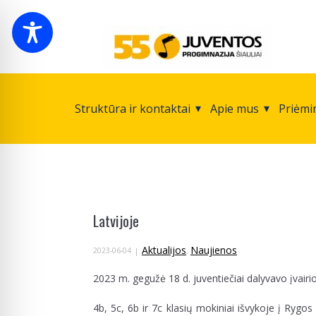
Struktūra ir kontaktai
Apie mus
Priėmi
Latvijoje
Aktualijos
Naujienos
2023-06-04
,
2023 m. gegužė 18 d. juventiečiai dalyvavo įvairi
4b, 5c, 6b ir 7c klasių mokiniai išvykoje į Ry