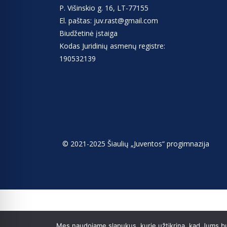
P. Višinskio g. 16, LT-77155
El. paštas: juv.rast@gmail.com
Biudžetinė įstaiga
Kodas Juridinių asmenų registre:
190532139
© 2021-2025 Šiaulių „Juventos“ progimnazija
Mes naudojame slapukus, kurie užtikrina, kad Jums bus 