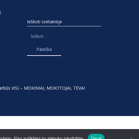
i
Ieškoti svetainėje
Ieškoti:
varbūs VISI – MOKINIAI, MOKYTOJAI, TĖVAI
 tolygu Jūsų sutikimui su slapukų naudojimu.
Gerai