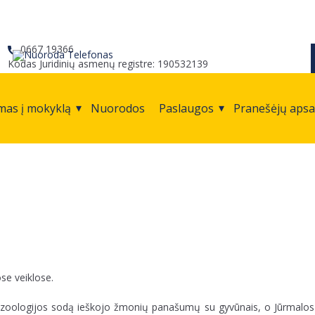
0667 19366
Kodas Juridinių asmenų registre: 190532139
mas į mokyklą
Nuorodos
Paslaugos
Pranešėjų aps
ose veiklose.
gos zoologijos sodą ieškojo žmonių panašumų su gyvūnais, o Jūrmalos