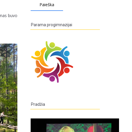
kymas buvo
Parama progimnazijai
Pradžia