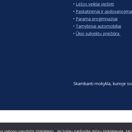
•
Lėšos veiklai viešinti
•
Paskatinimai ir apdovanojima
•
Parama progimnazijai
•
Tarnybiniai automobiliai
•
Ūkio subjektų priežiūra
Skambanti mokykla, kurioje s
patogu naudotis tinklalapiu. Jei toliau naršysite mūsų tinklalapyje, tai