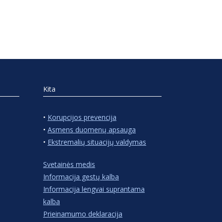
Kita
•
Korupcijos prevencija
•
Asmens duomenų apsauga
•
Ekstremalių situacijų valdymas
Svetainės medis
Informacija gestų kalba
Informacija lengvai suprantama
kalba
Prieinamumo deklaracija