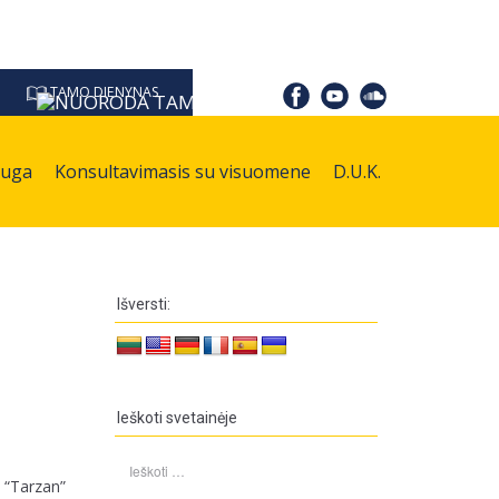
TAMO DIENYNAS
auga
Konsultavimasis su visuomene
D.U.K.
Išversti:
Ieškoti svetainėje
Ieškoti:
 “Tarzan”