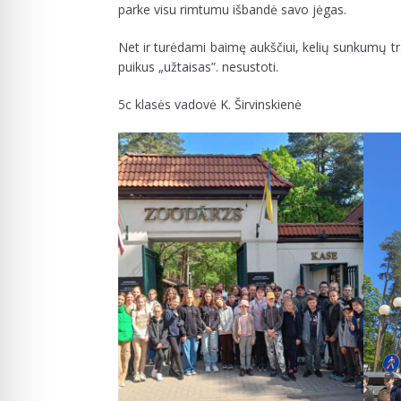
parke visu rimtumu išbandė savo jėgas.
Net
ir turėdami baimę aukščiui, kelių sunkumų tr
puikus „užtaisas”. nesustoti.
5c klasės vadovė K. Širvinskienė