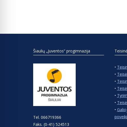
Šiaulių „Juventos“ progimnazija
Teisin
•
Teisi
•
Teisė
•
Teisi
•
Teisė
•
Tyrim
•
Teisė
•
Galio
poveik
Tel. 066719366
Faks. (0-41) 524513