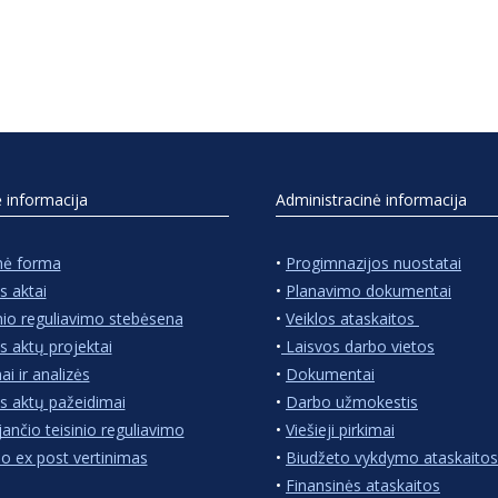
ė informacija
Administracinė informacija
nė forma
•
Progimnazijos nuostatai
s aktai
•
Planavimo dokumentai
nio reguliavimo stebėsena
•
Veiklos ataskaitos
s aktų projektai
•
Laisvos darbo vietos
ai ir analizės
•
Dokumentai
s aktų pažeidimai
•
Darbo užmokestis
jančio teisinio reguliavimo
•
Viešieji pirkimai
io ex post vertinimas
•
Biudžeto vykdymo ataskaitos
•
Finansinės ataskaitos