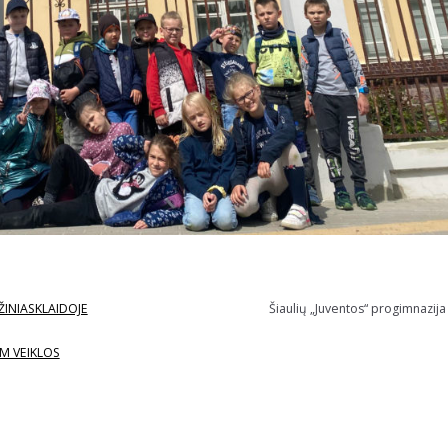
ŽINIASKLAIDOJE
Šiaulių „Juventos“ progimnazija
M VEIKLOS