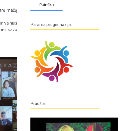
idarė mažą
ir Vainius
Parama progimnazijai
jamės savo
Pradžia