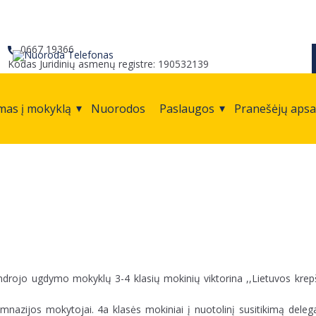
0667 19366
Kodas Juridinių asmenų registre: 190532139
mas į mokyklą
Nuorodos
Paslaugos
Pranešėjų aps
ndrojo ugdymo mokyklų 3-4 klasių mokinių viktorina ,,Lietuvos krepš
mnazijos mokytojai. 4a klasės mokiniai į nuotolinį susitikimą deleg