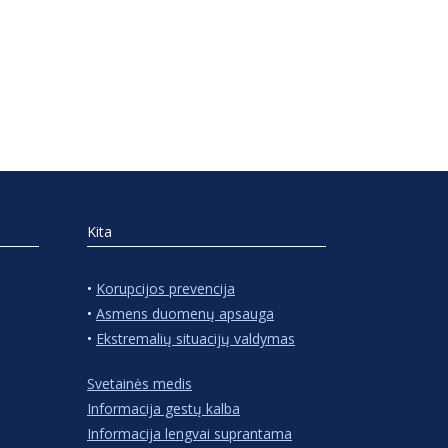
Kita
•
Korupcijos prevencija
•
Asmens duomenų apsauga
•
Ekstremalių situacijų valdymas
Svetainės medis
Informacija gestų kalba
Informacija lengvai suprantama