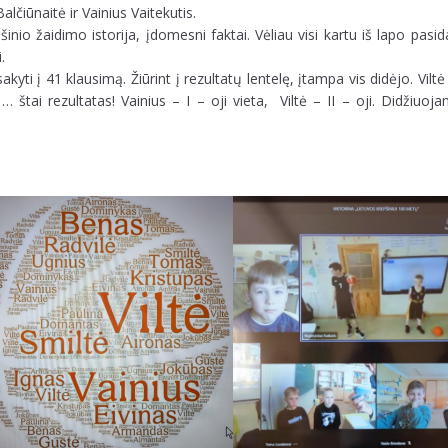
alčiūnaitė ir Vainius Vaitekutis.
inio žaidimo istorija, įdomesni faktai. Vėliau visi kartu iš lapo pas
ai.
ti į 41 klausimą. Žiūrint į rezultatų lentelę, įtampa vis didėjo. Viltė 
r … štai rezultatas! Vainius – I – oji vieta, Viltė – II – oji. Didžiuo