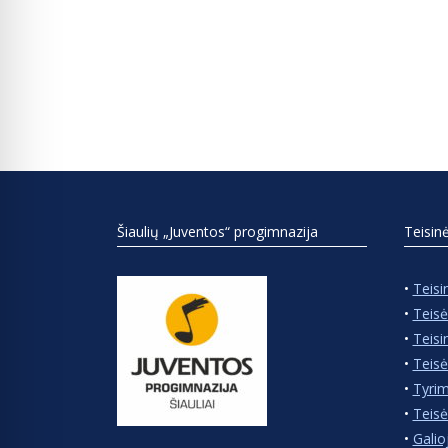
Šiaulių „Juventos“ progimnazija
Teisin
•
Teisi
•
Teisė
•
Teisi
•
Teisė
•
Tyrim
•
Teisė
•
Galio