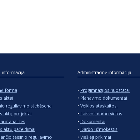
ė informacija
Administracinė informacija
nė forma
•
Progimnazijos nuostatai
s aktai
•
Planavimo dokumentai
nio reguliavimo stebėsena
•
Veiklos ataskaitos
s aktų projektai
•
Laisvos darbo vietos
ai ir analizės
•
Dokumentai
s aktų pažeidimai
•
Darbo užmokestis
jančio teisinio reguliavimo
•
Viešieji pirkimai