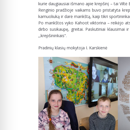
kurie daugiausiai išmano apie krepšinį – tai Viltė B
Renginio pradžioje vaikams buvo pristatyta krepš
kamuoliuką ir darė mankštą, kaip tikri sportinink
Po mankštos vyko Kahoot viktorina – reikėjo atsaky
dirbo susikaupę, greitai. Paskutiniai klausimai i
,,krepšininkais“.
Pradinių klasių mokytoja I. Karskienė