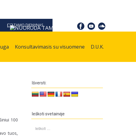
TAMO DIENYNAS
auga
Konsultavimasis su visuomene
D.U.K.
Išversti:
Ieškoti svetainėje
iniui 100
Ieškoti:
avo tuos,