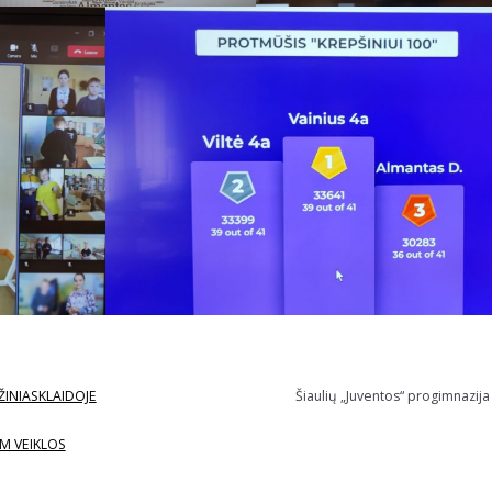
ŽINIASKLAIDOJE
Šiaulių „Juventos“ progimnazija
M VEIKLOS