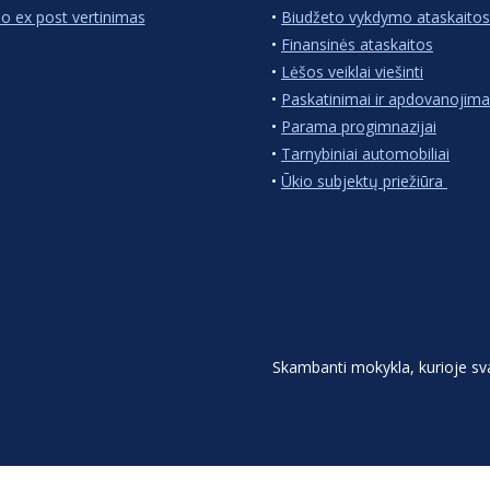
io ex post vertinimas
•
Biudžeto vykdymo ataskaitos
•
Finansinės ataskaitos
•
Lėšos veiklai viešinti
•
Paskatinimai ir apdovanojima
•
Parama progimnazijai
•
Tarnybiniai automobiliai
•
Ūkio subjektų priežiūra
Skambanti mokykla, kurioje s