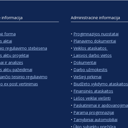
ė informacija
Administracinė informacija
nė forma
•
Progimnazijos nuostatai
s aktai
•
Planavimo dokumentai
nio reguliavimo stebėsena
•
Veiklos ataskaitos
s aktų projektai
•
Laisvos darbo vietos
ai ir analizės
•
Dokumentai
s aktų pažeidimai
•
Darbo užmokestis
jančio teisinio reguliavimo
•
Viešieji pirkimai
io ex post vertinimas
•
Biudžeto vykdymo ataskaitos
•
Finansinės ataskaitos
•
Lėšos veiklai viešinti
•
Paskatinimai ir apdovanojima
•
Parama progimnazijai
•
Tarnybiniai automobiliai
•
Ūkio subjektų priežiūra