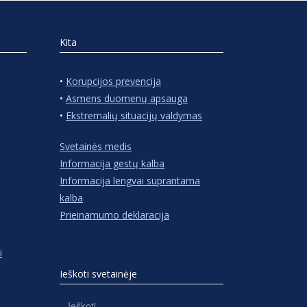
Kita
•
Korupcijos prevencija
•
Asmens duomenų apsauga
•
Ekstremalių situacijų valdymas
Svetainės medis
Informacija gestų kalba
Informacija lengvai suprantama
kalba
Prieinamumo deklaracija
i
Ieškoti svetainėje
Ieškoti: