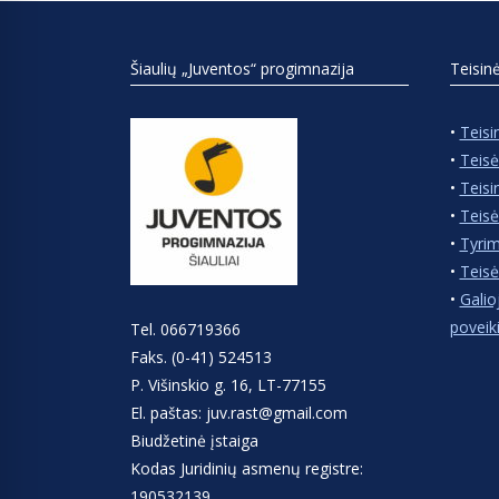
Šiaulių „Juventos“ progimnazija
Teisin
•
Teisi
•
Teisė
•
Teisi
•
Teisė
•
Tyrim
•
Teisė
•
Galio
poveik
Tel. 066719366
Faks. (0-41) 524513
P. Višinskio g. 16, LT-77155
El. paštas: juv.rast@gmail.com
Biudžetinė įstaiga
Kodas Juridinių asmenų registre:
190532139