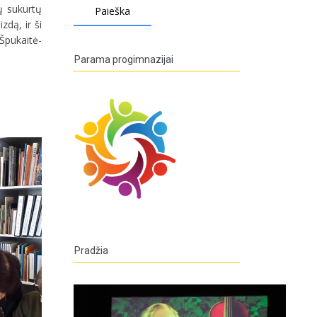
ų sukurtų
zdą, ir ši
Špukaitė-
Parama progimnazijai
Pradžia