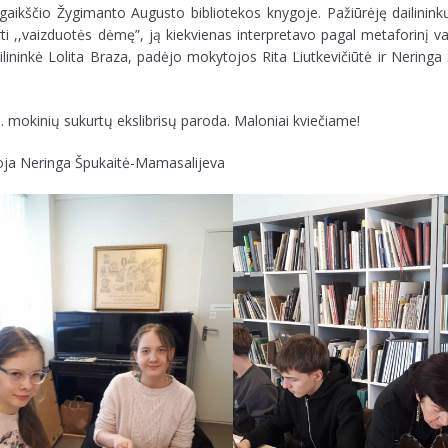
nigaikščio Žygimanto Augusto bibliotekos knygoje. Pažiūrėję dailinink
 ,,vaizduotės dėmę”, ją kiekvienas interpretavo pagal metaforinį vai
ininkė Lolita Braza, padėjo mokytojos Rita Liutkevičiūtė ir Neringa 
l. mokinių sukurtų ekslibrisų paroda. Maloniai kviečiame!
ytoja Neringa Špukaitė-Mamasalijeva