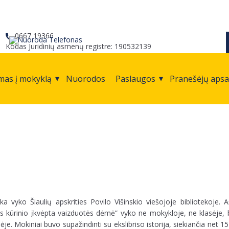
0667 19366
Kodas Juridinių asmenų registre: 190532139
mas į mokyklą
Nuorodos
Paslaugos
Pranešėjų aps
 vyko Šiaulių apskrities Povilo Višinskio viešojoje bibliotekoje. A
s kūrinio įkvėpta vaizduotės dėmė” vyko ne mokykloje, ne klasėje, b
je. Mokiniai buvo supažindinti su ekslibriso istorija, siekiančia net 1