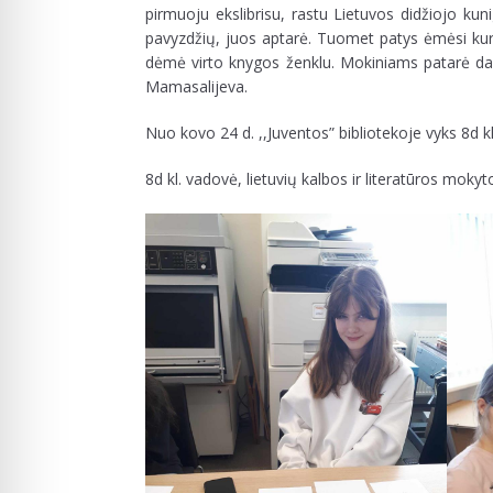
pirmuoju ekslibrisu, rastu Lietuvos didžiojo ku
pavyzdžių, juos aptarė. Tuomet patys ėmėsi kurti
dėmė virto knygos ženklu. Mokiniams patarė dail
Mamasalijeva.
Nuo kovo 24 d. ,,Juventos” bibliotekoje vyks 8d k
8d kl. vadovė, lietuvių kalbos ir literatūros mok