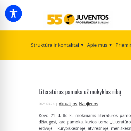
Struktūra ir kontaktai
Apie mus
Priėmi
Literatūros pamoka už mokyklos ribų
Aktualijos
Naujienos
2025-03-26
,
Kovo 21 d. 8d kl. mokiniams literatūros pamoka
džiaugėsi, kad pamoka, kurios tema ,,Literatūro
erdvėje – kūrybiškesnėje, atviresnėje, meniškesnė