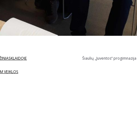
ŽINIASKLAIDOJE
Šiaulių „Juventos“ progimnazija
M VEIKLOS