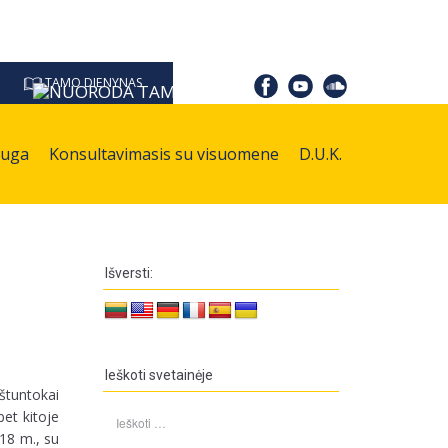
TAMO DIENYNAS
auga
Konsultavimasis su visuomene
D.U.K.
Išversti:
Ieškoti svetainėje
štuntokai
Ieškoti:
et kitoje
518 m., su