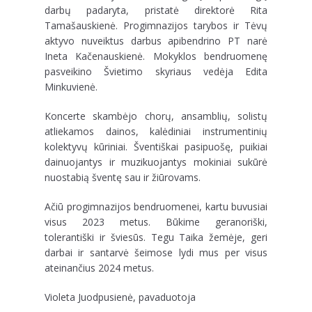
darbų padaryta, pristatė direktorė Rita
Tamašauskienė. Progimnazijos tarybos ir Tėvų
aktyvo nuveiktus darbus apibendrino PT narė
Ineta Kačenauskienė. Mokyklos bendruomenę
pasveikino Švietimo skyriaus vedėja Edita
Minkuvienė.
Koncerte skambėjo chorų, ansamblių, solistų
atliekamos dainos, kalėdiniai instrumentinių
kolektyvų kūriniai. Šventiškai pasipuošę, puikiai
dainuojantys ir muzikuojantys mokiniai sukūrė
nuostabią šventę sau ir žiūrovams.
Ačiū progimnazijos bendruomenei, kartu buvusiai
visus 2023 metus. Būkime geranoriški,
tolerantiški ir šviesūs. Tegu Taika žemėje, geri
darbai ir santarvė šeimose lydi mus per visus
ateinančius 2024 metus.
Violeta Juodpusienė, pavaduotoja