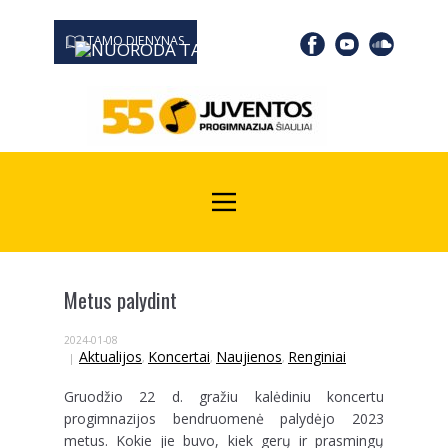
TAMO DIENYNAS
0667 19366
Kodas Juridinių asmenų registre: 190532139
Metus palydint
2024-01-08
Aktualijos
Koncertai
Naujienos
Renginiai
,
,
,
Gruodžio 22 d. gražiu kalėdiniu koncertu
progimnazijos bendruomenė palydėjo 2023
metus. Kokie jie buvo, kiek gerų ir prasmingų