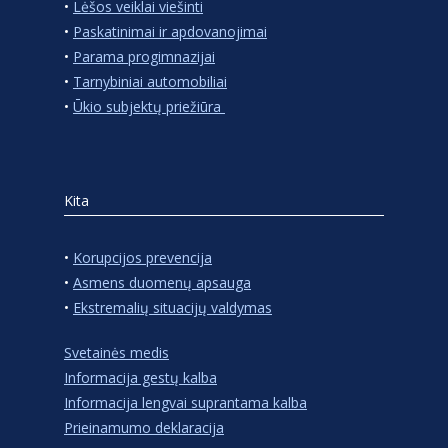
•
Lėšos veiklai viešinti
•
Paskatinimai ir apdovanojimai
•
Parama progimnazijai
•
Tarnybiniai automobiliai
•
Ūkio subjektų priežiūra
Kita
•
Korupcijos prevencija
•
Asmens duomenų apsauga
•
Ekstremalių situacijų valdymas
Svetainės medis
Informacija gestų kalba
Informacija lengvai suprantama kalba
Prieinamumo deklaracija