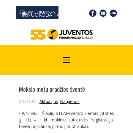
TAMO DIENYNAS
0667 19366
Kodas Juridinių asmenų registre: 190532139
Mokslo metų pradžios šventė
Aktualijos
Naujienos
2023-08-30
,
• 9.10 val. – Šiaulių STEAM centro kiemas (Stoties
g. 11) – 1 kl. mokinių sutiktuvės (registracija,
tėvelių apklausa, pirmoji nuotrauka).