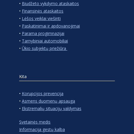
•
Biudžeto vykdymo ataskaitos
•
Finansinės ataskaitos
•
Lėšos veiklai viešinti
•
Paskatinimai ir apdovanojimai
•
Parama progimnazijai
•
Tarnybiniai automobiliai
•
Ūkio subjektų priežiūra
Kita
•
Korupcijos prevencija
•
Asmens duomenų apsauga
•
Ekstremalių situacijų valdymas
Svetainės medis
Informacija gestų kalba