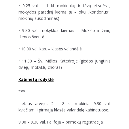
• 9.25 val. – 1 kl. mokinukų ir tėvų eitynės į
mokyklos paradinį kiemą (8 – okų „koridorius”,
mokinių susodinimas)
• 9.30 val. mokyklos kiemas – Mokslo ir žinių
dienos šventė
•
10.00 val. kab. – klasės valandėlė
• 11.30 – Šv. Mišios Katedroje (giedos jungtinis
dviejų mokyklų choras)
Kabinetų rodyklė
***
Lietaus atveju, 2 – 8 kl. mokiniai 9.30 val.
kviečiami į pirmąją klasės valandėlę kabinetuose.
9.00 – 9.30 val. I a. fojė – pirmokų registracija