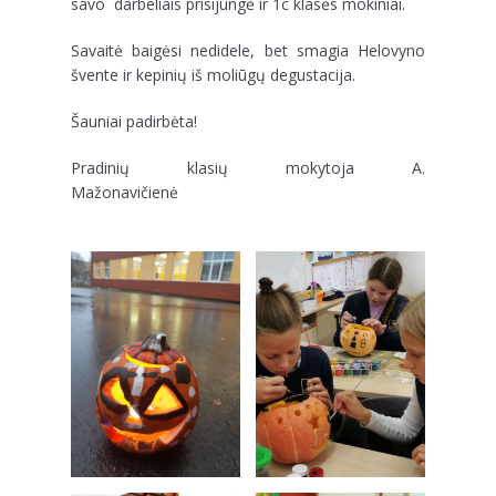
savo darbeliais prisijungė ir 1c klasės mokiniai.
Savaitė baigėsi nedidele, bet smagia Helovyno
švente ir kepinių iš moliūgų degustacija.
Šauniai padirbėta!
Pradinių klasių mokytoja A.
Mažonavičienė