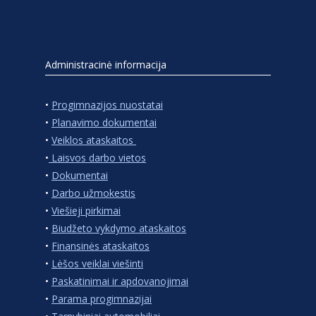
Administracinė informacija
•
Progimnazijos nuostatai
•
Planavimo dokumentai
•
Veiklos ataskaitos
•
Laisvos darbo vietos
•
Dokumentai
•
Darbo užmokestis
•
Viešieji pirkimai
•
Biudžeto vykdymo ataskaitos
•
Finansinės ataskaitos
•
Lėšos veiklai viešinti
•
Paskatinimai ir apdovanojimai
•
Parama progimnazijai