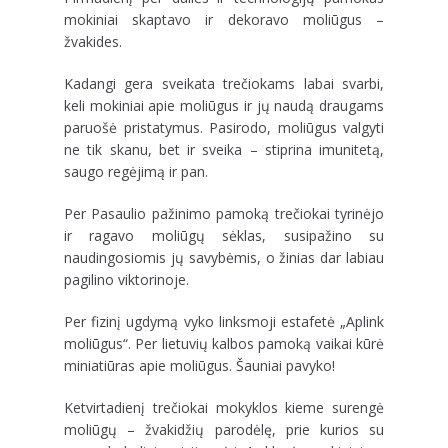
mokiniai skaptavo ir dekoravo moliūgus –
žvakides.
Kadangi gera sveikata trečiokams labai svarbi,
keli mokiniai apie moliūgus ir jų naudą draugams
paruošė pristatymus. Pasirodo, moliūgus valgyti
ne tik skanu, bet ir sveika – stiprina imunitetą,
saugo regėjimą ir pan.
Per Pasaulio pažinimo pamoką trečiokai tyrinėjo
ir ragavo moliūgų sėklas, susipažino su
naudingosiomis jų savybėmis, o žinias dar labiau
pagilino viktorinoje.
Per fizinį ugdymą vyko linksmoji estafetė „Aplink
moliūgus“. Per lietuvių kalbos pamoką vaikai kūrė
miniatiūras apie moliūgus. Šauniai pavyko!
Ketvirtadienį trečiokai mokyklos kieme surengė
moliūgų – žvakidžių parodėlę, prie kurios su