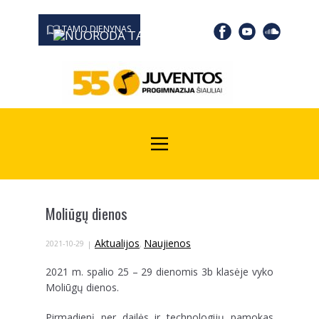
TAMO DIENYNAS
0667 19366
Kodas Juridinių asmenų registre: 190532139
Moliūgų dienos
Aktualijos
Naujienos
2021-10-29
,
2021 m. spalio 25 – 29 dienomis 3b klasėje vyko
Moliūgų dienos.
Pirmadienį per dailės ir technologijų pamokas