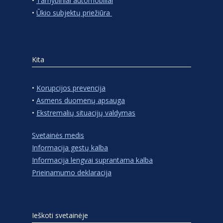
•
Tarnybiniai automobiliai
•
Ūkio subjektų priežiūra
Kita
•
Korupcijos prevencija
•
Asmens duomenų apsauga
•
Ekstremalių situacijų valdymas
Svetainės medis
Informacija gestų kalba
Informacija lengvai suprantama kalba
Prieinamumo deklaracija
Ieškoti svetainėje