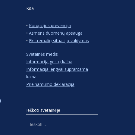
Kita
•
Korupcijos prevencija
•
Asmens duomenų apsauga
•
Ekstremalių situacijų valdymas
Svetainės medis
Informacija gestų kalba
Informacija lengvai suprantama
kalba
Prieinamumo deklaracija
i
Ieškoti svetainėje
Ieškoti: