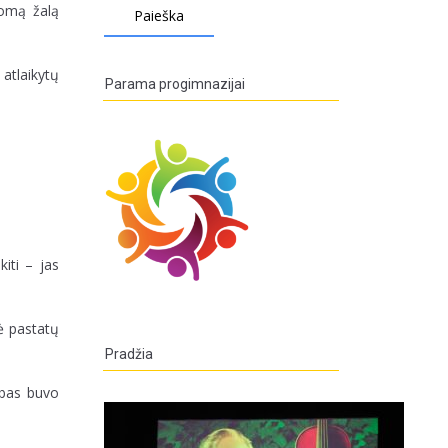
romą žalą
 atlaikytų
Parama progimnazijai
iti – jas
ė pastatų
Pradžia
arbas buvo