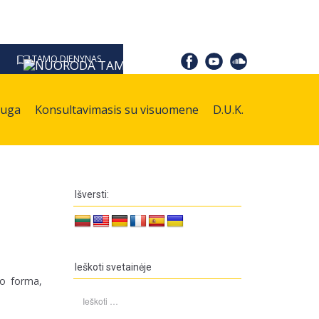
TAMO DIENYNAS
auga
Konsultavimasis su visuomene
D.U.K.
Išversti:
Ieškoti svetainėje
o forma,
Ieškoti: