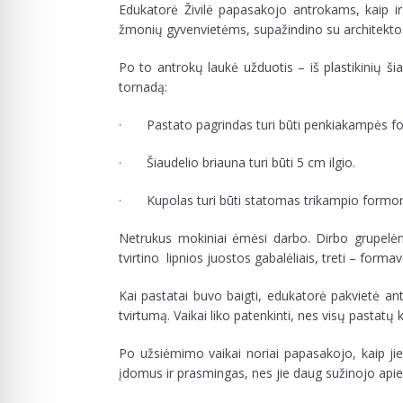
Edukatorė Živilė papasakojo antrokams, kaip ir
žmonių gyvenvietėms, supažindino su architekto 
Po to antrokų laukė užduotis – iš plastikinių šia
tornadą:
· Pastato pagrindas turi būti penkiakampės f
· Šiaudelio briauna turi būti 5 cm ilgio.
· Kupolas turi būti statomas trikampio formo
Netrukus mokiniai ėmėsi darbo. Dirbo grupelėmis
tvirtino lipnios juostos gabalėliais, treti – forma
Kai pastatai buvo baigti, edukatorė pakvietė an
tvirtumą. Vaikai liko patenkinti, nes visų pastatų 
Po užsiėmimo vaikai noriai papasakojo, kaip jiem
įdomus ir prasmingas, nes jie daug sužinojo apie 