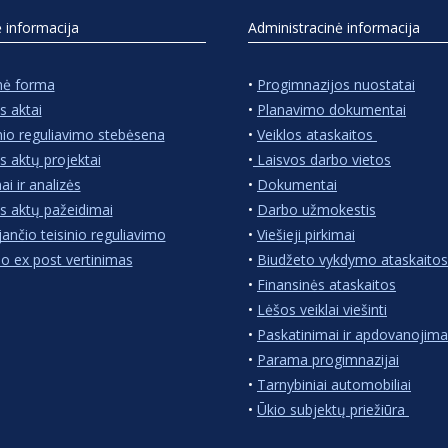
ė informacija
Administracinė informacija
nė forma
•
Progimnazijos nuostatai
s aktai
•
Planavimo dokumentai
nio reguliavimo stebėsena
•
Veiklos ataskaitos
s aktų projektai
•
Laisvos darbo vietos
ai ir analizės
•
Dokumentai
s aktų pažeidimai
•
Darbo užmokestis
jančio teisinio reguliavimo
•
Viešieji pirkimai
io ex post vertinimas
•
Biudžeto vykdymo ataskaitos
•
Finansinės ataskaitos
•
Lėšos veiklai viešinti
•
Paskatinimai ir apdovanojima
•
Parama progimnazijai
•
Tarnybiniai automobiliai
•
Ūkio subjektų priežiūra