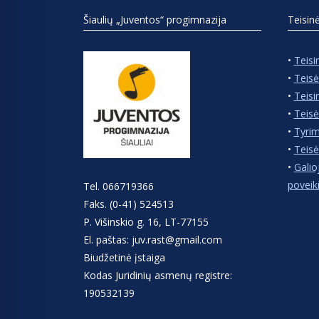
Šiaulių „Juventos“ progimnazija
Teisin
•
Teisi
•
Teisė
•
Teisi
•
Teisė
•
Tyrim
•
Teisė
•
Galio
poveik
Tel. 066719366
Faks. (0-41) 524513
P. Višinskio g. 16, LT-77155
El. paštas: juv.rast@gmail.com
Biudžetinė įstaiga
Kodas Juridinių asmenų registre:
190532139