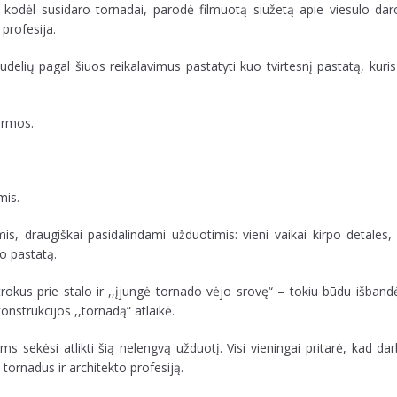
 kodėl susidaro tornadai, parodė filmuotą siužetą apie viesulo da
profesija.
udelių pagal šiuos reikalavimus pastatyti kuo tvirtesnį pastatą, kuris
ormos.
mis.
, draugiškai pasidalindami užduotimis: vieni vaikai kirpo detales, k
vo pastatą.
trokus prie stalo ir ,,įjungė tornado vėjo srovę“ – tokiu būdu išband
konstrukcijos ,,tornadą“ atlaikė.
s sekėsi atlikti šią nelengvą užduotį. Visi vieningai pritarė, kad d
tornadus ir architekto profesiją.