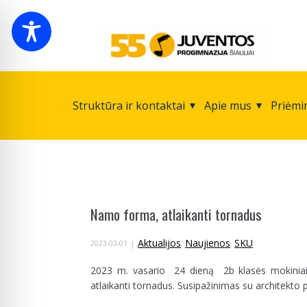
Struktūra ir kontaktai
Apie mus
Priėmi
Namo forma, atlaikanti tornadus
Aktualijos
Naujienos
SKU
2023-03-01
,
,
2023 m. vasario 24 dieną 2b klasės mokinia
atlaikanti tornadus. Susipažinimas su architekto p