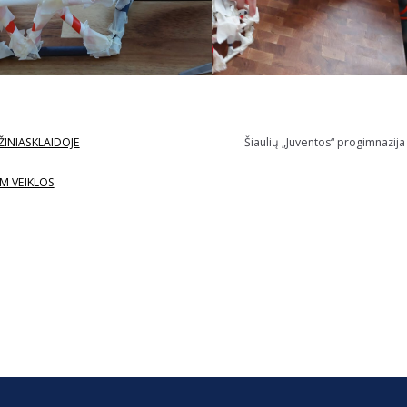
ŽINIASKLAIDOJE
Šiaulių „Juventos“ progimnazija
M VEIKLOS