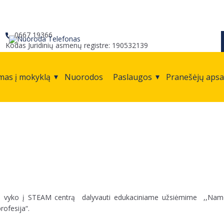
0667 19366
Kodas Juridinių asmenų registre: 190532139
mas į mokyklą
Nuorodos
Paslaugos
Pranešėjų aps
i vyko į STEAM centrą dalyvauti edukaciniame užsiėmime ,,Nam
rofesija“.