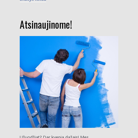
Atsinaujinome!
Užuodžiat? Dar kvepia dažais! Mes