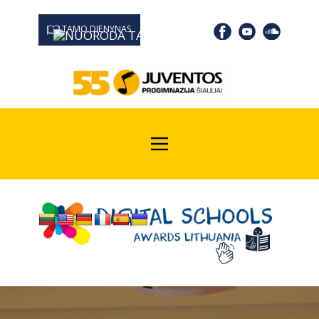
TAMO DIENYNAS
0667 19366
Kodas Juridinių asmenų registre: 190532139