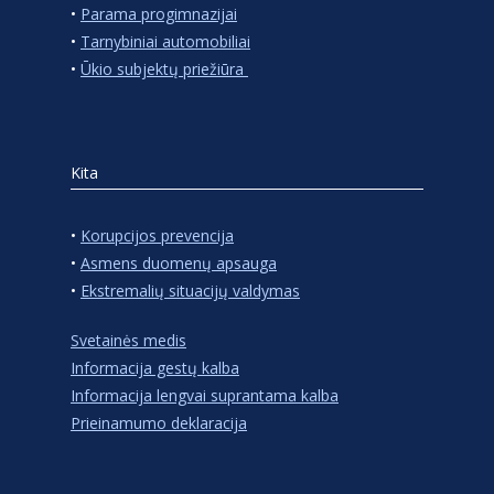
•
Parama progimnazijai
•
Tarnybiniai automobiliai
•
Ūkio subjektų priežiūra
Kita
•
Korupcijos prevencija
•
Asmens duomenų apsauga
•
Ekstremalių situacijų valdymas
Svetainės medis
Informacija gestų kalba
Informacija lengvai suprantama kalba
Prieinamumo deklaracija