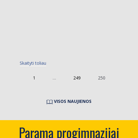
Skaityti toliau
1
…
249
250
VISOS NAUJIENOS
Parama progimnazijai