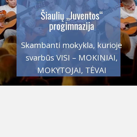
Šiaulių „Juventos“
progimnazija
Skambanti mokykla, kurioje
svarbūs VISI – MOKINIAI,
MOKYTOJAI, TĖVAI