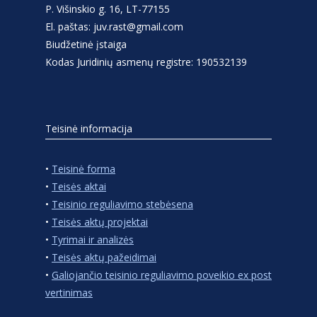
P. Višinskio g. 16, LT-77155
El. paštas: juv.rast@gmail.com
Biudžetinė įstaiga
Kodas Juridinių asmenų registre: 190532139
Teisinė informacija
•
Teisinė forma
•
Teisės aktai
•
Teisinio reguliavimo stebėsena
•
Teisės aktų projektai
•
Tyrimai ir analizės
•
Teisės aktų pažeidimai
•
Galiojančio teisinio reguliavimo poveikio ex post
vertinimas