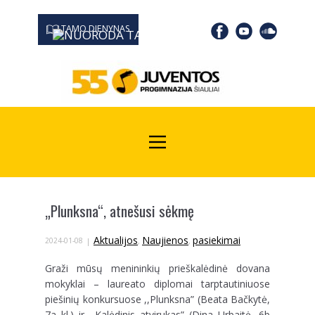
TAMO DIENYNAS
0667 19366
Kodas Juridinių asmenų registre: 190532139
„Plunksna“, atnešusi sėkmę
Aktualijos
Naujienos
pasiekimai
2024-01-08
,
,
Graži mūsų menininkių prieškalėdinė dovana
mokyklai – laureato diplomai tarptautiniuose
piešinių konkursuose ,,Plunksna” (Beata Bačkytė,
7a kl.) ir ,,Kalėdinis atvirukas” (Dina Urbaitė, 6b