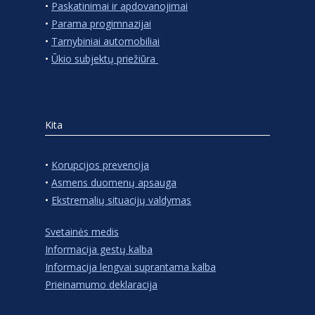
•
Paskatinimai ir apdovanojimai
•
Parama progimnazijai
•
Tarnybiniai automobiliai
•
Ūkio subjektų priežiūra
Kita
•
Korupcijos prevencija
•
Asmens duomenų apsauga
•
Ekstremalių situacijų valdymas
Svetainės medis
Informacija gestų kalba
Informacija lengvai suprantama kalba
Prieinamumo deklaracija