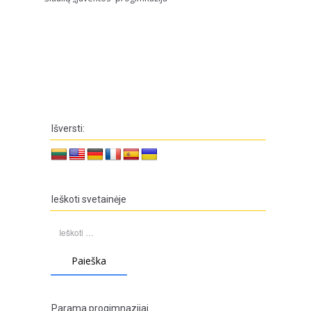
Išversti:
Ieškoti svetainėje
Ieškoti:
Parama progimnazijai