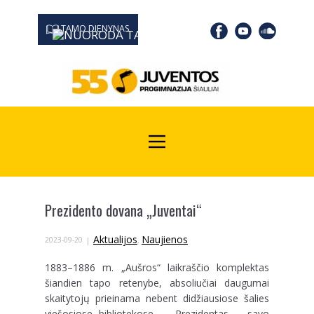
TAMO DIENYNAS
0667 19366
Kodas Juridinių asmenų registre: 190532139
Prezidento dovana „Juventai“
Aktualijos
Naujienos
2023-09-20
,
1883–1886 m. „Aušros“ laikraščio komplektas
šiandien tapo retenybe, absoliučiai daugumai
skaitytojų prieinama nebent didžiausiose šalies
viešosiose bibliotekose. Prezidentas savo