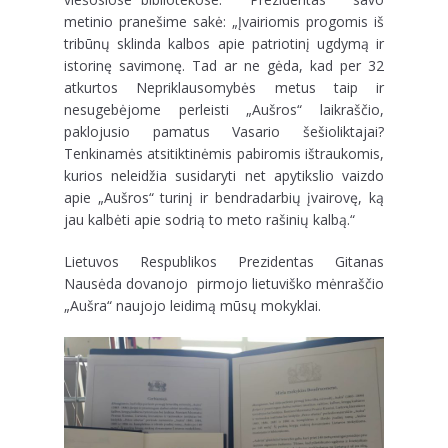
metinio pranešime sakė: „Įvairiomis progomis iš
tribūnų sklinda kalbos apie patriotinį ugdymą ir
istorinę savimonę. Tad ar ne gėda, kad per 32
atkurtos Nepriklausomybės metus taip ir
nesugebėjome perleisti „Aušros“ laikraščio,
paklojusio pamatus Vasario šešioliktajai?
Tenkinamės atsitiktinėmis pabiromis ištraukomis,
kurios neleidžia susidaryti net apytikslio vaizdo
apie „Aušros“ turinį ir bendradarbių įvairovę, ką
jau kalbėti apie sodrią to meto rašinių kalbą.“
Lietuvos Respublikos Prezidentas Gitanas
Nausėda dovanojo pirmojo lietuviško mėnraščio
„Aušra“ naujojo leidimą mūsų mokyklai.