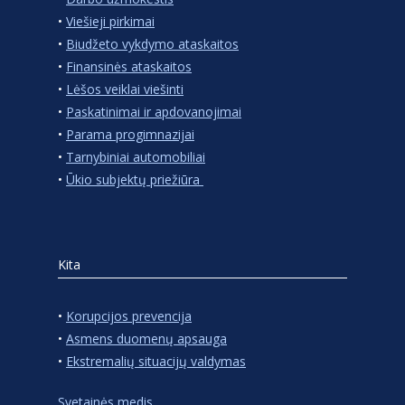
•
Viešieji pirkimai
•
Biudžeto vykdymo ataskaitos
•
Finansinės ataskaitos
•
Lėšos veiklai viešinti
•
Paskatinimai ir apdovanojimai
•
Parama progimnazijai
•
Tarnybiniai automobiliai
•
Ūkio subjektų priežiūra
Kita
•
Korupcijos prevencija
•
Asmens duomenų apsauga
•
Ekstremalių situacijų valdymas
Svetainės medis