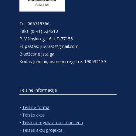
Tel. 066719366
Faks. (0-41) 524513
P. Višinskio g. 16, LT-77155
El. paštas: juv.rast@gmail.com
Biudžetinė įstaiga
Kodas Juridinių asmenų registre: 190532139
Teisinė informacija
•
Teisinė forma
•
Teisės aktai
•
Teisinio reguliavimo stebėsena
•
Teisės aktų projektai