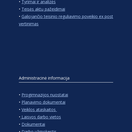
•
Tyrimai ir analizės
•
Teisės aktų pažeidimai
•
Galiojančio teisinio reguliavimo poveikio ex post
vertinimas
Administracinė informacija
•
Progimnazijos nuostatai
•
Planavimo dokumentai
•
Veiklos ataskaitos
•
Laisvos darbo vietos
•
Dokumentai
•
Darbo užmokestis