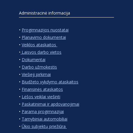
Administracinė informacija
•
Progimnazijos nuostatai
•
Planavimo dokumentai
•
Veiklos ataskaitos
•
Laisvos darbo vietos
•
Dokumentai
•
Darbo užmokestis
•
Viešieji pirkimai
•
Biudžeto vykdymo ataskaitos
•
Finansinės ataskaitos
•
Lėšos veiklai viešinti
•
Paskatinimai ir apdovanojimai
•
Parama progimnazijai
•
Tarnybiniai automobiliai
•
Ūkio subjektų priežiūra