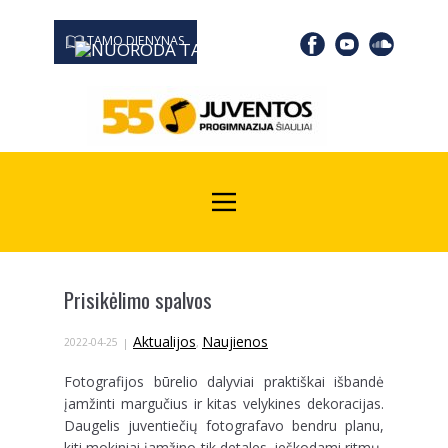
TAMO DIENYNAS
0667 19366
Kodas Juridinių asmenų registre: 190532139
Prisikėlimo spalvos
Aktualijos
Naujienos
2022-04-25
,
Fotografijos būrelio dalyviai praktiškai išbandė
įamžinti margučius ir kitas velykines dekoracijas.
Daugelis juventiečių fotografavo bendru planu,
kiti mokiniai įamžino tik detales, ieškodami ritmų,