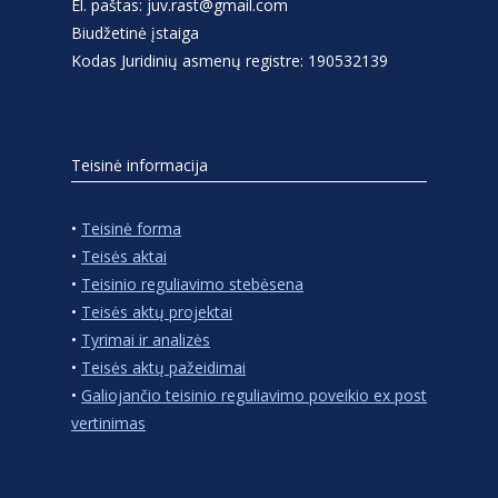
El. paštas: juv.rast@gmail.com
Biudžetinė įstaiga
Kodas Juridinių asmenų registre: 190532139
Teisinė informacija
•
Teisinė forma
•
Teisės aktai
•
Teisinio reguliavimo stebėsena
•
Teisės aktų projektai
•
Tyrimai ir analizės
•
Teisės aktų pažeidimai
•
Galiojančio teisinio reguliavimo poveikio ex post
vertinimas