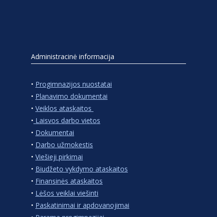
Administracinė informacija
•
Progimnazijos nuostatai
•
Planavimo dokumentai
•
Veiklos ataskaitos
•
Laisvos darbo vietos
•
Dokumentai
•
Darbo užmokestis
•
Viešieji pirkimai
•
Biudžeto vykdymo ataskaitos
•
Finansinės ataskaitos
•
Lėšos veiklai viešinti
•
Paskatinimai ir apdovanojimai