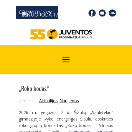
TAMO DIENYNAS
0667 19366
Kodas Juridinių asmenų registre: 190532139
„Roko kodas“
Aktualijos
Naujienos
2026-05-11
,
2026 m. gegužės 7 d. Šiaulių „Saulėtekio”
gimnazijoje įvyko energingas Šiaulių apskrities
roko grupių koncertas „Roko kodas” – Vilniaus
universiteto Šiaulių akademijos Muzikos