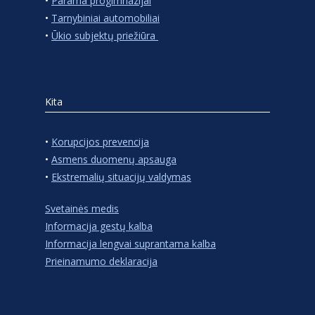
•
Parama progimnazijai
•
Tarnybiniai automobiliai
•
Ūkio subjektų priežiūra
Kita
•
Korupcijos prevencija
•
Asmens duomenų apsauga
•
Ekstremalių situacijų valdymas
Svetainės medis
Informacija gestų kalba
Informacija lengvai suprantama kalba
Prieinamumo deklaracija