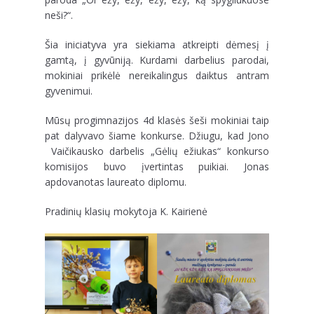
neši?“.
Šia iniciatyva yra siekiama atkreipti dėmesį į
gamtą, į gyvūniją. Kurdami darbelius parodai,
mokiniai prikėlė nereikalingus daiktus antram
gyvenimui.
Mūsų progimnazijos 4d klasės šeši mokiniai taip
pat dalyvavo šiame konkurse. Džiugu, kad Jono
Vaičikausko darbelis „Gėlių ežiukas“ konkurso
komisijos buvo įvertintas puikiai. Jonas
apdovanotas laureato diplomu.
Pradinių klasių mokytoja K. Kairienė