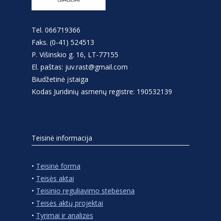
Tel. 066719366
Faks. (0-41) 524513
P. Višinskio g. 16, LT-77155
El. paštas: juv.rast@gmail.com
Biudžetinė įstaiga
Kodas Juridinių asmenų registre: 190532139
Teisinė informacija
•
Teisinė forma
•
Teisės aktai
•
Teisinio reguliavimo stebėsena
•
Teisės aktų projektai
•
Tyrimai ir analizės