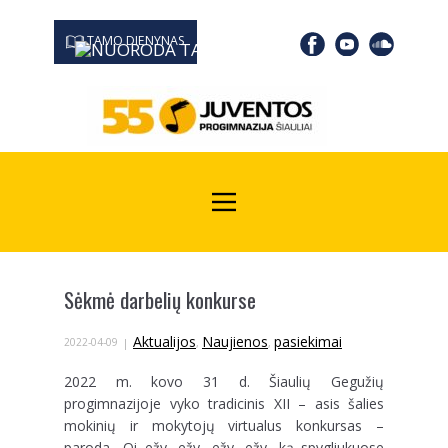
TAMO DIENYNAS
0667 19366
Kodas Juridinių asmenų registre: 190532139
Sėkmė darbelių konkurse
Aktualijos
Naujienos
pasiekimai
2022-04-09
,
,
2022 m. kovo 31 d. Šiaulių Gegužių
progimnazijoje vyko tradicinis XII – asis šalies
mokinių ir mokytojų virtualus konkursas –
paroda „Oi ežy, ežy, ežy, ežy, ką spygliukuose