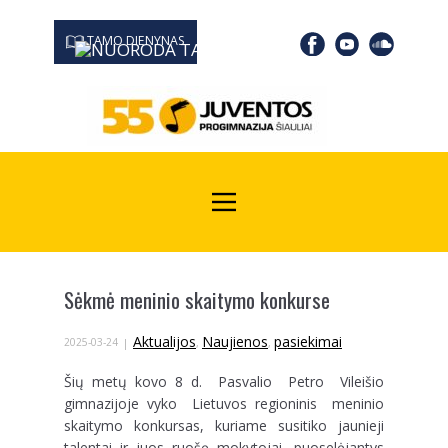
TAMO DIENYNAS
0667 19366
Kodas Juridinių asmenų registre: 190532139
Sėkmė meninio skaitymo konkurse
Aktualijos
Naujienos
pasiekimai
2025-03-24
,
,
Šių metų kovo 8 d. Pasvalio Petro Vileišio
gimnazijoje vyko Lietuvos regioninis meninio
skaitymo konkursas, kuriame susitiko jaunieji
talentai ir juos ruošę mokytojai, puoselėjantys