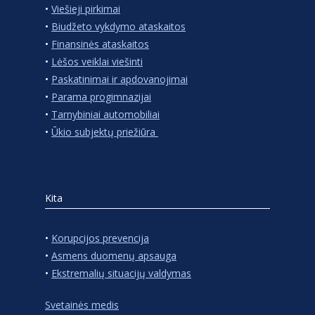
•
Viešieji pirkimai
•
Biudžeto vykdymo ataskaitos
•
Finansinės ataskaitos
•
Lėšos veiklai viešinti
•
Paskatinimai ir apdovanojimai
•
Parama progimnazijai
•
Tarnybiniai automobiliai
•
Ūkio subjektų priežiūra
Kita
•
Korupcijos prevencija
•
Asmens duomenų apsauga
•
Ekstremalių situacijų valdymas
Svetainės medis