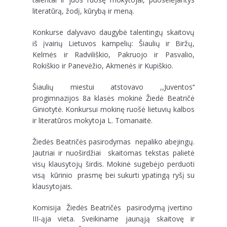
literatūrą, žodį, kūrybą ir meną.
Konkurse dalyvavo daugybė talentingų skaitovų
iš įvairių Lietuvos kampelių: Šiaulių ir Biržų,
Kelmės ir Radviliškio, Pakruojo ir Pasvalio,
Rokiškio ir Panevėžio, Akmenės ir Kupiškio.
Šiaulių miestui atstovavo ,,Juventos‘‘
progimnazijos 8a klasės mokinė Žiedė Beatričė
Giniotytė. Konkursui mokinę ruošė lietuvių kalbos
ir literatūros mokytoja L. Tomanaitė.
Žiedės Beatričės pasirodymas nepaliko abejingų.
Jautriai ir nuoširdžiai skaitomas tekstas palietė
visų klausytojų širdis. Mokinė sugebėjo perduoti
visą kūrinio prasmę bei sukurti ypatingą ryšį su
klausytojais.
Komisija Žiedės Beatričės pasirodymą įvertino
III-ąja vieta. Sveikiname jaunąją skaitovę ir