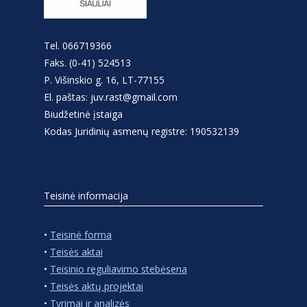
Tel. 066719366
Faks. (0-41) 524513
P. Višinskio g. 16, LT-77155
El. paštas: juv.rast@gmail.com
Biudžetinė įstaiga
Kodas Juridinių asmenų registre: 190532139
Teisinė informacija
•
Teisinė forma
•
Teisės aktai
•
Teisinio reguliavimo stebėsena
•
Teisės aktų projektai
•
Tyrimai ir analizės