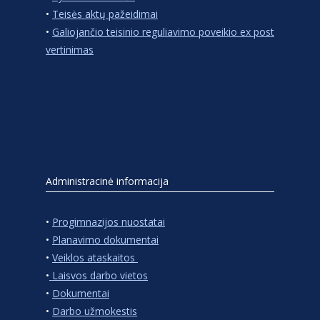
•
Teisės aktų pažeidimai
•
Galiojančio teisinio reguliavimo poveikio ex post
vertinimas
Administracinė informacija
•
Progimnazijos nuostatai
•
Planavimo dokumentai
•
Veiklos ataskaitos
•
Laisvos darbo vietos
•
Dokumentai
•
Darbo užmokestis