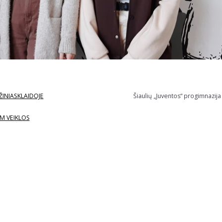
ŽINIASKLAIDOJE
Šiaulių „Juventos“ progimnazija
M VEIKLOS