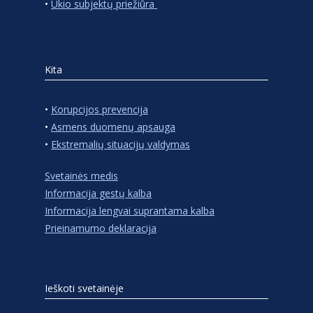
•
Ūkio subjektų priežiūra
Kita
•
Korupcijos prevencija
•
Asmens duomenų apsauga
•
Ekstremalių situacijų valdymas
Svetainės medis
Informacija gestų kalba
Informacija lengvai suprantama kalba
Prieinamumo deklaracija
Ieškoti svetainėje