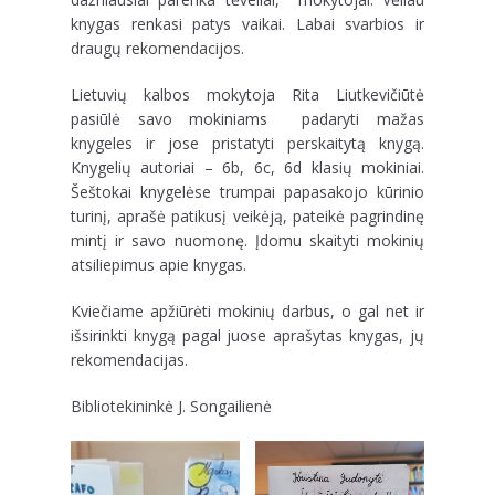
knygas renkasi patys vaikai. Labai svarbios ir
draugų rekomendacijos.
Lietuvių kalbos mokytoja Rita Liutkevičiūtė
pasiūlė savo mokiniams padaryti mažas
knygeles ir jose pristatyti perskaitytą knygą.
Knygelių autoriai – 6b, 6c, 6d klasių mokiniai.
Šeštokai knygelėse trumpai papasakojo kūrinio
turinį, aprašė patikusį veikėją, pateikė pagrindinę
mintį ir savo nuomonę. Įdomu skaityti mokinių
atsiliepimus apie knygas.
Kviečiame apžiūrėti mokinių darbus, o gal net ir
išsirinkti knygą pagal juose aprašytas knygas, jų
rekomendacijas.
Bibliotekininkė J. Songailienė