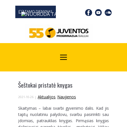
TAMO DIENYNAS
0667 19366
Kodas Juridinių asmenų registre: 190532139
Šeštokai pristatė knygas
Aktualijos
Naujienos
2021-10-26
,
Skaitymas – labai svarbi gyvenimo dalis. Kad jis
taptų nuolatiniu palydovu, svarbu pasirinkti sau
įdomias, patrauklias knygas. Pirmąsias knygas
dažniausiai parenka tėveliai, mokytojai. Vėliau