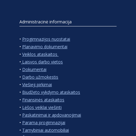
Administracinė informacija
•
Progimnazijos nuostatai
•
Planavimo dokumentai
•
Veiklos ataskaitos
•
Laisvos darbo vietos
•
Dokumentai
•
Darbo užmokestis
•
Viešieji pirkimai
•
Biudžeto vykdymo ataskaitos
•
Finansinės ataskaitos
•
Lėšos veiklai viešinti
•
Paskatinimai ir apdovanojimai
•
Parama progimnazijai
•
Tarnybiniai automobiliai