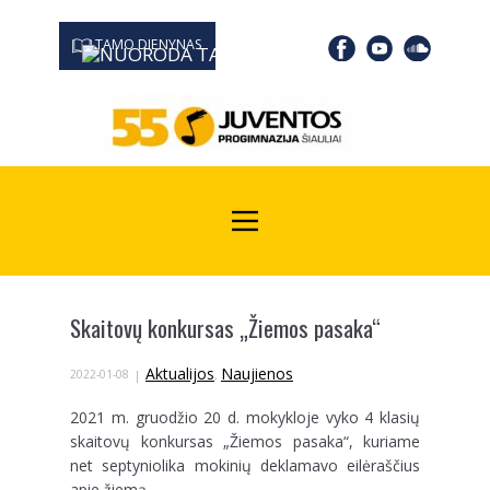
TAMO DIENYNAS
0667 19366
Kodas Juridinių asmenų registre: 190532139
Skaitovų konkursas „Žiemos pasaka“
Aktualijos
Naujienos
2022-01-08
,
2021 m. gruodžio 20 d. mokykloje vyko 4 klasių
skaitovų konkursas „Žiemos pasaka“, kuriame
net septyniolika mokinių deklamavo eilėraščius
apie žiemą.