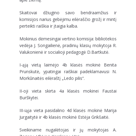
Skaitovai džiugino savo bendraamžius ir
komisijos narius gebėjimu eilėraščio grožį ir mintį
perteikti raiškia ir įtaigia kalba.
Mokinius dėmesingai vertino komisija: bibliotekos
vedėja J. Songailienė, pradinių klasių mokytoja R.
Valukonienė ir socialioji pedagogė D.Bartkutė.
I-ąją vietą laimėjo 4b klasės mokinė Benita
Prunskutė, ypatingai raiškiai padeklamavusi N.
Morkūnaitės eilėraštį „Ledo pilis“.
II-oji vieta skirta 4a klasės mokinei Faustai
Burškytei.
III-iąja vieta pasidalino 4d klasės mokinė Marija
Jurgaitytė ir 4b klasės mokinė Estėja Grikšaitė.
Sveikiname nugalėtojas ir jų mokytojas A.