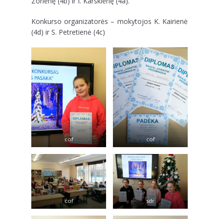
Zorienę (4b) ir I. Karskienę (4a).
Konkurso organizatorės – mokytojos K. Kairienė
(4d) ir S. Petretienė (4c)
cof
cof
cof
sdr