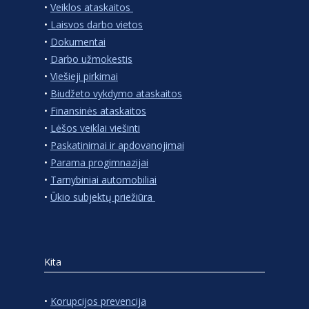
•
Veiklos ataskaitos
•
Laisvos darbo vietos
•
Dokumentai
•
Darbo užmokestis
•
Viešieji pirkimai
•
Biudžeto vykdymo ataskaitos
•
Finansinės ataskaitos
•
Lėšos veiklai viešinti
•
Paskatinimai ir apdovanojimai
•
Parama progimnazijai
•
Tarnybiniai automobiliai
•
Ūkio subjektų priežiūra
Kita
•
Korupcijos prevencija