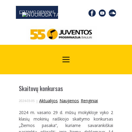
TAMO DIENYNAS
0667 19366
Kodas Juridinių asmenų registre: 190532139
Skaitovų konkursas
Aktualijos
Naujienos
Renginiai
2024-03-05
,
,
2024 m. vasario 29 d. mūsų mokykloje vyko 2
klasių mokinių raiškiojo skaitymo konkursas
„Žiemos pasaka“, kuriame savarankiškai
pasirinktą eilėraštį apie žiemą deklamavo 14