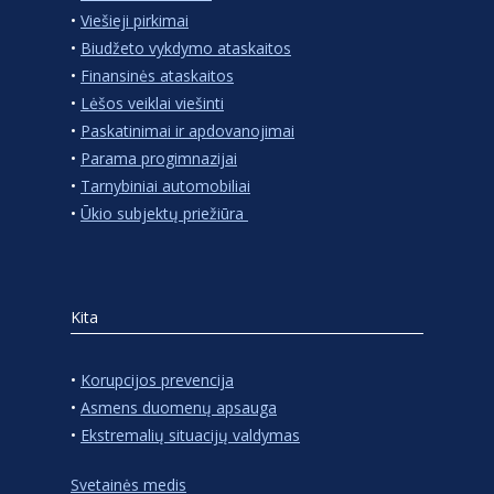
•
Viešieji pirkimai
•
Biudžeto vykdymo ataskaitos
•
Finansinės ataskaitos
•
Lėšos veiklai viešinti
•
Paskatinimai ir apdovanojimai
•
Parama progimnazijai
•
Tarnybiniai automobiliai
•
Ūkio subjektų priežiūra
Kita
•
Korupcijos prevencija
•
Asmens duomenų apsauga
•
Ekstremalių situacijų valdymas
Svetainės medis