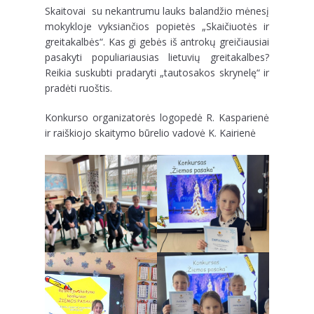
Skaitovai su nekantrumu lauks balandžio mėnesį
mokykloje vyksiančios popietės „Skaičiuotės ir
greitakalbės“. Kas gi gebės iš antrokų greičiausiai
pasakyti populiariausias lietuvių greitakalbes?
Reikia suskubti pradaryti „tautosakos skrynelę“ ir
pradėti ruoštis.
Konkurso organizatorės logopedė R. Kasparienė
ir raiškiojo skaitymo būrelio vadovė K. Kairienė