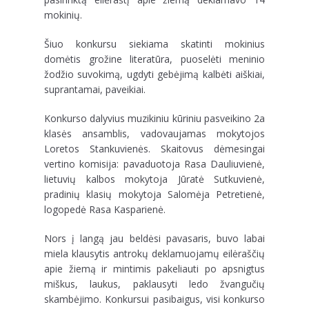
mokinių.
Šiuo konkursu siekiama skatinti mokinius
domėtis grožine literatūra, puoselėti meninio
žodžio suvokimą, ugdyti gebėjimą kalbėti aiškiai,
suprantamai, paveikiai.
Konkurso dalyvius muzikiniu kūriniu pasveikino 2a
klasės ansamblis, vadovaujamas mokytojos
Loretos Stankuvienės. Skaitovus dėmesingai
vertino komisija: pavaduotoja Rasa Dauliuvienė,
lietuvių kalbos mokytoja Jūratė Sutkuvienė,
pradinių klasių mokytoja Salomėja Petretienė,
logopedė Rasa Kasparienė.
Nors į langą jau beldėsi pavasaris, buvo labai
miela klausytis antrokų deklamuojamų eilėraščių
apie žiemą ir mintimis pakeliauti po apsnigtus
miškus, laukus, paklausyti ledo žvangučių
skambėjimo. Konkursui pasibaigus, visi konkurso