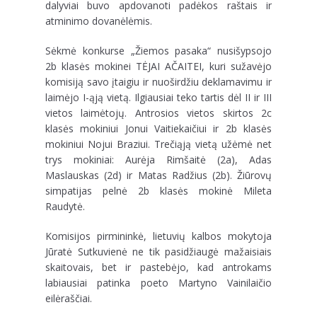
dalyviai buvo apdovanoti padėkos raštais ir
atminimo dovanėlėmis.
Sėkmė konkurse „Žiemos pasaka“ nusišypsojo
2b klasės mokinei TĖJAI AČAITEI, kuri sužavėjo
komisiją savo įtaigiu ir nuoširdžiu deklamavimu ir
laimėjo I-ąją vietą. Ilgiausiai teko tartis dėl II ir III
vietos laimėtojų. Antrosios vietos skirtos 2c
klasės mokiniui Jonui Vaitiekaičiui ir 2b klasės
mokiniui Nojui Braziui. Trečiąją vietą užėmė net
trys mokiniai: Aurėja Rimšaitė (2a), Adas
Maslauskas (2d) ir Matas Radžius (2b). Žiūrovų
simpatijas pelnė 2b klasės mokinė Mileta
Raudytė.
Komisijos pirmininkė, lietuvių kalbos mokytoja
Jūratė Sutkuvienė ne tik pasidžiaugė mažaisiais
skaitovais, bet ir pastebėjo, kad antrokams
labiausiai patinka poeto Martyno Vainilaičio
eilėraščiai.