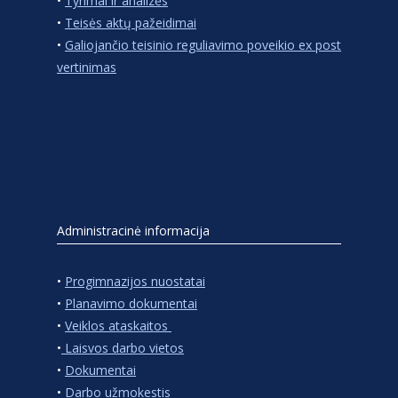
•
Tyrimai ir analizės
•
Teisės aktų pažeidimai
•
Galiojančio teisinio reguliavimo poveikio ex post
vertinimas
Administracinė informacija
•
Progimnazijos nuostatai
•
Planavimo dokumentai
•
Veiklos ataskaitos
•
Laisvos darbo vietos
•
Dokumentai
•
Darbo užmokestis