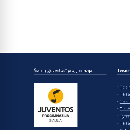
Šiaulių „Juventos“ progimnazija
Teisin
•
Teisi
•
Teisė
•
Teisi
•
Teisė
•
Tyrim
•
Teisė