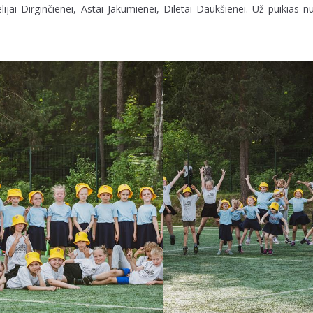
ai Dirginčienei, Astai Jakumienei, Diletai Daukšienei. Už puikias n