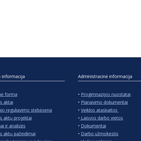
ė informacija
Administracinė informacija
nė forma
•
Progimnazijos nuostatai
s aktai
•
Planavimo dokumentai
nio reguliavimo stebėsena
•
Veiklos ataskaitos
s aktų projektai
•
Laisvos darbo vietos
ai ir analizės
•
Dokumentai
s aktų pažeidimai
•
Darbo užmokestis