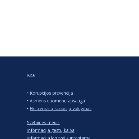
Kita
•
Korupcijos prevencija
•
Asmens duomenų apsauga
•
Ekstremalių situacijų valdymas
Svetainės medis
Informacija gestų kalba
Informacija lengvai suprantama