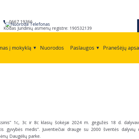
0667 19366
Kodas Juridinių asmenų registre: 190532139
mas į mokyklą
Nuorodos
Paslaugos
Pranešėjų aps
ksinis” 1c, 3c ir 8c klasių šokėjai 2024 m. gegužės 18 d. dalyvav
tis gyvybės medis“. Juventiečiai drauge su 2000 šventės dalyvių
šėnų Daugėlių parke.