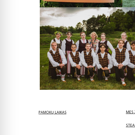
MES 
PAMOKŲ LAIKAS
STEA