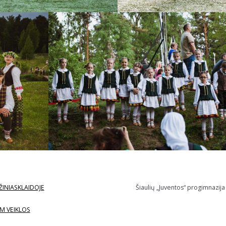
ŽINIASKLAIDOJE
Šiaulių „Juventos“ progimnazija
M VEIKLOS