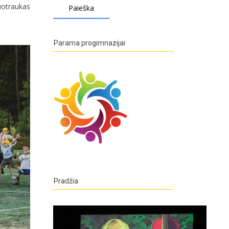
uotraukas
Parama progimnazijai
Pradžia