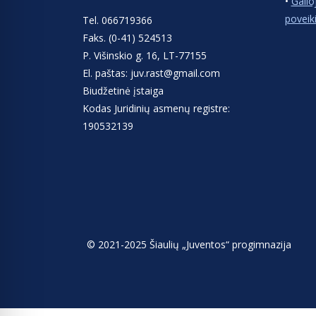
•
Galio
poveik
Tel. 066719366
Faks. (0-41) 524513
P. Višinskio g. 16, LT-77155
El. paštas: juv.rast@gmail.com
Biudžetinė įstaiga
Kodas Juridinių asmenų registre:
190532139
© 2021-2025 Šiaulių „Juventos“ progimnazija