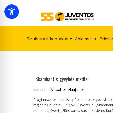
Struktūra ir kontaktai
Apie mus
Priėmi
„Skambantis gyvybės medis“
Aktualijos
Naujienos
2024-05-21
,
Progimnazijos liaudiškų šokių kolektyvo „Liuo
regioninėje dainų ir šokių šventėje „Skamban
nuostabią šventę žiūrovams, susirinkusiems Kur