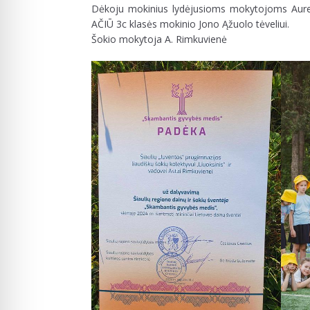
Dėkoju mokinius lydėjusioms mokytojoms Aurelij
AČIŪ 3c klasės mokinio Jono Ąžuolo tėveliui.
Šokio mokytoja A. Rimkuvienė