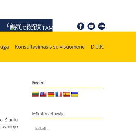
TAMO DIENYNAS
auga
Konsultavimasis su visuomene
D.U.K.
Išversti:
Ieškoti svetainėje
o Šiaulių
Ieškoti:
 dovanojo