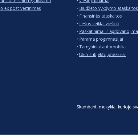
jančio teisinio reguliavimo
•
Viešieji pirkimai
io ex post vertinimas
•
Biudžeto vykdymo ataskaitos
•
Finansinės ataskaitos
•
Lėšos veiklai viešinti
•
Paskatinimai ir apdovanojima
•
Parama progimnazijai
•
Tarnybiniai automobiliai
•
Ūkio subjektų priežiūra
Skambanti mokykla, kurioje s