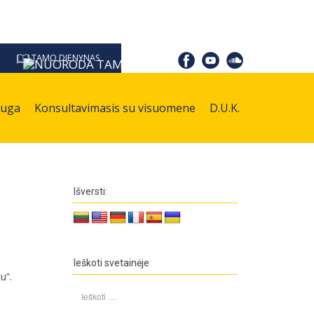
TAMO DIENYNAS
auga
Konsultavimasis su visuomene
D.U.K.
Išversti:
Ieškoti svetainėje
u”.
Ieškoti: