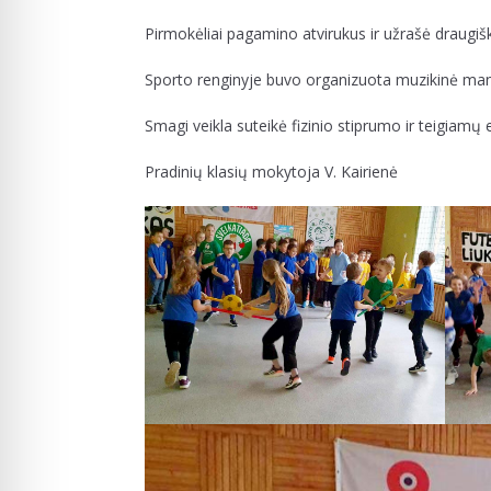
Pirmokėliai pagamino atvirukus ir užrašė draugiš
Sporto renginyje buvo organizuota muzikinė mank
Smagi veikla suteikė fizinio stiprumo ir teigiamų
Pradinių klasių mokytoja V. Kairienė