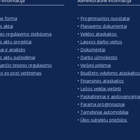
ė informacija
Administracinė informacija
nė forma
•
Progimnazijos nuostatai
s aktai
•
Planavimo dokumentai
nio reguliavimo stebėsena
•
Veiklos ataskaitos
s aktų projektai
•
Laisvos darbo vietos
ai ir analizės
•
Dokumentai
s aktų pažeidimai
•
Darbo užmokestis
jančio teisinio reguliavimo
•
Viešieji pirkimai
io ex post vertinimas
•
Biudžeto vykdymo ataskaitos
•
Finansinės ataskaitos
•
Lėšos veiklai viešinti
•
Paskatinimai ir apdovanojima
•
Parama progimnazijai
•
Tarnybiniai automobiliai
•
Ūkio subjektų priežiūra