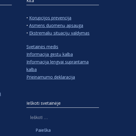
Kita
•
Korupcijos prevencija
•
Asmens duomenų apsauga
•
Ekstremalių situacijų valdymas
Svetainės medis
Informacija gestų kalba
Informacija lengvai suprantama
kalba
Prieinamumo deklaracija
i
Ieškoti svetainėje
Ieškoti: