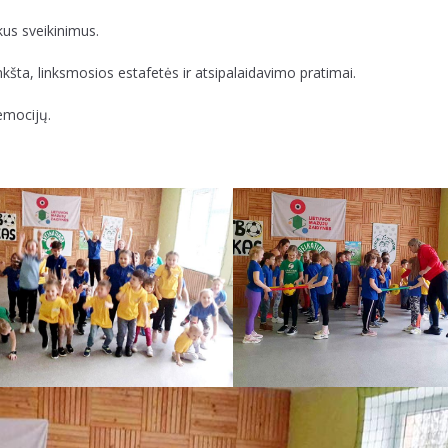
kus sveikinimus.
šta, linksmosios estafetės ir atsipalaidavimo pratimai.
 emocijų.