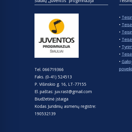
Šiaulių „Juventos“ progimnazija
Teisin
•
Teisi
•
Teisė
•
Teisi
•
Teisė
•
Tyrim
•
Teisė
•
Galio
poveik
Tel. 066719366
Faks. (0-41) 524513
P. Višinskio g. 16, LT-77155
El. paštas: juv.rast@gmail.com
Biudžetinė įstaiga
Kodas Juridinių asmenų registre:
190532139