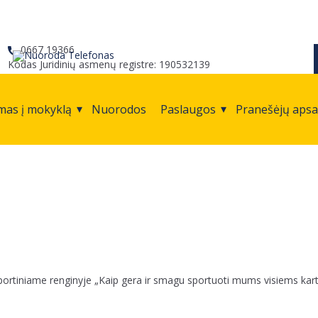
0667 19366
Kodas Juridinių asmenų registre: 190532139
mas į mokyklą
Nuorodos
Paslaugos
Pranešėjų aps
 sportiniame renginyje „Kaip gera ir smagu sportuoti mums visiems kart
.