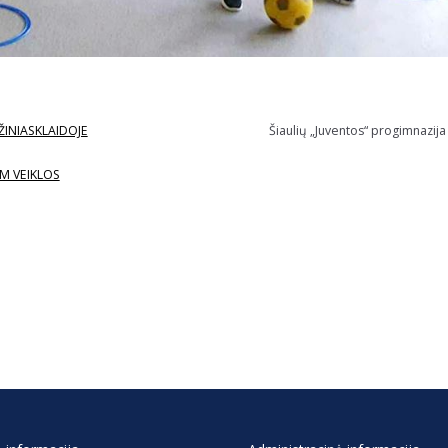
ŽINIASKLAIDOJE
Šiaulių „Juventos“ progimnazija
M VEIKLOS