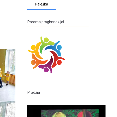
Parama progimnazijai
Pradžia