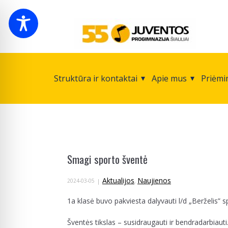
Struktūra ir kontaktai
Apie mus
Priėmi
Smagi sporto šventė
Aktualijos
Naujienos
2024-03-05
,
1a klasė buvo pakviesta dalyvauti l/d „Berželis”
Šventės tikslas – susidraugauti ir bendradarbiauti