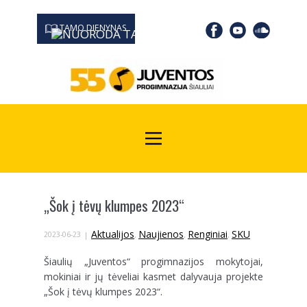
TAMO DIENYNAS
0667 19366
Kodas Juridinių asmenų registre: 190532139
„Šok į tėvų klumpes 2023“
Aktualijos
Naujienos
Renginiai
SKU
2023-06-23
,
,
,
Šiaulių „Juventos“ progimnazijos mokytojai,
mokiniai ir jų tėveliai kasmet dalyvauja projekte
„Šok į tėvų klumpes 2023“.