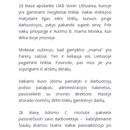
2d klasė apsilankė UAB Vonin Lithuania, kurioje
yra gaminami žvejybiniai tinklai. Vaikai stebėjosi
matydami ilgas eiles tinklų, kuriuos jungė
darbuotojos, patys pabandė supinti virvę. Prie
vaikų prisijungė ir Aurimo B. mama Monika, kuri
dirba šioje įmonėje.
Mokiniai sužinojo, kad gamyklos „mama“ yra
Farerų salose. Ten ir keliauja visi Lietuvoje
pagaminti tinklai. Pasirodo, pas mus jie yra
sujungiami iš atskirų detalių.
Vaikams buvo įdomu pamatyti ir darbuotojų
poilsio patalpas, administracijos kabinetus,
pasisveikinti su įmonės direktore. Klasėje
atsirado norinčių dirbti tinklų gamintojo darbą.
2b klasę Adomo C. močiutė pakvietė
pasisvečiuoti savo darbovietėje – Valstybiniame
Šiaulių dramos teatre. Vaikai pasivaikščiojo po