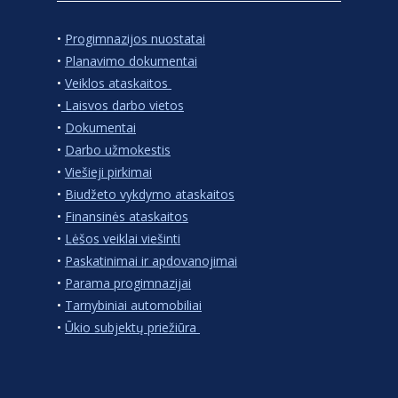
•
Progimnazijos nuostatai
•
Planavimo dokumentai
•
Veiklos ataskaitos
•
Laisvos darbo vietos
•
Dokumentai
•
Darbo užmokestis
•
Viešieji pirkimai
•
Biudžeto vykdymo ataskaitos
•
Finansinės ataskaitos
•
Lėšos veiklai viešinti
•
Paskatinimai ir apdovanojimai
•
Parama progimnazijai
•
Tarnybiniai automobiliai
•
Ūkio subjektų priežiūra