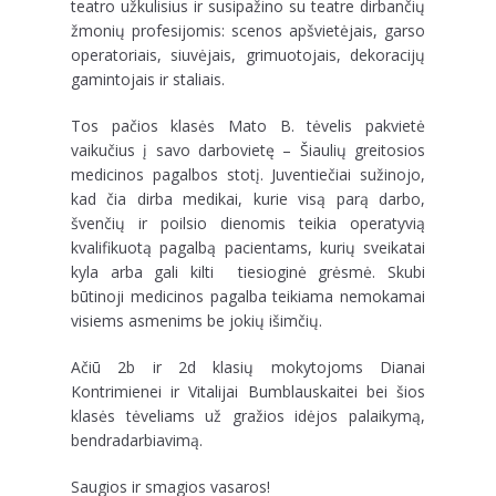
teatro užkulisius ir susipažino su teatre dirbančių
žmonių profesijomis: scenos apšvietėjais, garso
operatoriais, siuvėjais, grimuotojais, dekoracijų
gamintojais ir staliais.
Tos pačios klasės Mato B. tėvelis pakvietė
vaikučius į savo darbovietę – Šiaulių greitosios
medicinos pagalbos stotį. Juventiečiai sužinojo,
kad čia dirba medikai, kurie visą parą darbo,
švenčių ir poilsio dienomis teikia operatyvią
kvalifikuotą pagalbą pacientams, kurių sveikatai
kyla arba gali kilti tiesioginė grėsmė. Skubi
būtinoji medicinos pagalba teikiama nemokamai
visiems asmenims be jokių išimčių.
Ačiū 2b ir 2d klasių mokytojoms Dianai
Kontrimienei ir Vitalijai Bumblauskaitei bei šios
klasės tėveliams už gražios idėjos palaikymą,
bendradarbiavimą.
Saugios ir smagios vasaros!